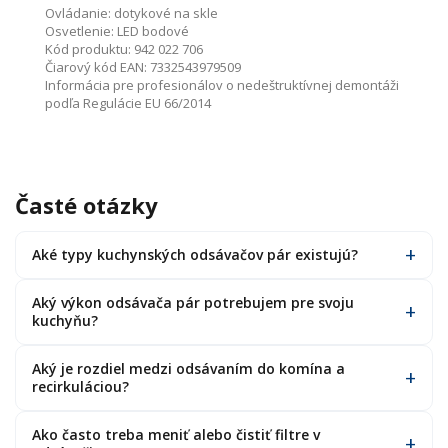
Ovládanie:
dotykové na skle
Osvetlenie:
LED bodové
Kód produktu:
942 022 706
Čiarový kód EAN:
7332543979509
Informácia pre profesionálov o nedeštruktívnej demontáži
podľa Regulácie EU 66/2014
Časté otázky
Aké typy kuchynských odsávačov pár existujú?
Aký výkon odsávača pár potrebujem pre svoju
kuchyňu?
Aký je rozdiel medzi odsávaním do komína a
recirkuláciou?
Ako často treba meniť alebo čistiť filtre v