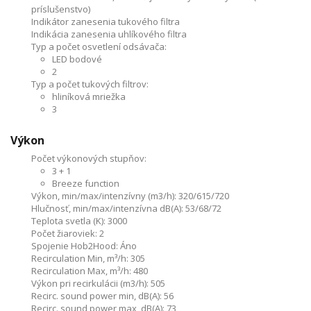
príslušenstvo)
Indikátor zanesenia tukového filtra
Indikácia zanesenia uhlíkového filtra
Typ a počet osvetlení odsávača:
LED bodové
2
Typ a počet tukových filtrov:
hliníková mriežka
3
Výkon
Počet výkonových stupňov:
3 + 1
Breeze function
Výkon, min/max/intenzívny (m3/h):
320/615/720
Hlučnosť, min/max/intenzívna dB(A):
53/68/72
Teplota svetla (K):
3000
Počet žiaroviek:
2
Spojenie Hob2Hood:
Áno
Recirculation Min, m³/h:
305
Recirculation Max, m³/h:
480
Výkon pri recirkulácii (m3/h):
505
Recirc. sound power min, dB(A):
56
Recirc. sound power max, dB(A):
73