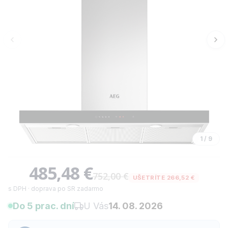
1
/
9
485,48 €
752,00 €
UŠETRÍTE 266,52 €
s DPH · doprava po SR zadarmo
Do 5 prac. dní
U Vás
14. 08. 2026