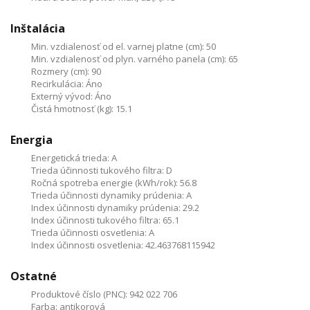
Inštalácia
Min. vzdialenosť od el. varnej platne (cm):
50
Min. vzdialenosť od plyn. varného panela (cm):
65
Rozmery (cm):
90
Recirkulácia:
Áno
Externý vývod:
Áno
Čistá hmotnosť (kg):
15.1
Energia
Energetická trieda:
A
Trieda účinnosti tukového filtra:
D
Ročná spotreba energie (kWh/rok):
56.8
Trieda účinnosti dynamiky prúdenia:
A
Index účinnosti dynamiky prúdenia:
29.2
Index účinnosti tukového filtra:
65.1
Trieda účinnosti osvetlenia:
A
Index účinnosti osvetlenia:
42.463768115942
Ostatné
Produktové číslo (PNC):
942 022 706
Farba:
antikorová