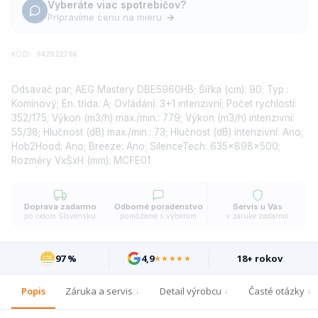
Vyberáte viac spotrebičov?
Pripravíme cenu na mieru
→
KÓD:
942022706
Odsavač par; AEG Mastery DBE5960HB; Šířka (cm): 90; Typ :
Komínový; En. třída: A; Ovládání: 3+1 intenzivní; Počet rychlostí:
352/175; Výkon (m3/h) max./min.: 779; Výkon (m3/h) intenzivní:
55/38; Hlučnost (dB) max./min.: 73; Hlučnost (dB) intenzivní: Ano;
Hob2Hood: Ano; Breeze: Ano; SilenceTech: 635x898x500;
Rozměry VxŠxH (mm): MCFE01
Doprava zadarmo
Odborné poradenstvo
Servis u Vás
po celom Slovensku
pomôžeme s výberom
v záruke zadarmo
97 %
4,9
18+ rokov
★★★★★
Popis
Záruka a servis
Detail výrobcu
Časté otázky