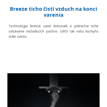
Breeze ticho čistí vzduch na konci
varenia
Technológia Breeze zaistí dokonalé a jedinečne tiché
odsávanie nežiaducich pachov. Udrží tak vašu kuchyňu
stále sviežu.