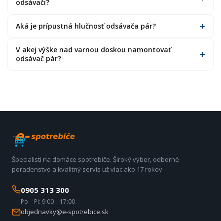
odsávači?
Aká je prípustná hlučnosť odsávača pár?
V akej výške nad varnou doskou namontovať
odsávač pár?
Špecialisti na domáce spotrebiče. Široký výber, odborné
poradenstvo a kvalitný servis už viac ako 17 rokov.
0905 313 300
Po – Pi: 9:00 – 17:00
objednavky@e-spotrebice.sk