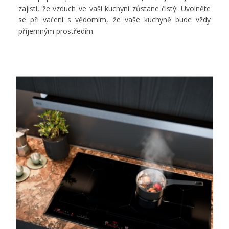
zajistí, že vzduch ve vaší kuchyni zůstane čistý. Uvolněte
se při vaření s vědomím, že vaše kuchyně bude vždy
příjemným prostředím.