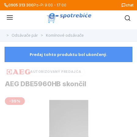
0905 313 300
Po-Pi 9:00 - 17:00
chat
>
Odsávače pár
>
Komínové odsávače
Predaj tohto produktu bol ukončený.
AUTORIZOVANÝ PREDAJCA
AEG DBE5960HB skončil
-35%