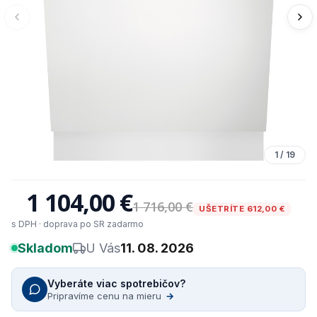
1
/
19
1 104,00 €
1 716,00 €
UŠETRÍTE 612,00 €
s DPH · doprava po SR zadarmo
Skladom
U Vás
11. 08. 2026
Vyberáte viac spotrebičov?
Pripravíme cenu na mieru
→