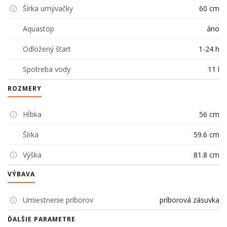
Šírka umývačky
60 cm
Aquastop
áno
Odložený štart
1-24 h
Spotreba vody
11 l
ROZMERY
Hĺbka
56 cm
Šírka
59.6 cm
Výška
81.8 cm
VÝBAVA
Umiestnenie príborov
príborová zásuvka
ĎALŠIE PARAMETRE