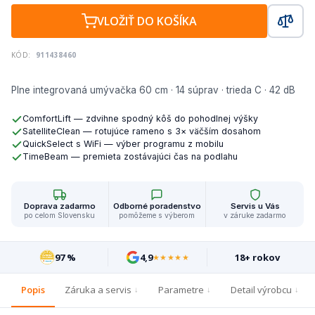
VLOŽIŤ DO KOŠÍKA
KÓD:
911438460
Plne integrovaná umývačka 60 cm · 14 súprav · trieda C · 42 dB
ComfortLift — zdvihne spodný kôš do pohodlnej výšky
SatelliteClean — rotujúce rameno s 3× väčším dosahom
QuickSelect s WiFi — výber programu z mobilu
TimeBeam — premieta zostávajúci čas na podlahu
Doprava zadarmo
Odborné poradenstvo
Servis u Vás
po celom Slovensku
pomôžeme s výberom
v záruke zadarmo
97 %
4,9
18+ rokov
★★★★★
Popis
Záruka a servis
Parametre
Detail výrobcu