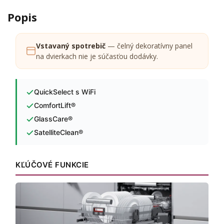
Popis
Vstavaný spotrebič
— čelný dekoratívny panel
na dvierkach nie je súčasťou dodávky.
QuickSelect s WiFi
ComfortLift®
GlassCare®
SatelliteClean®
KĽÚČOVÉ FUNKCIE