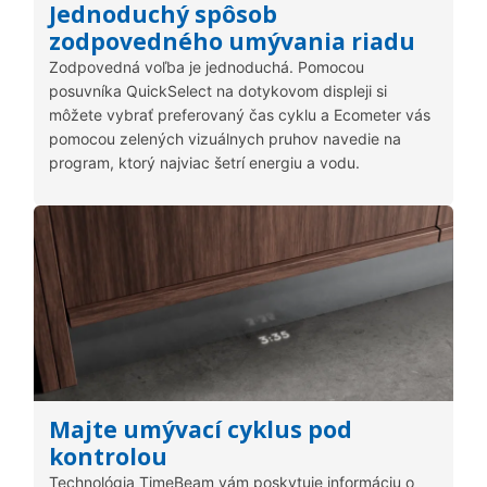
Jednoduchý spôsob
zodpovedného umývania riadu
Zodpovedná voľba je jednoduchá. Pomocou
posuvníka QuickSelect na dotykovom displeji si
môžete vybrať preferovaný čas cyklu a Ecometer vás
pomocou zelených vizuálnych pruhov navedie na
program, ktorý najviac šetrí energiu a vodu.
Majte umývací cyklus pod
kontrolou
Technológia TimeBeam vám poskytuje informáciu o