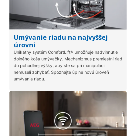
Umývanie riadu na najvyššej
úrovni
Unikátny systém ComfortLift® umožňuje nadvihnutie
dolného koša umývačky. Mechanizmus premiestni riad
do pohodlnej výšky, aby ste sa pri manipulácii
nemuseli zohýbať. Spoznajte úplne novú úroveň
umývania riadu.