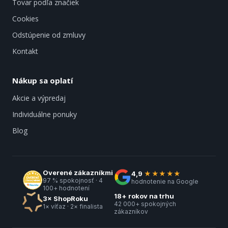
Tovar podľa značiek
Cookies
Odstúpenie od zmluvy
Kontakt
Nákup sa oplatí
Akcie a výpredaj
Individuálne ponuky
Blog
Overené zákazníkmi
4,9
★★★★★
97 % spokojnosť · 4
hodnotenie na Google
100+ hodnotení
18+ rokov na trhu
3× ShopRoku
42 000+ spokojných
1× víťaz · 2× finalista
zákazníkov