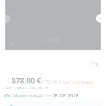
1
/
12
878,00 €
1 752,00 €
UŠETRÍTE 874,00 €
s DPH · doprava po SR zadarmo
Do 14 prac. dní
U Vás
25. 08. 2026