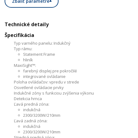
Zbaliť parametre
▾
Technické detaily
Špecifikácia
Typ varného panelu:
Indukčný
Typ rámu:
Statement Frame
hliník
MaxiSight™:
farebný displej pre pokročilé
integrované ovládanie
Poloha ovládačov:
vpredu v strede
Osvetlené ovládacie prvky
Indukčné zóny s funkciou zvýšenia výkonu
Detekcia hrnca
Ľavá predná zóna:
indukčná
2300/3200W/210mm
Ľavá zadná zóna:
indukčná
2300/3200W/210mm
Stredná predná zóna:
,