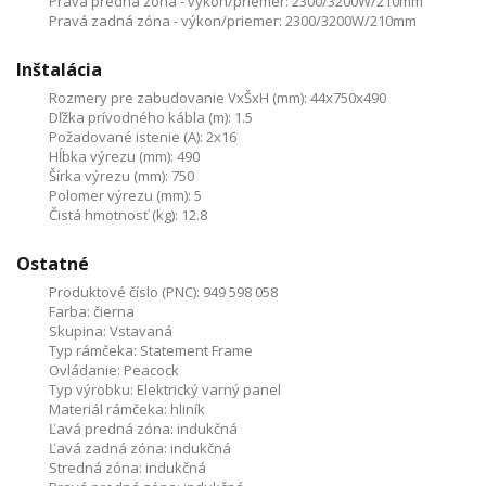
Pravá predná zóna - výkon/priemer:
2300/3200W/210mm
Pravá zadná zóna - výkon/priemer:
2300/3200W/210mm
Inštalácia
Rozmery pre zabudovanie VxŠxH (mm):
44x750x490
Dľžka prívodného kábla (m):
1.5
Požadované istenie (A):
2x16
Hĺbka výrezu (mm):
490
Šírka výrezu (mm):
750
Polomer výrezu (mm):
5
Čistá hmotnosť (kg):
12.8
Ostatné
Produktové číslo (PNC):
949 598 058
Farba:
čierna
Skupina:
Vstavaná
Typ rámčeka:
Statement Frame
Ovládanie:
Peacock
Typ výrobku:
Elektrický varný panel
Materiál rámčeka:
hliník
Ľavá predná zóna:
indukčná
Ľavá zadná zóna:
indukčná
Stredná zóna:
indukčná