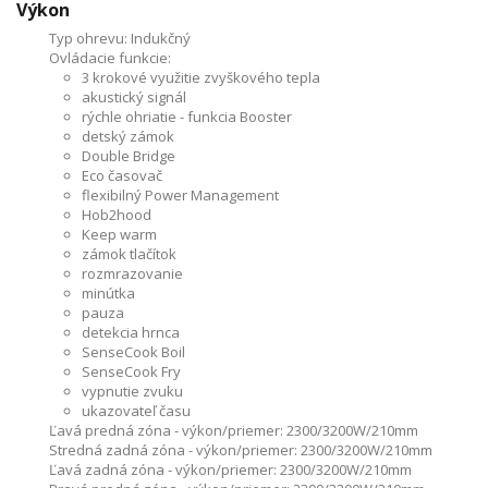
Výkon
Typ ohrevu:
Indukčný
Ovládacie funkcie:
3 krokové využitie zvyškového tepla
akustický signál
rýchle ohriatie - funkcia Booster
detský zámok
Double Bridge
Eco časovač
flexibilný Power Management
Hob2hood
Keep warm
zámok tlačítok
rozmrazovanie
minútka
pauza
detekcia hrnca
SenseCook Boil
SenseCook Fry
vypnutie zvuku
ukazovateľ času
Ľavá predná zóna - výkon/priemer:
2300/3200W/210mm
Stredná zadná zóna - výkon/priemer:
2300/3200W/210mm
Ľavá zadná zóna - výkon/priemer:
2300/3200W/210mm