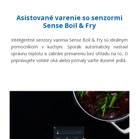
Asistované varenie so senzormi
Sense Boil & Fry
Inteligentné senzory varenia Sense Boil & Fry sú ideálnym
pomocníkom v kuchyni. Sporák automaticky nastaví
správnu teplotu a zabráni prevareniu bez ohľadu na to, či
pripravujete volské oká alebo pomaly varíte dusené jedlá.