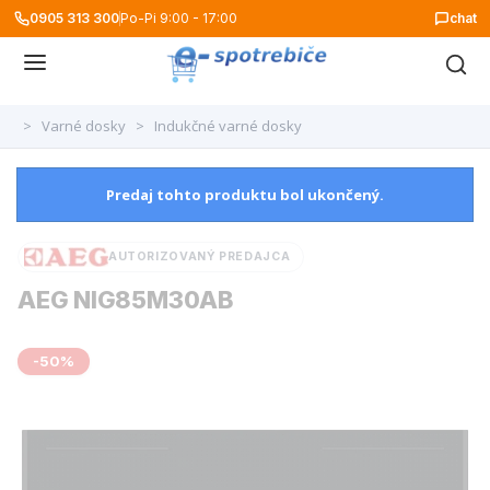
0905 313 300
Po-Pi 9:00 - 17:00
chat
>
Varné dosky
>
Indukčné varné dosky
Predaj tohto produktu bol ukončený.
AUTORIZOVANÝ PREDAJCA
AEG NIG85M30AB
-50%