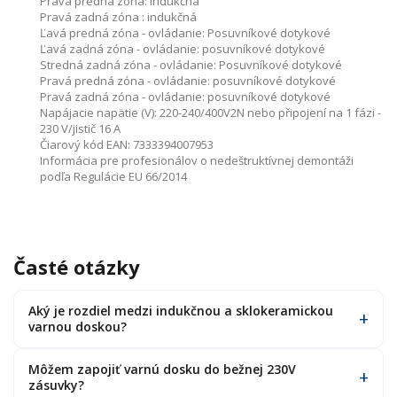
Pravá predná zóna:
indukčná
Pravá zadná zóna :
indukčná
Ľavá predná zóna - ovládanie:
Posuvníkové dotykové
Ľavá zadná zóna - ovládanie:
posuvníkové dotykové
Stredná zadná zóna - ovládanie:
Posuvníkové dotykové
Pravá predná zóna - ovládanie:
posuvníkové dotykové
Pravá zadná zóna - ovládanie:
posuvníkové dotykové
Napájacie napätie (V):
220-240/400V2N nebo připojení na 1 fázi -
230 V/jistič 16 A
Čiarový kód EAN:
7333394007953
Informácia pre profesionálov o nedeštruktívnej demontáži
podľa Regulácie EU 66/2014
Časté otázky
Aký je rozdiel medzi indukčnou a sklokeramickou
varnou doskou?
Môžem zapojiť varnú dosku do bežnej 230V
zásuvky?