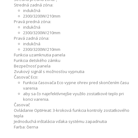
Stredná zadná zóna:
indukčná
2300/3200W/210mm
Pravá predná zóna:
indukčná
2300/3200W/210mm
Pravá zadná zóna:
indukčná
2300/3200W/210mm
Funkcia uzamknutia panela
Funkcia detského zámku
Bezpečnosť panela
Zvukový signál s možnosťou vypnutia
Časovač Eco:
Funkcia časovača Eco vypne ohrev pred skončením času
varenia
aby sa čo najefektívnejšie využilo zostatkové teplo pri
konci varenia.
Časovač
Ovládanie OptiHeat:
3-kroková funkcia kontroly zostatkového
tepla
Jednoduchá inštalácia vďaka systému zapadnutia
Farba:
čierna