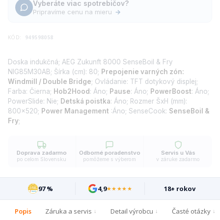
Vyberáte viac spotrebičov?
Pripravíme cenu na mieru
→
KÓD:
949598058
Doska indukčná; AEG Zukunft 8000 SenseBoil & Fry
NIG85M30AB; Šírka (cm): 80;
Prepojenie varných zón:
Windmill / Double Bridge
; Ovládanie: TFT dotykový displej;
Farba: Čierna;
Hob2Hood
: Áno;
Pause
: Áno;
PowerBoost
: Áno;
PowerSlide: Nie;
Detská poistka
: Áno; Rozmer ŠxH (mm):
800x520;
Power Management
:Áno; SenseCook:
SenseBoil &
Fry
;
Doprava zadarmo
Odborné poradenstvo
Servis u Vás
po celom Slovensku
pomôžeme s výberom
v záruke zadarmo
97 %
4,9
18+ rokov
★★★★★
Popis
Záruka a servis
Detail výrobcu
Časté otázky