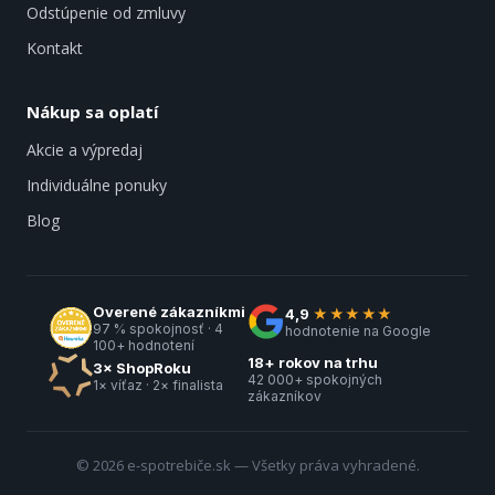
Odstúpenie od zmluvy
Kontakt
Nákup sa oplatí
Akcie a výpredaj
Individuálne ponuky
Blog
Overené zákazníkmi
4,9
★★★★★
97 % spokojnosť · 4
hodnotenie na Google
100+ hodnotení
18+ rokov na trhu
3× ShopRoku
42 000+ spokojných
1× víťaz · 2× finalista
zákazníkov
© 2026 e-spotrebiče.sk — Všetky práva vyhradené.