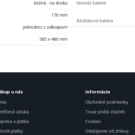
bežná - na dosku
Montáž batérie
170 mm
Beztlaková batéria
jednodrez s odkvapom
585 x 480 mm
ákup u nás
Informácie
nás
Obchodné podmienky
edĺžená záruka
Tovar podľa značiek
prava a platba
Cookies
ôsob platby
Odstúpenie od zmluvy