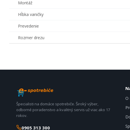
Montáž
Hĺbka vaničky
Prevedenie
Rozmer drezu
N
O 
Špecialisti na domáce spotrebiče. Široký výber,
Pr
odborné poradenstvo a kvalitný servis už viac ako 17
rokov.
Do
Sp
0905 313 300