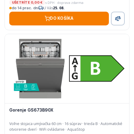
s DPH · doprava zdarma
UŠETRÍTE 0,00 €
teploty
U Vás
25. 08.
do 14 prac. dní
Svetelný lúč
- poskytuje informácie o aktuálnom
DO KOŠÍKA
umývacom cykle, alebo zostatkovom čase
Gorenje GS673B90X
Voľne stojaca umývačka 60 cm · 16 súprav · trieda B · Automatické
otvorenie dverí · WiFi ovládanie · AquaStop