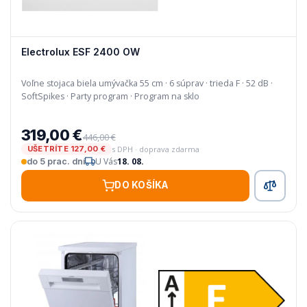
Electrolux ESF 2400 OW
Voľne stojaca biela umývačka 55 cm · 6 súprav · trieda F · 52 dB ·
SoftSpikes · Party program · Program na sklo
319,00 €
446,00 €
s DPH · doprava zdarma
UŠETRÍTE 127,00 €
U Vás
18. 08.
do 5 prac. dní
DO KOŠÍKA