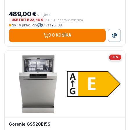
489,00 €
511,48 €
s DPH · doprava zdarma
UŠETRÍTE 22,48 €
U Vás
25. 08.
do 14 prac. dní
DO KOŠÍKA
-6%
Gorenje GS520E15S