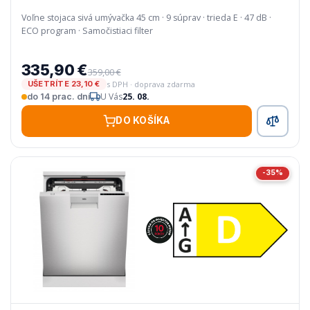
Voľne stojaca sivá umývačka 45 cm · 9 súprav · trieda E · 47 dB ·
ECO program · Samočistiaci filter
335,90 €
359,00 €
s DPH · doprava zdarma
UŠETRÍTE 23,10 €
U Vás
25. 08.
do 14 prac. dní
DO KOŠÍKA
-35%