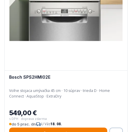
Bosch SPS2HMI02E
Voľne stojaca umývačka 45 cm · 10 súprav · trieda D · Home
Connect · AquaStop · ExtraDry
549,00 €
s DPH · doprava zdarma
U Vás
18. 08.
do 5 prac. dní