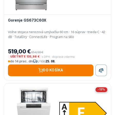
Gorenje GS673C60X
Voľne stojaca nerezová umývačka 60 cm · 16 súprav · trieda C · 42
dB · TotalDry · ConnectLife · Program na sklo
519,00 €
654,98 €
s DPH · doprava zdarma
UŠETRÍTE 135,98 €
U Vás
25. 08.
do 14 prac. dní
DO KOŠÍKA
-13%