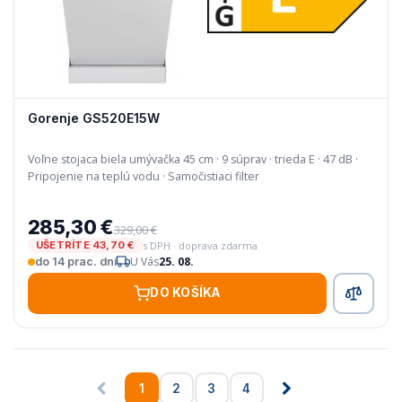
Gorenje GS520E15W
Voľne stojaca biela umývačka 45 cm · 9 súprav · trieda E · 47 dB ·
Pripojenie na teplú vodu · Samočistiaci filter
285,30 €
329,00 €
s DPH · doprava zdarma
UŠETRÍTE 43,70 €
U Vás
25. 08.
do 14 prac. dní
DO KOŠÍKA
1
2
3
4