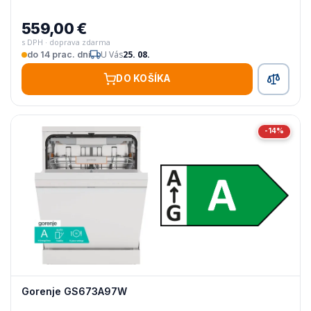
559,00 €
s DPH · doprava zdarma
U Vás
25. 08.
do 14 prac. dní
DO KOŠÍKA
-14%
Gorenje GS673A97W