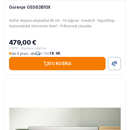
Gorenje GS563B10X
Voľne stojaca umývačka 45 cm · 10 súprav · trieda B · AquaStop ·
Automatické otvorenie dverí · Príborová zásuvka
479,00 €
s DPH · doprava zdarma
U Vás
18. 08.
do 5 prac. dní
DO KOŠÍKA