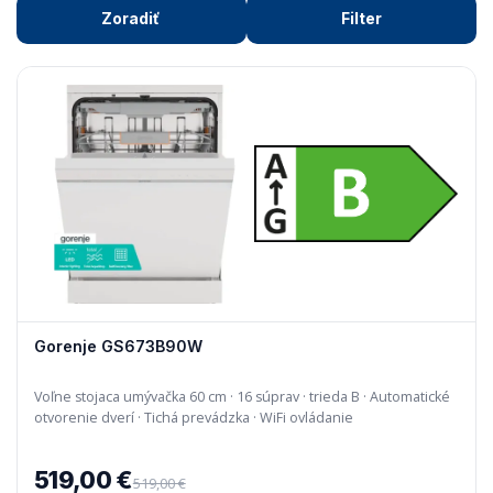
teplotou, ktorý zničí 99,99% baktérií
Zoradiť
Filter
Polovičná náplň
- prispôsobí energiu, spotrebu
vody a množstvo čistiaceho prostriedku na základe
náplne umývačky
Extra sušenie
- vhodný pre ťažko schnúci riad
Vybavenie umývačky
Odložený štart
- umožňuje posunúť začiatok
umývania
AquaStop
- bezpečnostná funkcia, ktorá zabraňuje
úniku vody
Dávkovací asistent
- na základe zaplnenia
Gorenje GS673B90W
umývačky využíva iba toľko umývacieho prostriedku,
koľko potrebuje
Voľne stojaca umývačka 60 cm · 16 súprav · trieda B · Automatické
otvorenie dverí · Tichá prevádzka · WiFi ovládanie
Nastaviteľné koše
- sú výškovo nastaviteľné a v
rôznych veľkostiach
519,00 €
519,00 €
Výmenník tepla
- predchádza prudkým zmenám