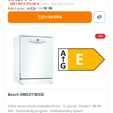
s DPH · doprava zdarma
UŠETRÍTE 173,08 €
U Vás
18. 08.
do 5 prac. dní
DO KOŠÍKA
-4%
Bosch SMS2ITW33E
Voľne stojaca biela umývačka 60 cm · 12 súprav · trieda E · 48 dB ·
WiFi · Automatický program · Antibakteriálny oplach