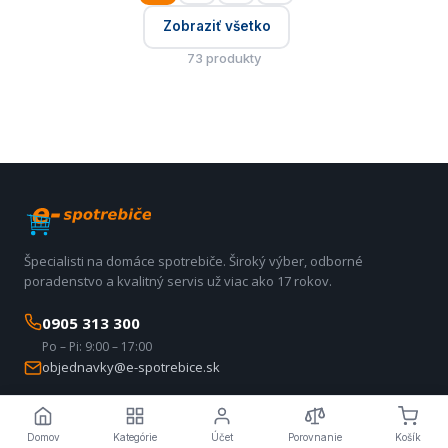
Zobraziť všetko
73 produkty
Špecialisti na domáce spotrebiče. Široký výber, odborné
poradenstvo a kvalitný servis už viac ako 17 rokov.
0905 313 300
Po – Pi: 9:00 – 17:00
objednavky@e-spotrebice.sk
Nákup u nás
Domov
Kategórie
Účet
Porovnanie
Košík
O nás