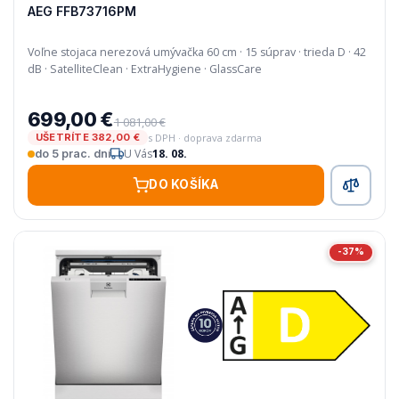
AEG FFB73716PM
Voľne stojaca nerezová umývačka 60 cm · 15 súprav · trieda D · 42
dB · SatelliteClean · ExtraHygiene · GlassCare
699,00 €
1 081,00 €
s DPH · doprava zdarma
UŠETRÍTE 382,00 €
U Vás
18. 08.
do 5 prac. dní
DO KOŠÍKA
-37%