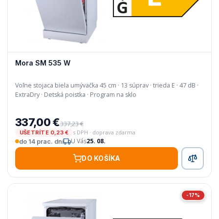
Mora SM 535 W
Voľne stojaca biela umývačka 45 cm · 13 súprav · trieda E · 47 dB ·
ExtraDry · Detská poistka · Program na sklo
337,00 €
337,23 €
s DPH · doprava zdarma
UŠETRÍTE 0,23 €
U Vás
25. 08.
do 14 prac. dní
DO KOŠÍKA
-17%