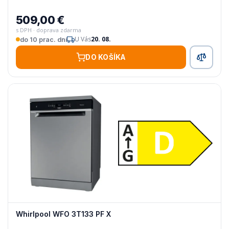
509,00 €
s DPH · doprava zdarma
U Vás
20. 08.
do 10 prac. dní
DO KOŠÍKA
Whirlpool WFO 3T133 PF X