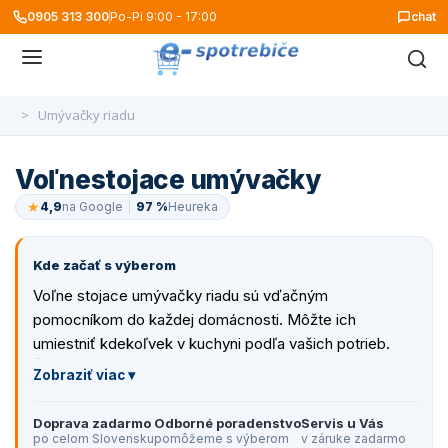
0905 313 300
Po-Pi 9:00 - 17:00
chat
>
Umývačky riadu
Voľnestojace umývačky
★
4,9
na Google
97 %
Heureka
Kde začať s výberom
Voľne stojace umývačky riadu sú vďačným
pomocníkom do každej domácnosti. Môžte ich
umiestniť kdekoľvek v kuchyni podľa vašich potrieb.
Šetria čas, peniaze a tie najnovšie modely ušetria aj
spotrebu vody. Na základe rozmerov sa odlišujú od
šírky a to na úzke - 45 cm, štandardné - 60 cm a stolné
Doprava zadarmo
Odborné poradenstvo
Servis u Vás
umývačky. Energetická trieda poukazuje na spotrebu
po celom Slovensku
pomôžeme s výberom
v záruke zadarmo