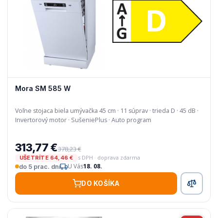
Mora SM 585 W
Voľne stojaca biela umývačka 45 cm · 11 súprav · trieda D · 45 dB ·
Invertorový motor · SušeniePlus · Auto program
313,77 €
378,23 €
s DPH · doprava zdarma
UŠETRÍTE 64,46 €
U Vás
18. 08.
do 5 prac. dní
DO KOŠÍKA