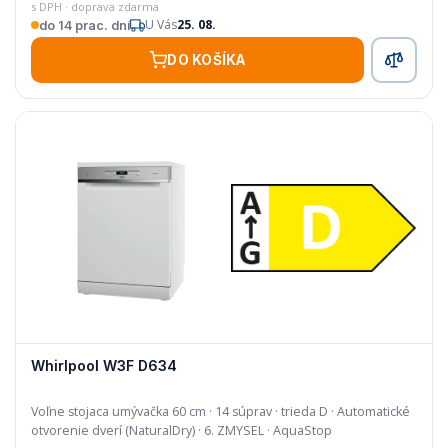
s DPH · doprava zdarma
U Vás
25. 08.
do 14 prac. dní
DO KOŠÍKA
Whirlpool W3F D634
Voľne stojaca umývačka 60 cm · 14 súprav · trieda D · Automatické
otvorenie dverí (NaturalDry) · 6. ZMYSEL · AquaStop