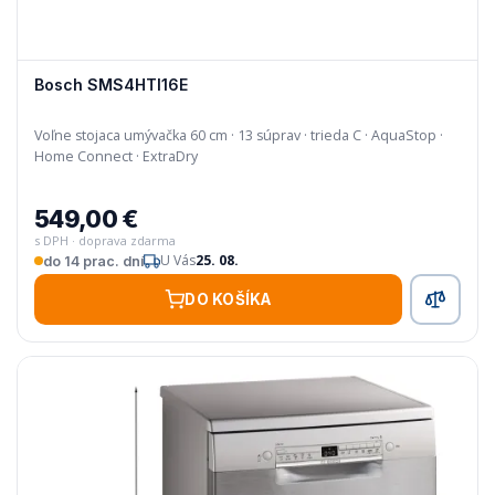
Bosch SMS4HTI16E
Voľne stojaca umývačka 60 cm · 13 súprav · trieda C · AquaStop ·
Home Connect · ExtraDry
549,00 €
s DPH · doprava zdarma
U Vás
25. 08.
do 14 prac. dní
DO KOŠÍKA