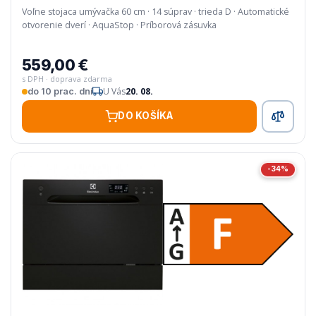
Voľne stojaca umývačka 60 cm · 14 súprav · trieda D · Automatické
otvorenie dverí · AquaStop · Príborová zásuvka
559,00 €
s DPH · doprava zdarma
U Vás
20. 08.
do 10 prac. dní
DO KOŠÍKA
-34%