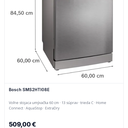
Bosch SMS2HTI08E
Voľne stojaca umývačka 60 cm · 13 súprav · trieda C · Home
Connect · AquaStop · ExtraDry
509,00 €