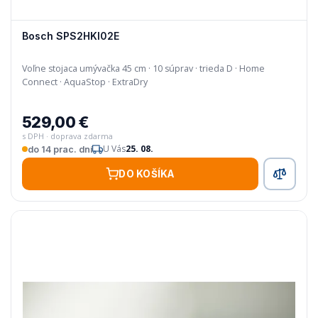
Bosch SPS2HKI02E
Voľne stojaca umývačka 45 cm · 10 súprav · trieda D · Home
Connect · AquaStop · ExtraDry
529,00 €
s DPH · doprava zdarma
U Vás
25. 08.
do 14 prac. dní
DO KOŠÍKA