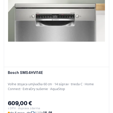
Bosch SMS4HVI14E
Voľne stojaca umývačka 60 cm · 14 súprav · trieda C · Home
Connect · ExtraDry sušenie · AquaStop
609,00 €
s DPH · doprava zdarma
U Vás
18. 08.
do 5 prac. dní