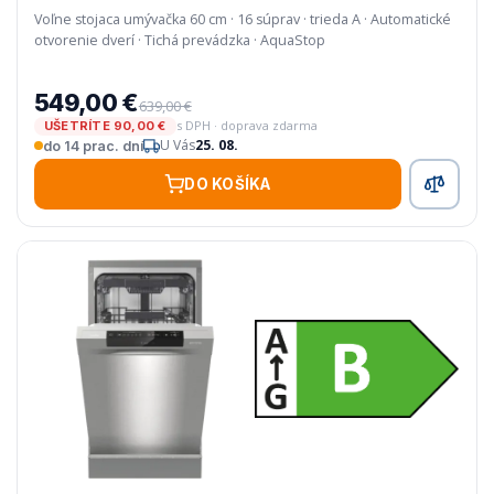
Voľne stojaca umývačka 60 cm · 16 súprav · trieda A · Automatické
otvorenie dverí · Tichá prevádzka · AquaStop
549,00 €
639,00 €
s DPH · doprava zdarma
UŠETRÍTE 90,00 €
U Vás
25. 08.
do 14 prac. dní
DO KOŠÍKA