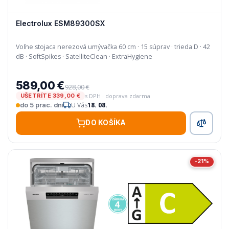
Electrolux ESM89300SX
Voľne stojaca nerezová umývačka 60 cm · 15 súprav · trieda D · 42
dB · SoftSpikes · SatelliteClean · ExtraHygiene
589,00 €
928,00 €
s DPH · doprava zdarma
UŠETRÍTE 339,00 €
U Vás
18. 08.
do 5 prac. dní
DO KOŠÍKA
-21%