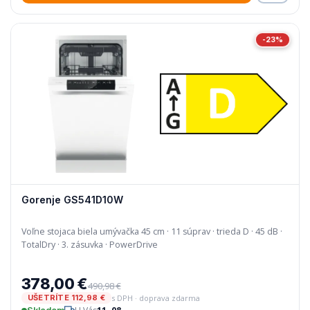
-23%
Gorenje GS541D10W
Voľne stojaca biela umývačka 45 cm · 11 súprav · trieda D · 45 dB ·
TotalDry · 3. zásuvka · PowerDrive
378,00 €
490,98 €
s DPH · doprava zdarma
UŠETRÍTE 112,98 €