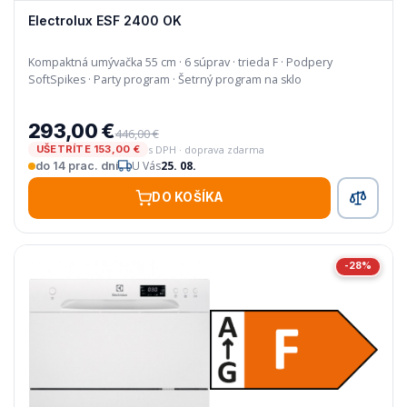
Electrolux ESF 2400 OK
Kompaktná umývačka 55 cm · 6 súprav · trieda F · Podpery
SoftSpikes · Party program · Šetrný program na sklo
293,00 €
446,00 €
s DPH · doprava zdarma
UŠETRÍTE 153,00 €
U Vás
25. 08.
do 14 prac. dní
DO KOŠÍKA
-28%