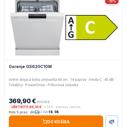
-19%
Gorenje GS620C10W
Voľne stojaca biela umývačka 60 cm · 14 súprav · trieda C · 45 dB ·
TotalDry · PowerDrive · Príborová zásuvka
369,90 €
459,00 €
s DPH · doprava zdarma
UŠETRÍTE 89,10 €
U Vás
18. 08.
do 5 prac. dní
DO KOŠÍKA