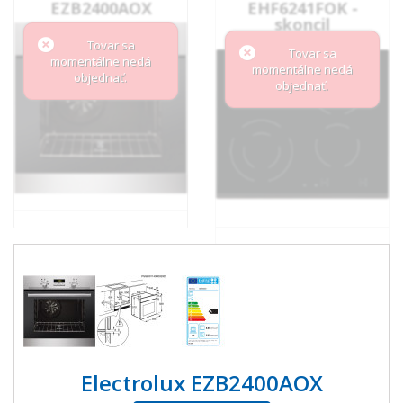
EZB2400AOX
EHF6241FOK -
skoncil
Tovar sa
Tovar sa
momentálne nedá
momentálne nedá
objednať.
objednať.
Electrolux EZB2400AOX