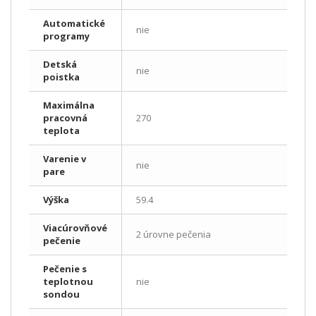
Automatické
nie
programy
Detská
nie
poistka
Maximálna
pracovná
270
teplota
Varenie v
nie
pare
Výška
59.4
Viacúrovňové
2 úrovne pečenia
pečenie
Pečenie s
teplotnou
nie
sondou