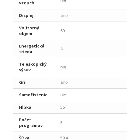
nie
vzduch
Displej
áno
Vnútorný
60
objem
Energetická
A
trieda
Teleskopický
nie
výsuv
Gril
áno
Samočistenie
nie
Hĺbka
56
Počet
5
programov
Šírka
59.4