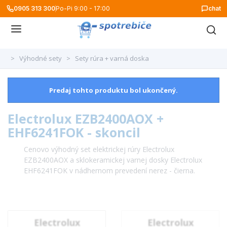
0905 313 300
Po-Pi 9:00 - 17:00
chat
>
Výhodné sety
>
Sety rúra + varná doska
Predaj tohto produktu bol ukončený.
Electrolux EZB2400AOX +
EHF6241FOK - skoncil
Cenovo výhodný set elektrickej rúry Electrolux
EZB2400AOX a sklokeramickej varnej dosky Electrolux
EHF6241FOK v nádhernom prevedení nerez - čierna.
Electrolux
Electrolux