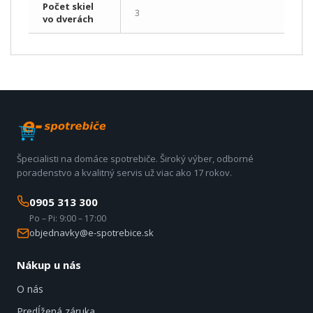
Počet skiel
3
vo dverách
Špecialisti na domáce spotrebiče. Široký výber, odborné
poradenstvo a kvalitný servis už viac ako 17 rokov.
0905 313 300
Po – Pi: 9:00 – 17:00
objednavky@e-spotrebice.sk
Nákup u nás
O nás
Predĺžená záruka