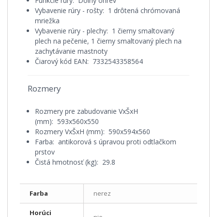
Funkcie rúry: Dolný ohrev
Vybavenie rúry - rošty: 1 drôtená chrómovaná
mriežka
Vybavenie rúry - plechy: 1 čierny smaltovaný
plech na pečenie, 1 čierny smaltovaný plech na
zachytávanie mastnoty
Čiarový kód EAN: 7332543358564
Rozmery
Rozmery pre zabudovanie VxŠxH
(mm): 593x560x550
Rozmery VxŠxH (mm): 590x594x560
Farba: antikorová s úpravou proti odtlačkom
prstov
Čistá hmotnosť (kg): 29.8
Farba
nerez
Horúci