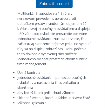
Zobraziť produkt
Multifunkčná, zabudovateľná rúra v
nerezovom prevedení s úpravou proti
odtlačkom prstov s vnútorným objemom 60
l. Vďaka svojim otočným ovládačom a displeju
LED vám toto ovládacie prostredie poskytne
jednoduché ovládanie. Nastavte trvanie, čas
začiatku aj skončenia prípravy jedla. Po vypnutí
rúry sa na displeji zobrazí čas. Dobu pečenia
tejto dokonale vybavenej rúry môžete
jednoducho ovládať prostredníctvom funkcie
time management.
Úplná kontrola
Jednoduché ovládanie – pomocou otočných
ovládačov a nastavenia času začiatku a
skončenia
Aby každý kúsok jedla chutil výborne
Sklenené dvierka, ktoré je ľahké udržiavať čisté
Výkonné grilovanie