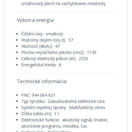
smaltovaný plech na zachytávanie mastnoty
Výkon a energia
Čištění rúry: smaltový
Vnútorný objem rúry (l): 57
Hlučnosť (db(A)): 47
Plocha nejväčšieho plechu (cm2): 1130
Celkový elektrický príkon (W): 2725
Energetická trieda: A
Technické informácie
PNC: 944 064 621
Typ výrobku: Zabudovateľná elektrická rúra
Systém tepelnej úpravy: Multifunkčný ohrev
Dĺžka kábla (m): 1.1
Elektronické funkcie: akustický signál, trvanie,
ukončenie programu, minútka, čas