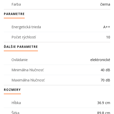
Farba
čierna
PARAMETRE
Energetická trieda
A++
Počet rýchlostí
10
ĎALŠIE PARAMETRE
Ovládanie
elektronické
Minimálna hlučnosť
40 dB
Maximálna hlučnosť
70 dB
ROZMERY
Hĺbka
36.9 cm
Šírka
89.8 cm