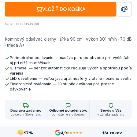
VLOŽIŤ DO KOŠÍKA
KÓD:
859991539600
Komínový odsávač čierny · šírka 90 cm · výkon 801 m³/h · 70 dB
· trieda A++
Perimetrálne odsávanie — nasáva paru po obvode pre vyšší ťah
aj pri nižších otáčkach
6. zmysel — senzor automaticky reguluje výkon a spotrebu podľa
varenia
LED osvetlenie — voľba jasu aj atmosféry vrátane nočného svetla
Elektronické ovládanie — 10 stupňov výkonu pre presné
dávkovanie
Doprava zadarmo
Odborné poradenstvo
Servis u Vás
po celom Slovensku
pomôžeme s výberom
v záruke zadarmo
97 %
4,9
18+ rokov
★★★★★