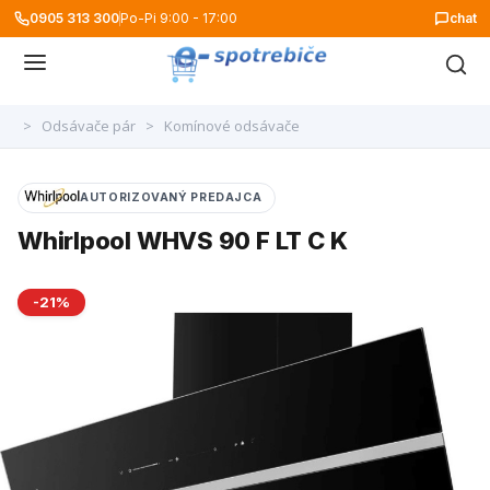
0905 313 300
Po-Pi 9:00 - 17:00
chat
>
Odsávače pár
>
Komínové odsávače
AUTORIZOVANÝ PREDAJCA
Whirlpool WHVS 90 F LT C K
-21%