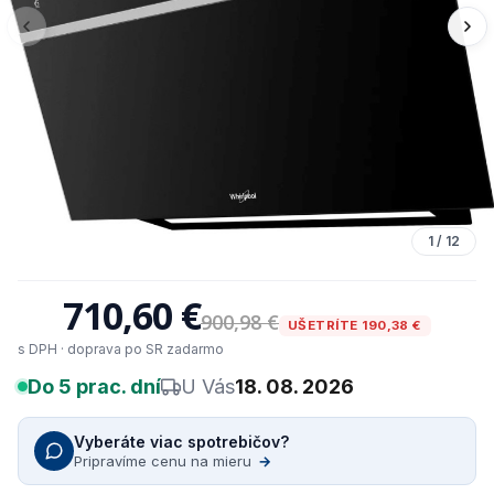
1
/
12
710,60 €
900,98 €
UŠETRÍTE 190,38 €
s DPH · doprava po SR zadarmo
Do 5 prac. dní
U Vás
18. 08. 2026
Vyberáte viac spotrebičov?
Pripravíme cenu na mieru
→