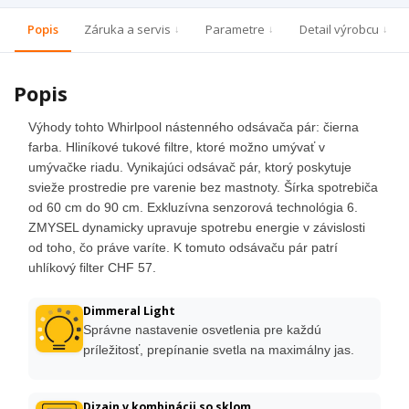
Popis
Záruka a servis
Parametre
Detail výrobcu
Popis
Výhody tohto Whirlpool nástenného odsávača pár: čierna
farba. Hliníkové tukové filtre, ktoré možno umývať v
umývačke riadu. Vynikajúci odsávač pár, ktorý poskytuje
svieže prostredie pre varenie bez mastnoty. Šírka spotrebiča
od 60 cm do 90 cm. Exkluzívna senzorová technológia 6.
ZMYSEL dynamicky upravuje spotrebu energie v závislosti
od toho, čo práve varíte. K tomuto odsávaču pár patrí
uhlíkový filter CHF 57.
Dimmeral Light
Správne nastavenie osvetlenia pre každú
príležitosť, prepínanie svetla na maximálny jas.
Dizajn v kombinácii so sklom