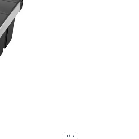
1
/
6