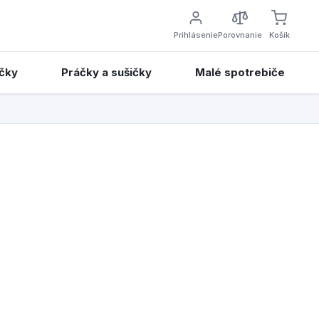
Prihlásenie
Porovnanie
Košík
čky
Práčky a sušičky
Malé spotrebiče