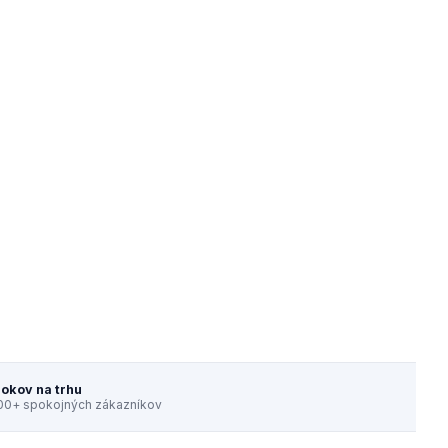
rokov na trhu
00+ spokojných zákazníkov