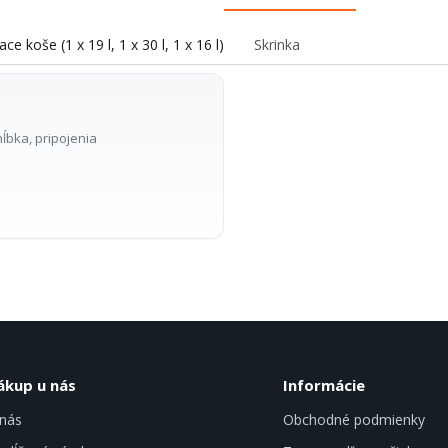
iace koše (1 x 19 l, 1 x 30 l, 1 x 16 l)
Skrinka
ĺbka, pripojenia
ákup u nás
Informácie
nás
Obchodné podmienky