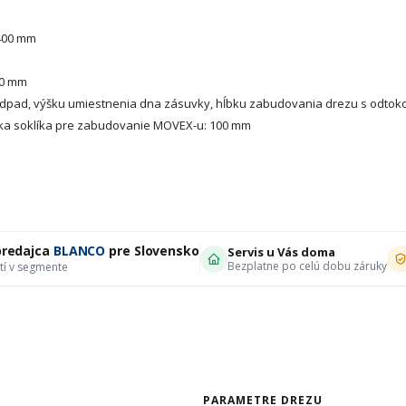
400 mm
90 mm
ý odpad, výšku umiestnenia dna zásuvky, hĺbku zabudovania drezu s odtok
ka soklíka pre zabudovanie MOVEX-u: 100 mm
predajca
BLANCO
pre Slovensko
Servis u Vás doma
Bezplatne po celú dobu záruky
tí v segmente
PARAMETRE DREZU