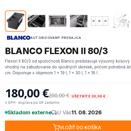
AUTORIZOVANÝ PREDAJCA
BLANCO FLEXON II 80/3
Flexon II 80/3 od spoločnosti Blanco predstavuje výsuvný košový 
vhodný na zabudovanie do spodných skriniek, pričom potrebná šírk
cm. Disponuje s objemom 1 x 19 l, 1 x 30 l, 1 x 16 l .
180,00 €
200,00 €
UŠETRÍTE 20,00 €
s DPH · doprava po SR zadarmo
Skladom externe
U Vás
11. 08. 2026
VLOŽIŤ DO KOŠÍKA