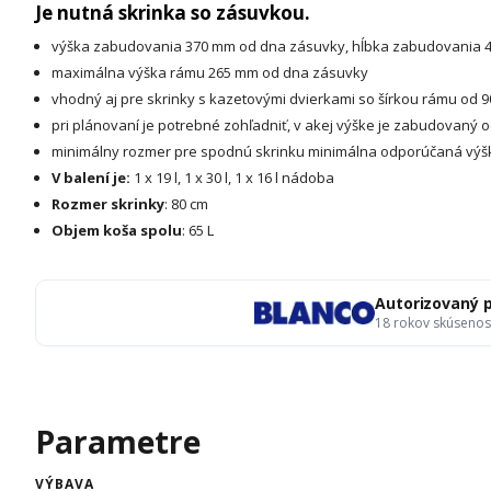
Je nutná skrinka so zásuvkou.
výška zabudovania 370 mm od dna zásuvky, hĺbka zabudovania 
maximálna výška rámu 265 mm od dna zásuvky
vhodný aj pre skrinky s kazetovými dvierkami so šírkou rámu od 
pri plánovaní je potrebné zohľadniť, v akej výške je zabudovan
minimálny rozmer pre spodnú skrinku minimálna odporúčaná výš
V balení je:
1 x 19 l, 1 x 30 l, 1 x 16 l nádoba
Rozmer skrinky
: 80 cm
Objem koša spolu
: 65 L
Autorizovaný 
18 rokov skúsenos
Parametre
VÝBAVA