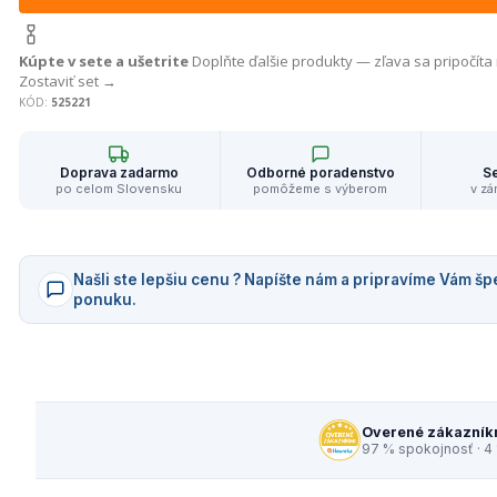
Kúpte v sete a ušetrite
Doplňte ďalšie produkty — zľava sa pripočíta
Zostaviť set →
KÓD:
525221
Doprava zadarmo
Odborné poradenstvo
Se
po celom Slovensku
pomôžeme s výberom
v zá
Našli ste lepšiu cenu ? Napíšte nám a pripravíme Vám šp
ponuku.
Overené zákazník
97 % spokojnosť · 4