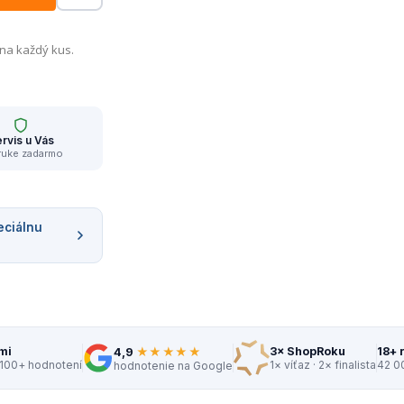
 na každý kus.
rvis u Vás
ruke zadarmo
eciálnu
★★★★★
mi
3× ShopRoku
18+ 
4,9
 100+ hodnotení
1× víťaz · 2× finalista
42 0
hodnotenie na Google