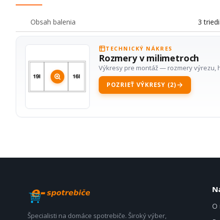
Obsah balenia
3 tried
TECHNICKÝ NÁKRES
Rozmery v milimetroch
Výkresy pre montáž — rozmery výrezu, h
POZRIEŤ VÝKRESY (2)
N
O 
Špecialisti na domáce spotrebiče. Široký výber,