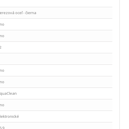
erezová oceľ - čierna
no
no
2
no
no
quaClean
no
lektronické
6.9