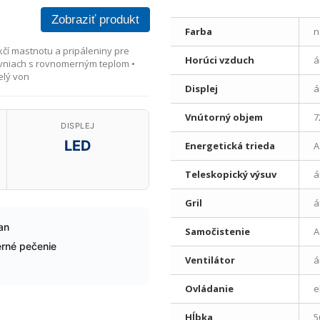
Zobraziť produkt
Farba
n
kčí mastnotu a pripáleniny pre
Horúci vzduch
á
ovniach s rovnomerným teplom •
elý von
Displej
á
Vnútorný objem
7
DISPLEJ
LED
Energetická trieda
A
Teleskopický výsuv
á
Gril
á
an
Samočistenie
A
rné pečenie
Ventilátor
á
Ovládanie
e
Hĺbka
5