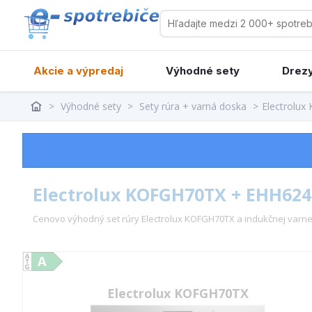
Akcie a výpredaj
Výhodné sety
Drezy
>
Výhodné sety
>
Sety rúra + varná doska
>
Electrolu
Electrolux KOFGH70TX + EHH624
Cenovo výhodný set rúry Electrolux KOFGH70TX a indukčnej varne
Electrolux KOFGH70TX