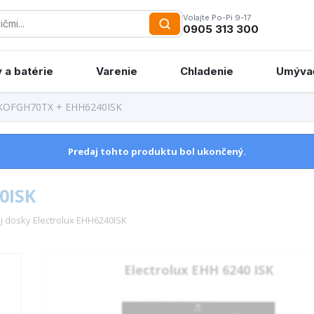
Volajte Po-Pi 9-17
0905 313 300
 a batérie
Varenie
Chladenie
Umýva
x KOFGH70TX + EHH6240ISK
Predaj tohto produktu bol ukončený.
0ISK
j dosky Electrolux EHH6240ISK
Electrolux EHH 6240 ISK