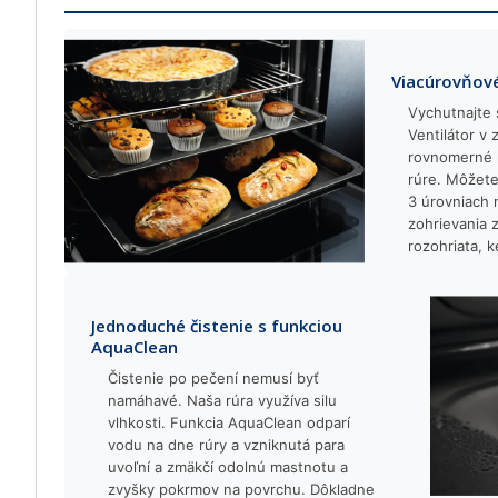
Viacúrovňové
Vychutnajte 
Ventilátor v 
rovnomerné r
rúre. Môžete
3 úrovniach 
zohrievania z
rozohriata, 
Jednoduché čistenie s funkciou
AquaClean
Čistenie po pečení nemusí byť
namáhavé. Naša rúra využíva silu
vlhkosti. Funkcia AquaClean odparí
vodu na dne rúry a vzniknutá para
uvoľní a zmäkčí odolnú mastnotu a
zvyšky pokrmov na povrchu. Dôkladne