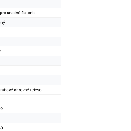
 pre snadné čistenie
chý
C
 kruhové ohrevné teleso
50
69