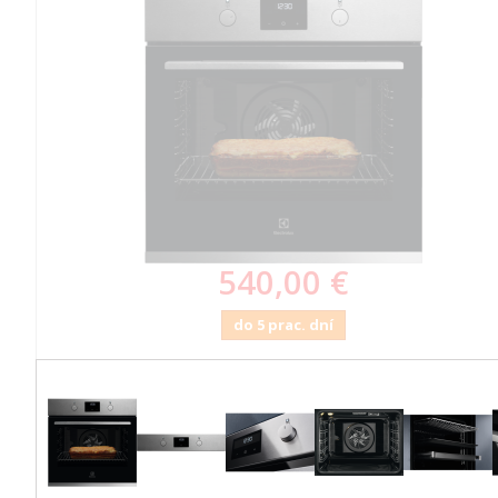
540,00 €
do 5 prac. dní