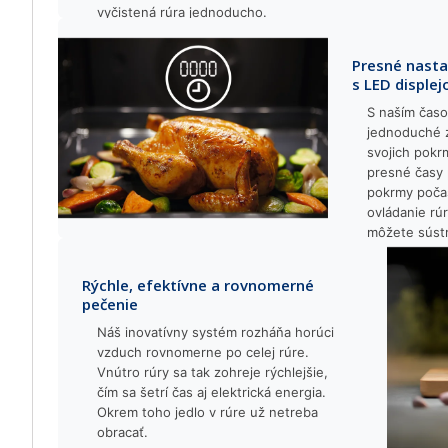
vyčistená rúra jednoducho.
Presné nasta
s LED disple
S naším časo
jednoduché z
svojich pokr
presné časy 
pokrmy poča
ovládanie rú
môžete sústr
kreativitu.
Rýchle, efektívne a rovnomerné
pečenie
Náš inovatívny systém rozháňa horúci
vzduch rovnomerne po celej rúre.
Vnútro rúry sa tak zohreje rýchlejšie,
čím sa šetrí čas aj elektrická energia.
Okrem toho jedlo v rúre už netreba
obracať.