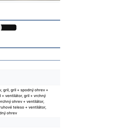
 gril, gril + spodný ohrev +
il + ventilátor, gril + vrchný
 vrchný ohrev + ventilátor,
ruhové teleso + ventilátor,
dný ohrev