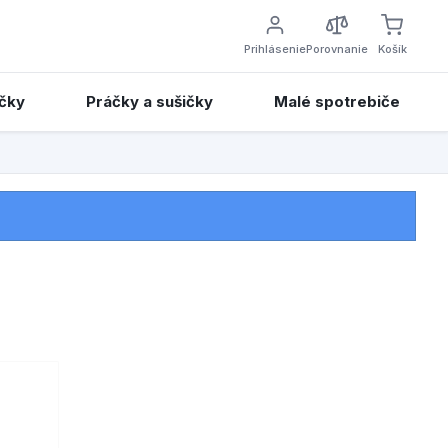
Prihlásenie
Porovnanie
Košík
čky
Práčky a sušičky
Malé spotrebiče