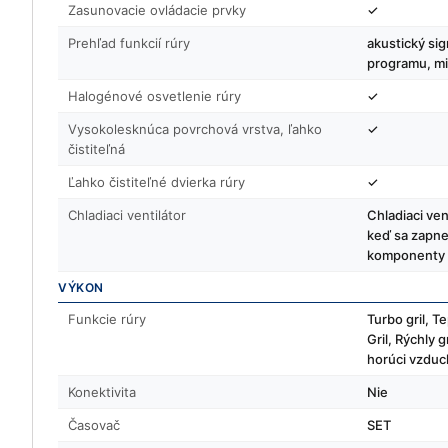
Zasunovacie ovládacie prvky
✓
Prehľad funkcií rúry
akustický sig
programu, mi
Halogénové osvetlenie rúry
✓
Vysokolesknúca povrchová vrstva, ľahko
✓
čistiteľná
Ľahko čistiteľné dvierka rúry
✓
Chladiaci ventilátor
Chladiaci ven
keď sa zapne 
komponenty a
VÝKON
Funkcie rúry
Turbo gril, T
Gril, Rýchly 
horúci vzduc
Konektivita
Nie
Časovač
SET