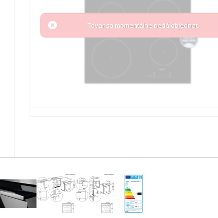
Tovar sa momentálne nedá objednať.