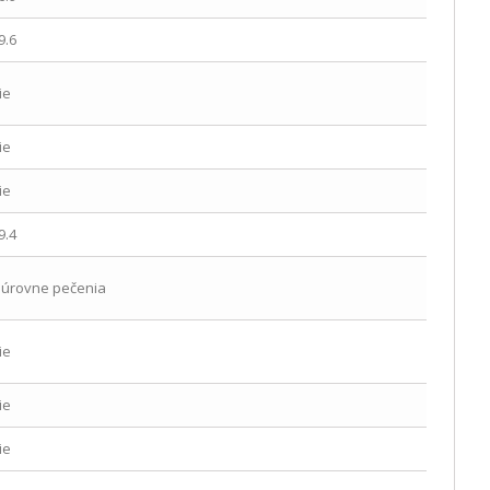
9.6
ie
ie
ie
9.4
 úrovne pečenia
ie
ie
ie