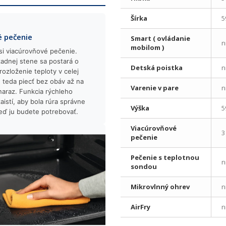
Šírka
5
 pečenie
Smart ( ovládanie
n
mobilom )
si viacúrovňové pečenie.
zadnej stene sa postará o
Detská poistka
n
ozloženie teploty v celej
 teda piecť bez obáv až na
Varenie v pare
n
naraz. Funkcia rýchleho
aistí, aby bola rúra správne
Výška
5
keď ju budete potrebovať.
Viacúrovňové
3
pečenie
Pečenie s teplotnou
n
sondou
Mikrovlnný ohrev
n
AirFry
n