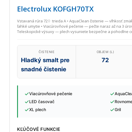
Electrolux KOFGH70TX
Vstavaná rúra 72 l · trieda A • AquaClean čistenie — vlhkosť zmä
ľahké umytie • Viacúrovňové pečenie — pečte naraz až na 3 úr
Teleskopické výsuvy — plech vysuniete bezpečne a pohodlne c
ČISTENIE
OBJEM (L)
Hladký smalt pre
72
snadné čistenie
Viacúrovňové pečenie
AquaCle
LED časovač
Rovnome
XL plech
Gril
KĽÚČOVÉ FUNKCIE