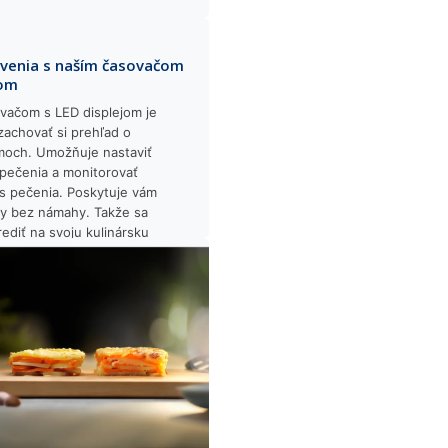
venia s naším časovačom
jom
vačom s LED displejom je
achovať si prehľad o
moch. Umožňuje nastaviť
pečenia a monitorovať
s pečenia. Poskytuje vám
ry bez námahy. Takže sa
ediť na svoju kulinársku