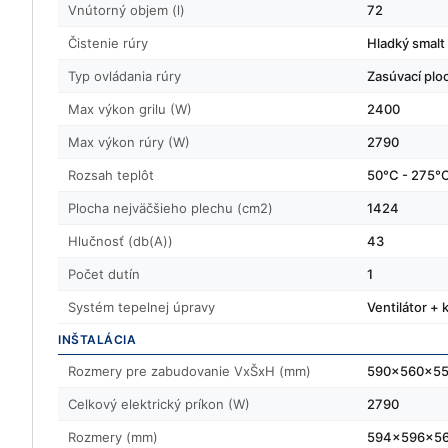
Vnútorný objem (l)
72
Čistenie rúry
Hladký smalt
Typ ovládania rúry
Zasúvací plo
Max výkon grilu (W)
2400
Max výkon rúry (W)
2790
Rozsah teplôt
50°C - 275°
Plocha nejväčšieho plechu (cm2)
1424
Hlučnosť (db(A))
43
Počet dutín
1
Systém tepelnej úpravy
Ventilátor +
INŠTALÁCIA
Rozmery pre zabudovanie VxŠxH (mm)
590x560x5
Celkový elektrický príkon (W)
2790
Rozmery (mm)
594x596x5