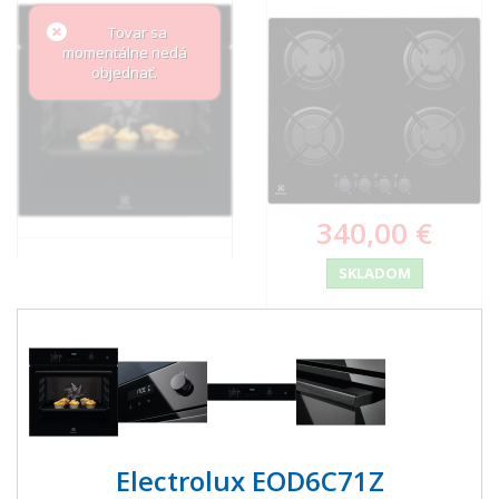
Tovar sa
momentálne nedá
objednať.
340,00 €
SKLADOM
Electrolux EOD6C71Z