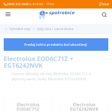
0905 313 300
Po-Pi 9:00 - 17:00
chat
>
Výhodné sety
>
Sety rúra + varná doska
Predaj tohto produktu bol ukončený.
Electrolux EOD6C71Z +
EGT6242NVK
Cenovo výhodný set rúry Electrolux EOD6C71Z a
plynovej varnej dosky Electrolux EGT6242NVK
Electrolux
Electrolux
EOD6C71Z
EGT6242NVK