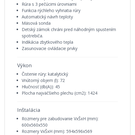
Rúra s 3 pečúcimi úrovniami
Funkcia rýchleho vyhriatia rúry
Automatický návrh teploty
Mäsová sonda
Detský zámok chráni pred náhodným spustením
spotrebiča.
Indikácia zbytkového tepla
Zasunovacie ovládacie prvky
Výkon
Čistenie rúry: katalytický
Vnútorný objem (l): 72
Hlučnosť (db(A)): 45
Plocha najväčšieho plechu (cm2): 1424
Inštalácia
Rozmery pre zabudovanie VxŠxH (mm):
600x560x550
Rozmery VxŠxH (mm): 594x596x569