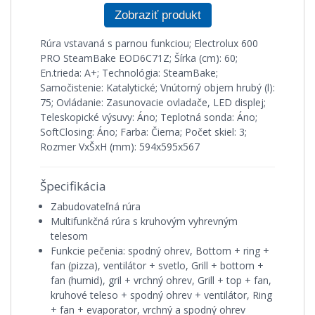
Zobraziť produkt
Rúra vstavaná s parnou funkciou; Electrolux 600
PRO SteamBake EOD6C71Z; Šírka (cm): 60;
En.trieda: A+; Technológia: SteamBake;
Samočistenie: Katalytické; Vnútorný objem hrubý (l):
75; Ovládanie: Zasunovacie ovladače, LED displej;
Teleskopické výsuvy: Áno; Teplotná sonda: Áno;
SoftClosing: Áno; Farba: Čierna; Počet skiel: 3;
Rozmer VxŠxH (mm): 594x595x567
Špecifikácia
Zabudovateľná rúra
Multifunkčná rúra s kruhovým vyhrevným
telesom
Funkcie pečenia: spodný ohrev, Bottom + ring +
fan (pizza), ventilátor + svetlo, Grill + bottom +
fan (humid), gril + vrchný ohrev, Grill + top + fan,
kruhové teleso + spodný ohrev + ventilátor, Ring
+ fan + evaporator, vrchný a spodný ohrev