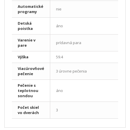
Automatické
nie
programy
Detská
áno
poistka
Varenie v
prídavná para
pare
Výška
59.4
Viacúrovňové
3 úrovne pečenia
pečenie
Pečenie s
teplotnou
áno
sondou
Počet skiel
3
vo dverách