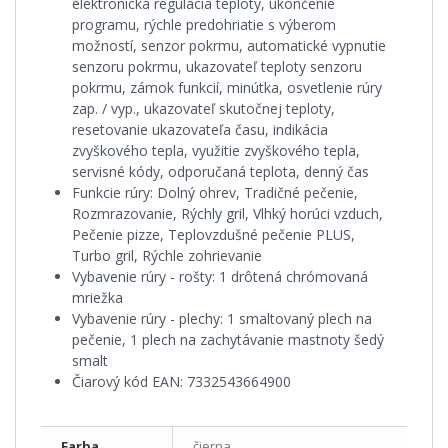
elektronická regulácia teploty, ukončenie
programu, rýchle predohriatie s výberom
možností, senzor pokrmu, automatické vypnutie
senzoru pokrmu, ukazovateľ teploty senzoru
pokrmu, zámok funkcií, minútka, osvetlenie rúry
zap. / vyp., ukazovateľ skutočnej teploty,
resetovanie ukazovateľa času, indikácia
zvyškového tepla, využitie zvyškového tepla,
servisné kódy, odporučaná teplota, denný čas
Funkcie rúry: Dolný ohrev, Tradičné pečenie,
Rozmrazovanie, Rýchly gril, Vlhký horúci vzduch,
Pečenie pizze, Teplovzdušné pečenie PLUS,
Turbo gril, Rýchle zohrievanie
Vybavenie rúry - rošty: 1 drôtená chrómovaná
mriežka
Vybavenie rúry - plechy: 1 smaltovaný plech na
pečenie, 1 plech na zachytávanie mastnoty šedý
smalt
Čiarový kód EAN: 7332543664900
Farba
čierna