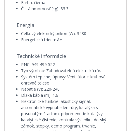
Farba: čierna
Čistá hmotnosť (kg): 33.3
Energia
Celkový elektrický príkon (W): 3480
Energetická trieda: A+
Technické informácie
PNC: 949 499 552
Typ výrobku: Zabudovateľná elektrická rúra
Systém tepelnej úpravy: Ventilátor + kruhové
ohrevné teleso
Napätie (V): 220-240
Dĺžka kábla (m): 1.6
Elektronické funkcie: akustický signál,
automatické vypnutie len rúry, katalýza s
posunutým štartom, pripomenutie katalýzy,
katalytické čistenie, kontrala výsledku, detský
zámok, stopky, demo program, trvanie,