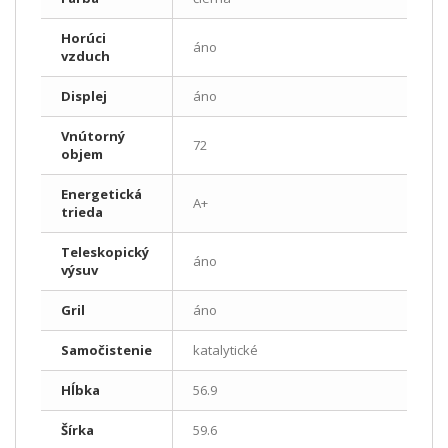
Horúci
áno
vzduch
Displej
áno
Vnútorný
72
objem
Energetická
A+
trieda
Teleskopický
áno
výsuv
Gril
áno
Samočistenie
katalytické
Hĺbka
56.9
Šírka
59.6