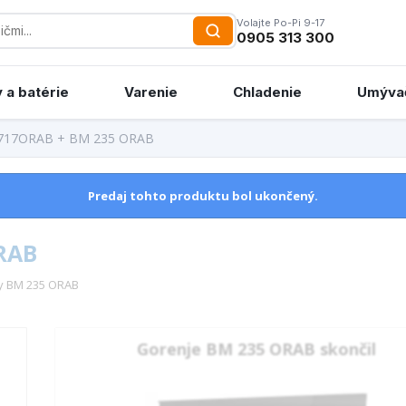
Volajte Po-Pi 9-17
0905 313 300
 a batérie
Varenie
Chladenie
Umýva
717ORAB + BM 235 ORAB
Predaj tohto produktu bol ukončený.
RAB
ry BM 235 ORAB
Gorenje BM 235 ORAB skončil