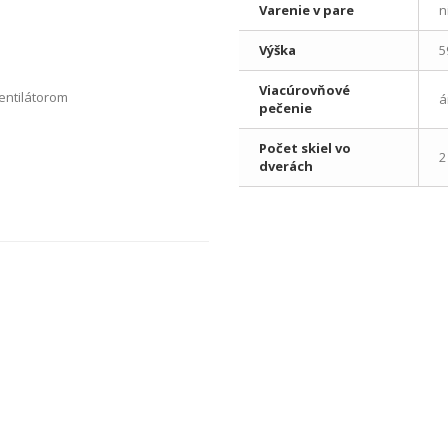
Varenie v pare
n
Výška
5
Viacúrovňové
entilátorom
á
pečenie
Počet skiel vo
2
dverách