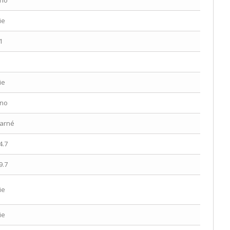
no
ie
1
ie
no
arné
4.7
9.7
ie
ie