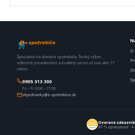
N
O 
Špecialisti na domáce spotrebiče. Široký výber,
Pr
odborné poradenstvo a kvalitný servis už viac ako 17
rokov.
Do
Sp
0905 313 300
Po – Pi: 9:00 – 17:00
objednavky@e-spotrebice.sk
Overené zákazní
97 % spokojnosť · 4