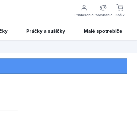
Prihlásenie
Porovnanie
Košík
čky
Práčky a sušičky
Malé spotrebiče