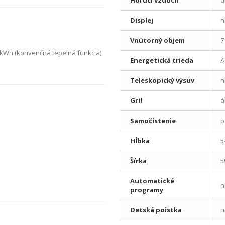
Horúci vzduch
á
Displej
n
Vnútorný objem
7
 kWh (konvenčná tepelná funkcia)
Energetická trieda
A
Teleskopický výsuv
n
Gril
á
Samočistenie
p
Hĺbka
5
Šírka
5
Automatické
n
programy
Detská poistka
n