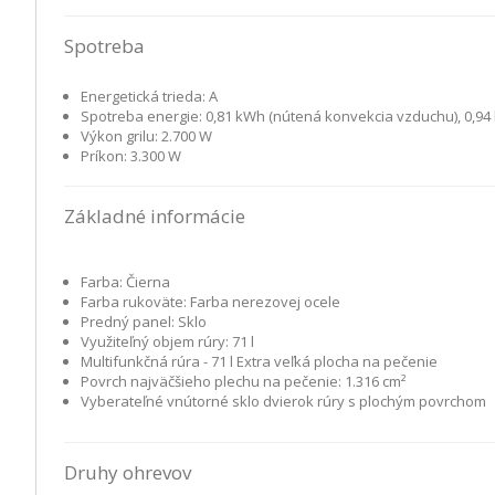
Spotreba
Energetická trieda: A
Spotreba energie: 0,81 kWh (nútená konvekcia vzduchu), 0,94
Výkon grilu: 2.700 W
Príkon: 3.300 W
Základné informácie
Farba: Čierna
Farba rukoväte: Farba nerezovej ocele
Predný panel: Sklo
Využiteľný objem rúry: 71 l
Multifunkčná rúra - 71 l Extra veľká plocha na pečenie
Povrch najväčšieho plechu na pečenie: 1.316 cm²
Vyberateľné vnútorné sklo dvierok rúry s plochým povrchom
Druhy ohrevov