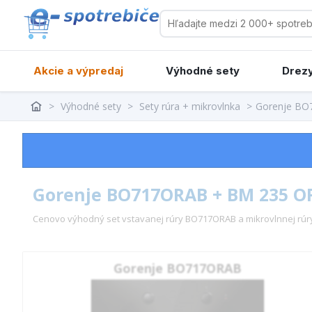
Akcie a výpredaj
Výhodné sety
Drezy
>
Výhodné sety
>
Sety rúra + mikrovlnka
>
Gorenje BO
Gorenje BO717ORAB + BM 235 O
Cenovo výhodný set vstavanej rúry BO717ORAB a mikrovlnnej rú
Gorenje BO717ORAB