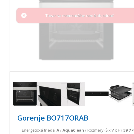
Tovar sa momentálne nedá objednať.
Gorenje BO717ORAB
Energetická trieda:
A
/
AquaClean
/ Rozmery (Š x V x H):
59,7 ×