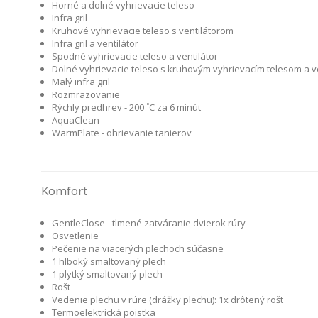
Horné a dolné vyhrievacie teleso
Infra gril
Kruhové vyhrievacie teleso s ventilátorom
Infra gril a ventilátor
Spodné vyhrievacie teleso a ventilátor
Dolné vyhrievacie teleso s kruhovým vyhrievacím telesom a v
Malý infra gril
Rozmrazovanie
Rýchly predhrev - 200 ˚C za 6 minút
AquaClean
WarmPlate - ohrievanie tanierov
Komfort
GentleClose - tlmené zatváranie dvierok rúry
Osvetlenie
Pečenie na viacerých plechoch súčasne
1 hlboký smaltovaný plech
1 plytký smaltovaný plech
Rošt
Vedenie plechu v rúre (drážky plechu): 1x drôtený rošt
Termoelektrická poistka