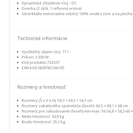
Dynamické chladenie rúry - DC
Dvierka (2 sklá, 1 reflexná vrstva)
SilverMatte mimoriadne odolný 100% smalt v rúre a na plech
Technické informácie
Využiteľný objem rúry: 71 l
Príkon: 3.300 W
Kód produktu:732507
EAN kód:3838782166105
Rozmery a hmotnosť
Rozmery (Š x V x H): 59,7 × 59,5 × 54,7 cm
Rozmery zabaleného spotrebiča (šxvxh): 63,5 × 69,1 × 68 cm
Rozmery pre zabudovanie (šxvxh) min-max: 56-56,8 × 58,3-60 ×
Netto hmotnosť: 30,9 kg
Brutto hmotnosť: 35,2 kg