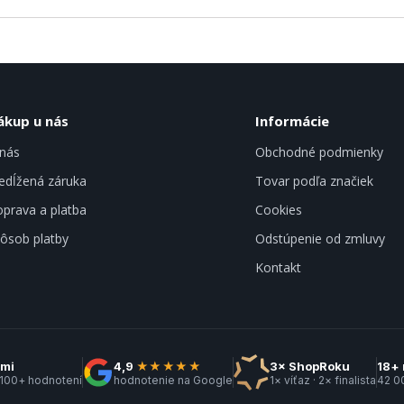
ákup u nás
Informácie
nás
Obchodné podmienky
edĺžená záruka
Tovar podľa značiek
prava a platba
Cookies
ôsob platby
Odstúpenie od zmluvy
Kontakt
kmi
4,9
★★★★★
3× ShopRoku
18+ 
 100+ hodnotení
hodnotenie na Google
1× víťaz · 2× finalista
42 0