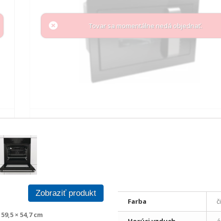
Tovar sa momentálne nedá objednať.
Zobraziť produkt
Farba
č
 59,5 × 54,7 cm