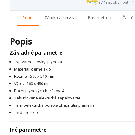
97 % spokojnosť · 4
Popis
Záruka a servis
Parametre
Časté 
Popis
Základné parametre
Typ varnej dosky: plynová
Materiál: čierne sklo
Rozmer: 590 x 510 mm
Výrez: 560 x 480 mm
Počet plynových horákov: 4
Zabudované elektrické zapaľovanie
Termoelektrická poistka zhasnutia plameňa
Tvrdené sklo
Iné parametre