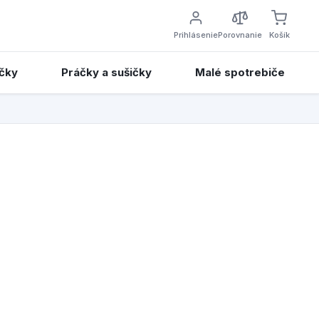
Prihlásenie
Porovnanie
Košík
čky
Práčky a sušičky
Malé spotrebiče