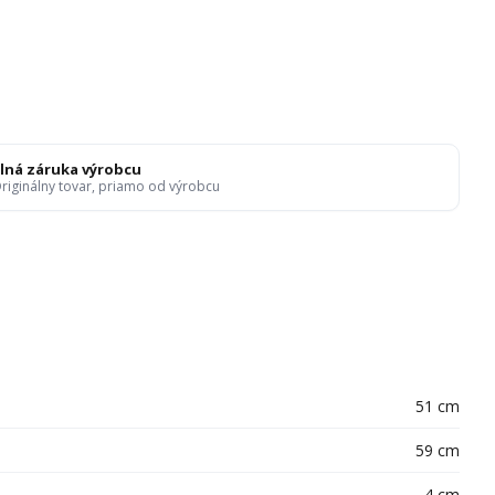
lná záruka výrobcu
riginálny tovar, priamo od výrobcu
51 cm
59 cm
4 cm