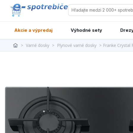
Akcie a výpredaj
Výhodné sety
Drezy
>
Varné dosky
>
Plynové varné dosky
>
Franke Crystal