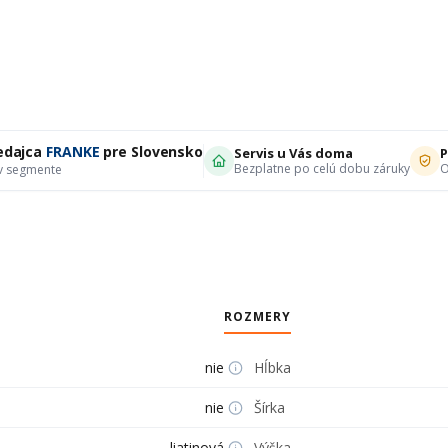
edajca
FRANKE
pre Slovensko
Servis u Vás doma
P
Bezplatne po celú dobu záruky
O
 v segmente
ROZMERY
nie
Hĺbka
nie
Šírka
liatinová
Výška