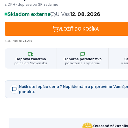
s DPH · doprava po SR zadarmo
Skladom externe
U Vás
12. 08. 2026
VLOŽIŤ DO KOŠÍKA
KÓD:
106.0374.280
Doprava zadarmo
Odborné poradenstvo
Se
po celom Slovensku
pomôžeme s výberom
v zá
Našli ste lepšiu cenu ? Napíšte nám a pripravíme Vám šp
ponuku.
Overené zákazník