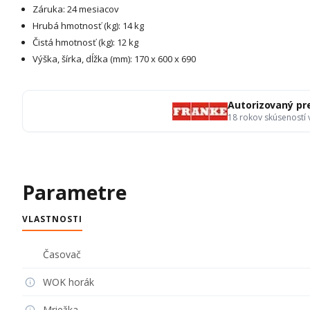
Záruka: 24 mesiacov
Hrubá hmotnosť (kg): 14 kg
Čistá hmotnosť (kg): 12 kg
Výška, šírka, dĺžka (mm): 170 x 600 x 690
Autorizovaný pr
18 rokov skúseností
Parametre
VLASTNOSTI
Časovač
WOK horák
Mriežka