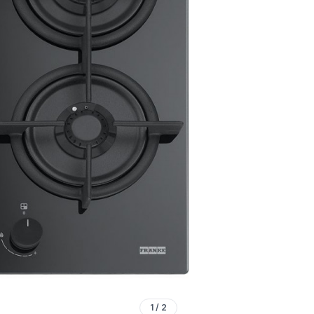
1
/
2