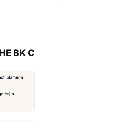
 HE BK C
nutí plameňa
 jedným