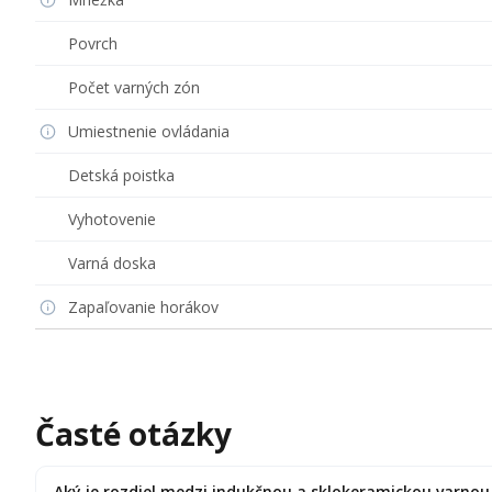
Povrch
Počet varných zón
Umiestnenie ovládania
Detská poistka
Vyhotovenie
Varná doska
Zapaľovanie horákov
Časté otázky
Aký je rozdiel medzi indukčnou a sklokeramickou varno