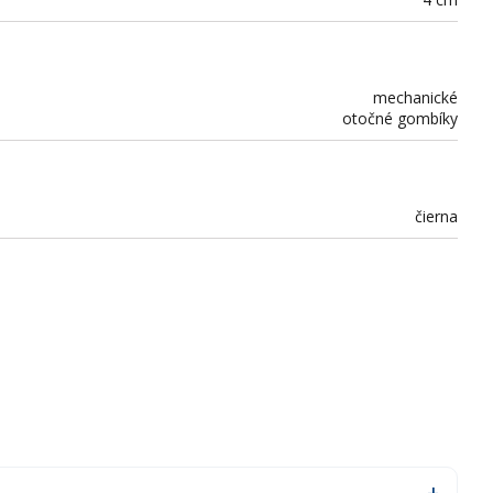
mechanické
otočné gombíky
čierna