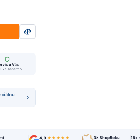
rvis u Vás
ruke zadarmo
eciálnu
★★★★★
mi
3× ShopRoku
18+ 
4,9