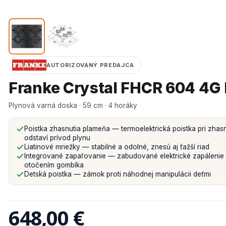
AUTORIZOVANÝ PREDAJCA
Franke Crystal FHCR 604 4G
Plynová varná doska · 59 cm · 4 horáky
Poistka zhasnutia plameňa — termoelektrická poistka pri zhas
odstaví prívod plynu
Liatinové mriežky — stabilné a odolné, znesú aj ťažší riad
Integrované zapaľovanie — zabudované elektrické zapálenie
otočením gombíka
Detská poistka — zámok proti náhodnej manipulácii deťmi
648,00 €