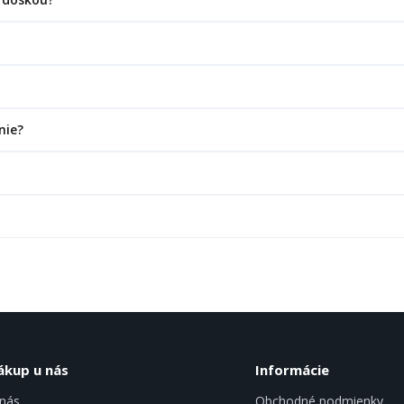
nie?
ákup u nás
Informácie
nás
Obchodné podmienky