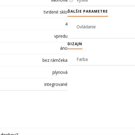
ĎALŠIE PARAMETRE
tvrdené sklo
4
Ovládanie
vpredu
DIZAJN
áno
Farba
bez rámčeka
plynová
integrované
u doskou?