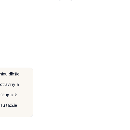
ninu dlhšie
otraviny a
stup aj k
sú ťažšie