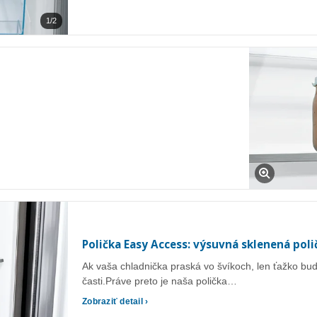
1/2
Polička Easy Access: výsuvná sklenená poli
Ak vaša chladnička praská vo švíkoch, len ťažko bude
časti.Práve preto je naša polička…
Zobraziť detail ›