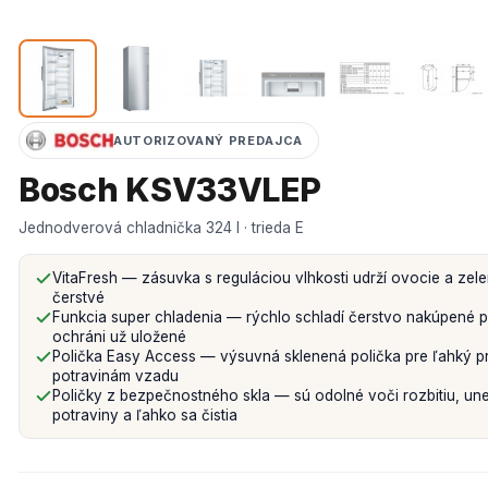
AUTORIZOVANÝ PREDAJCA
Bosch KSV33VLEP
Jednodverová chladnička 324 l · trieda E
VitaFresh — zásuvka s reguláciou vlhkosti udrží ovocie a zele
čerstvé
Funkcia super chladenia — rýchlo schladí čerstvo nakúpené p
ochráni už uložené
Polička Easy Access — výsuvná sklenená polička pre ľahký prí
potravinám vzadu
Poličky z bezpečnostného skla — sú odolné voči rozbitiu, une
potraviny a ľahko sa čistia