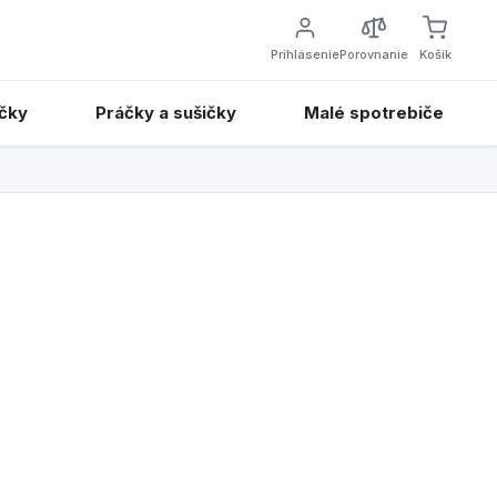
Prihlásenie
Porovnanie
Košík
čky
Práčky a sušičky
Malé spotrebiče