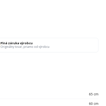
Plná záruka výrobcu
Originálny tovar, priamo od výrobcu
65 cm
60 cm