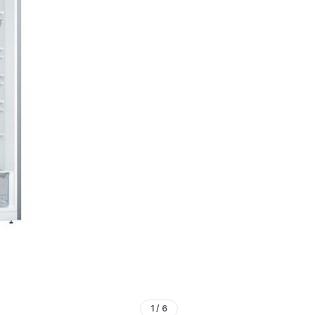
1
/
6