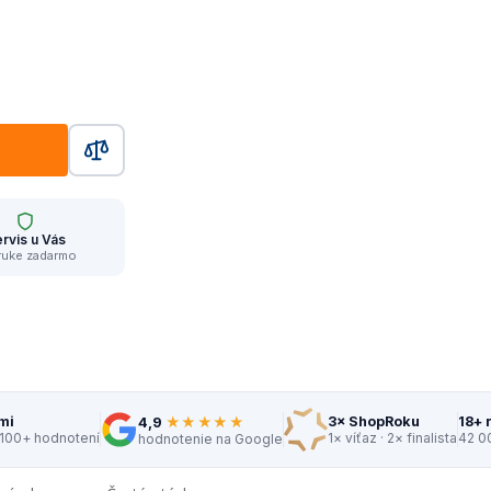
rvis u Vás
ruke zadarmo
★★★★★
mi
3× ShopRoku
18+ 
4,9
 100+ hodnotení
1× víťaz · 2× finalista
42 0
hodnotenie na Google