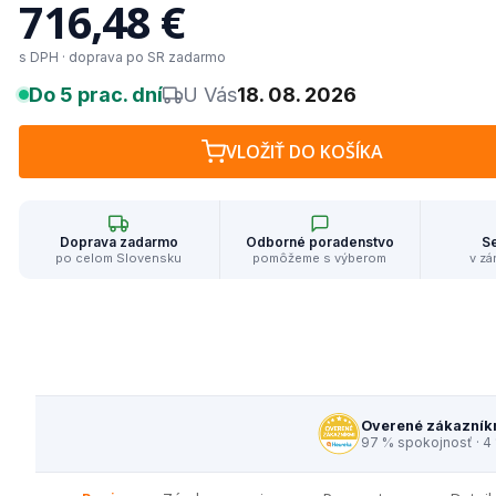
716,48 €
s DPH · doprava po SR zadarmo
Do 5 prac. dní
U Vás
18. 08. 2026
VLOŽIŤ DO KOŠÍKA
Doprava zadarmo
Odborné poradenstvo
Se
po celom Slovensku
pomôžeme s výberom
v zá
Overené zákazník
97 % spokojnosť · 4