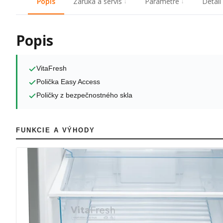
Popis
Záruka a servis
Parametre
Detail
Popis
VitaFresh
Polička Easy Access
Poličky z bezpečnostného skla
FUNKCIE A VÝHODY