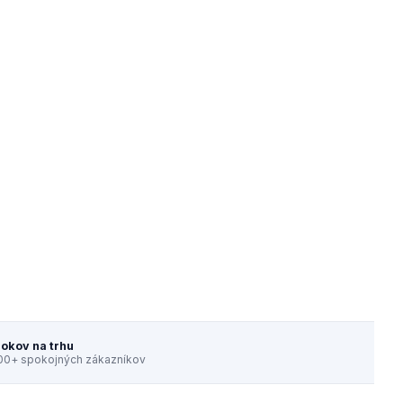
rokov na trhu
00+ spokojných zákazníkov