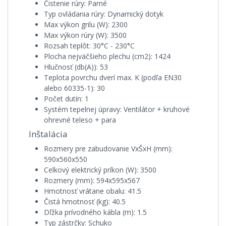
Čistenie rúry:
Parné
Typ ovládania rúry:
Dynamický dotyk
Max výkon grilu (W):
2300
Max výkon rúry (W):
3500
Rozsah teplôt:
30°C - 230°C
Plocha nejväčšieho plechu (cm2):
1424
Hlučnosť (db(A)):
53
Teplota povrchu dverí max. K (podľa EN30
alebo 60335-1):
30
Počet dutín:
1
Systém tepelnej úpravy:
Ventilátor + kruhové
ohrevné teleso + para
Inštalácia
Rozmery pre zabudovanie VxŠxH (mm):
590x560x550
Celkový elektrický príkon (W):
3500
Rozmery (mm):
594x595x567
Hmotnosť vrátane obalu:
41.5
Čistá hmotnosť (kg):
40.5
Dľžka prívodného kábla (m):
1.5
Typ zástrčky:
Schuko