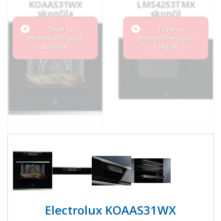
KOAAS31WX
LMS4253TMX
skončila
skončil
Tovar sa
Tovar sa
momentálne nedá
momentálne nedá
objednať.
objednať.
Electrolux KOAAS31WX