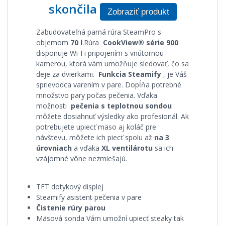
skončila
Zobraziť produkt
Zabudovateľná parná rúra SteamPro s
objemom
70 l
.Rúra
CookView® série 900
disponuje Wi-Fi pripojením s vnútornou
kamerou, ktorá vám umožňuje sledovať, čo sa
deje za dvierkami.
Funkcia Steamify
, je Váš
sprievodca varením v pare. Dopĺňa potrebné
množstvo pary počas pečenia. Vďaka
možnosti
pečenia s teplotnou sondou
môžete dosiahnuť výsledky ako profesionál. Ak
potrebujete upiecť mäso aj koláč pre
návštevu, môžete ich piecť spolu až
na 3
úrovniach
a vďaka
XL ventilárotu
sa ich
vzájomné vône nezmiešajú.
TFT dotykový displej
Steamify asistent pečenia v pare
Čistenie rúry parou
Mäsová sonda Vám umožní upiecť steaky tak