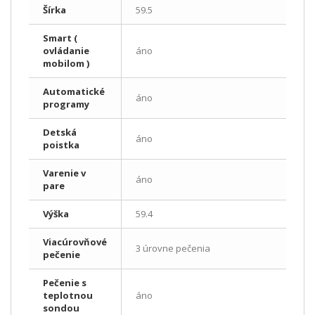
Šírka
59.5
Smart (
ovládanie
áno
mobilom )
Automatické
áno
programy
Detská
áno
poistka
Varenie v
áno
pare
Výška
59.4
Viacúrovňové
3 úrovne pečenia
pečenie
Pečenie s
teplotnou
áno
sondou