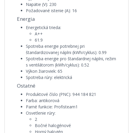
Napätie (V):
230
Požadované istenie (A):
16
Energia
Energetická trieda:
A++
61.9
Spotreba energie potrebnej pri
štandardizovanej náplni (kWh/cyklus):
0.99
Spotreba energie pro štandardnej náplni, režim
s ventilátorom (kWh/cyklus):
0.52
Výkon žiaroviek:
65
Spotreba rúry:
elektrická
Ostatné
Produktové číslo (PNC):
944 184 821
Farba:
antikorová
Parné funkcie:
Profisteam1
Osvetlenie rúry:
2
Bočné halogénové
Horný halogén