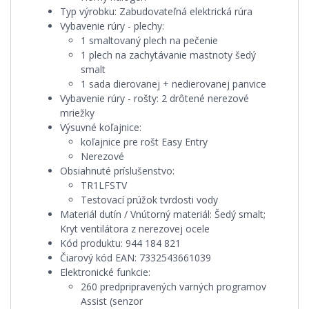
Typ výrobku:
Zabudovateľná elektrická rúra
Vybavenie rúry - plechy:
1 smaltovaný plech na pečenie
1 plech na zachytávanie mastnoty šedý
smalt
1 sada dierovanej + nedierovanej panvice
Vybavenie rúry - rošty:
2 drôtené nerezové
mriežky
Výsuvné koľajnice:
koľajnice pre rošt Easy Entry
Nerezové
Obsiahnuté príslušenstvo:
TR1LFSTV
Testovací prúžok tvrdosti vody
Materiál dutín / Vnútorný materiál:
Šedý smalt;
Kryt ventilátora z nerezovej ocele
Kód produktu:
944 184 821
Čiarový kód EAN:
7332543661039
Elektronické funkcie:
260 predpripravených varných programov
Assist (senzor