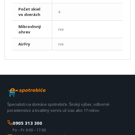
Počet skiel
4
vo dverách
Mikrovlnný
nie
ohrev
AirFry
nie
Špecialisti na domáce spotrebiče. Široký výber, odborné
poradenstvo a kvalitný servis už viac ako 17 rokov.
0905 313 300
Po – Pi: 9:00 – 17:00