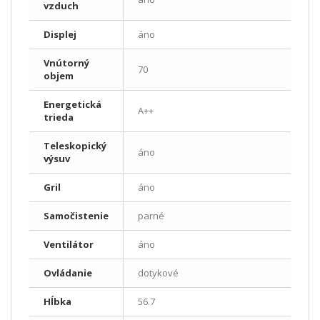
vzduch
Displej
áno
Vnútorný
70
objem
Energetická
A++
trieda
Teleskopický
áno
výsuv
Gril
áno
Samočistenie
parné
Ventilátor
áno
Ovládanie
dotykové
Hĺbka
56.7