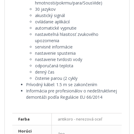
hmotnosti/pokrmu/para/SousVide)
30 jazykov
akustický signál
ovládanie aplikácií
automatické vypnutie
nastaviteľná hlasitosť zvukového
upozornenia
servisné informácie
nastavenie spustenia
nastavenie tvrdosti vody
odporučaná teplota
denný čas
čistenie parou (2 cykly
Prívodný kábel:
1.5 m se zakončením
Informácia pre profesionálov o nedeštruktívnej
demontáži podľa Regulácie EU 66/2014
Farba
antikoro - nerezová oceľ
Horúci
áno