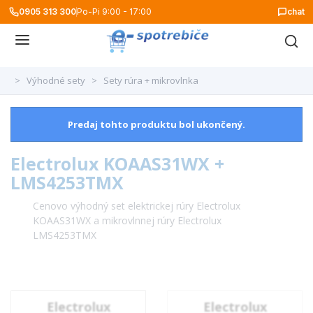
0905 313 300
Po-Pi 9:00 - 17:00
chat
>
Výhodné sety
>
Sety rúra + mikrovlnka
Predaj tohto produktu bol ukončený.
Electrolux KOAAS31WX +
LMS4253TMX
Cenovo výhodný set elektrickej rúry Electrolux
KOAAS31WX a mikrovlnnej rúry Electrolux
LMS4253TMX
Electrolux
Electrolux