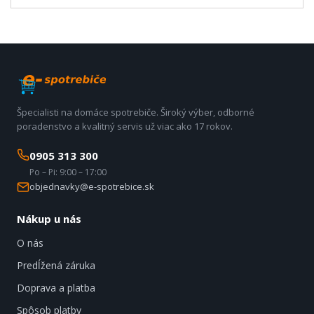
Špecialisti na domáce spotrebiče. Široký výber, odborné
poradenstvo a kvalitný servis už viac ako 17 rokov.
0905 313 300
Po – Pi: 9:00 – 17:00
objednavky@e-spotrebice.sk
Nákup u nás
O nás
Predĺžená záruka
Doprava a platba
Spôsob platby