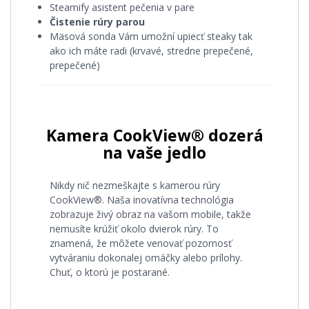
Steamify asistent pečenia v pare
Čistenie rúry parou
Mäsová sonda Vám umožní upiecť steaky tak
ako ich máte radi (krvavé, stredne prepečené,
prepečené)
Kamera CookView® dozerá
na vaše jedlo
Nikdy nič nezmeškajte s kamerou rúry
CookView®. Naša inovatívna technológia
zobrazuje živý obraz na vašom mobile, takže
nemusíte krúžiť okolo dvierok rúry. To
znamená, že môžete venovať pozornosť
vytváraniu dokonalej omáčky alebo prílohy.
Chuť, o ktorú je postarané.