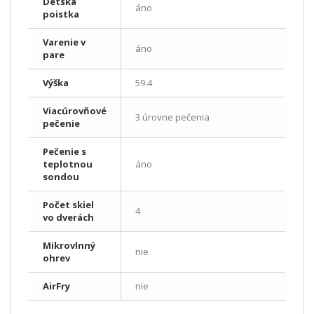
Detská
áno
poistka
Varenie v
áno
pare
Výška
59.4
Viacúrovňové
3 úrovne pečenia
pečenie
Pečenie s
teplotnou
áno
sondou
Počet skiel
4
vo dverách
Mikrovlnný
nie
ohrev
AirFry
nie