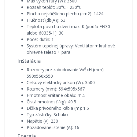
Max výkon rúry (W):
3500
Rozsah teplôt:
30°C - 230°C
Plocha nejväčšieho plechu (cm2):
1424
Hlučnosť (db(A)):
53
Teplota povrchu dverí max. K (podľa EN30
alebo 60335-1):
30
Počet dutín:
1
Systém tepelnej úpravy:
Ventilátor + kruhové
ohrevné teleso + para
Inštalácia
Rozmery pre zabudovanie VxŠxH (mm):
590x560x550
Celkový elektrický príkon (W):
3500
Rozmery (mm):
594x595x567
Hmotnosť vrátane obalu:
41.5
Čistá hmotnosť (kg):
40.5
Dľžka prívodného kábla (m):
1.5
Typ zástrčky:
Schuko
Napätie (V):
230
Požadované istenie (A):
16
Energia