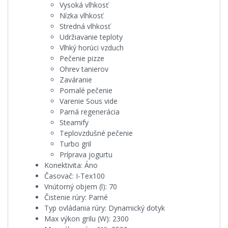
Vysoká vlhkosť
Nízka vlhkosť
Stredná vlhkosť
Udržiavanie teploty
Vlhký horúci vzduch
Pečenie pizze
Ohrev tanierov
Zaváranie
Pomalé pečenie
Varenie Sous vide
Parná regenerácia
Steamify
Teplovzdušné pečenie
Turbo gril
Príprava jogurtu
Konektivita:
Áno
Časovač:
I-Tex100
Vnútorný objem (l):
70
Čistenie rúry:
Parné
Typ ovládania rúry:
Dynamický dotyk
Max výkon grilu (W):
2300