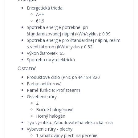
Energetická trieda:
A++
61.9
Spotreba energie potrebnej pri
štandardizovanej náplni (kWh/cyklus):
0.99
Spotreba energie pro štandardnej náplni, režim
s ventilátorom (kWh/cyklus):
0.52
Výkon žiaroviek:
65
Spotreba rúry:
elektrická
Ostatné
Produktové číslo (PNC):
944 184 820
Farba:
antikorová
Parné funkcie:
Profisteam1
Osvetlenie rúry:
2
Bočné halogénové
Horný halogén
Typ výrobku:
Zabudovateľná elektrická rúra
Vybavenie rúry - plechy:
1 smaltovaný plech na pečenie