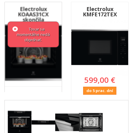
Electrolux
Electrolux
KOAAS31CX
KMFE172TEX
skončila
Tovar sa
momentálne nedá
objednať.
599,00 €
do 5 prac. dní