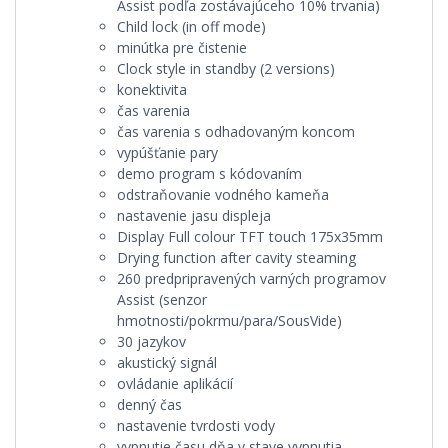
Assist podľa zostávajúceho 10% trvania)
Child lock (in off mode)
minútka pre čistenie
Clock style in standby (2 versions)
konektivita
čas varenia
čas varenia s odhadovaným koncom
vypúšťanie pary
demo program s kódovaním
odstraňovanie vodného kameňa
nastavenie jasu displeja
Display Full colour TFT touch 175x35mm
Drying function after cavity steaming
260 predpripravených varných programov
Assist (senzor
hmotnosti/pokrmu/para/SousVide)
30 jazykov
akustický signál
ovládanie aplikácií
denný čas
nastavenie tvrdosti vody
vypnutie času dňa v stave vypnutia