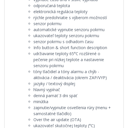
odporučaná teplota
elektronická regulácia teploty
rýchle predohriatie s výberom možností
senzor pokrmu
automatické vypnutie senzoru pokrmu
ukazovateľ teploty senzoru pokrmu
senzor pokrmu s odhadom času
Info button & short function description
udržiavanie teploty 65°C rozšírené o
pečenie pri nízkej teplote a nastavenie
senzoru pokrmu
tóny tlačidiel a tóny alarmu a chýb -
aktivácia / deaktivácia (okrem ZAP/VYP)
jazyky / textový displej
hlavný vypínač
denná pamäť 3 dni späť
minútka
zapnutie/vypnutie osvetlenia rúry (menu +
samostatné tlačidlo)
Over the air update (OTA)
ukazovateľ skutočnej teploty (°C)