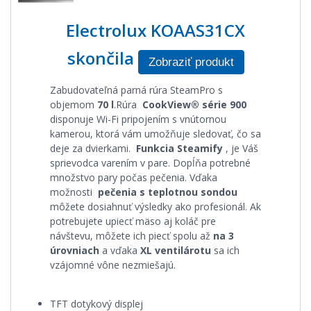
Electrolux KOAAS31CX
skončila
Zobraziť produkt
Zabudovateľná parná rúra SteamPro s
objemom
70 l
.Rúra
CookView® série 900
disponuje Wi-Fi pripojením s vnútornou
kamerou, ktorá vám umožňuje sledovať, čo sa
deje za dvierkami.
Funkcia Steamify
, je Váš
sprievodca varením v pare. Dopĺňa potrebné
množstvo pary počas pečenia. Vďaka
možnosti
pečenia s teplotnou sondou
môžete dosiahnuť výsledky ako profesionál. Ak
potrebujete upiecť mäso aj koláč pre
návštevu, môžete ich piecť spolu až
na 3
úrovniach
a vďaka
XL ventilárotu
sa ich
vzájomné vône nezmiešajú.
TFT dotykový displej