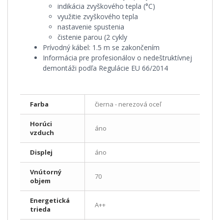
indikácia zvyškového tepla (°C)
využitie zvyškového tepla
nastavenie spustenia
čistenie parou (2 cykly
Prívodný kábel:
1.5 m se zakončením
Informácia pre profesionálov o nedeštruktívnej
demontáži podľa Regulácie EU 66/2014
Farba
čierna - nerezová oceľ
Horúci
áno
vzduch
Displej
áno
Vnútorný
70
objem
Energetická
A++
trieda