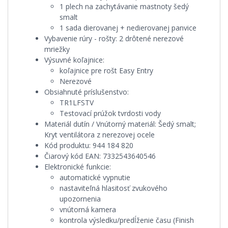
1 plech na zachytávanie mastnoty šedý
smalt
1 sada dierovanej + nedierovanej panvice
Vybavenie rúry - rošty:
2 drôtené nerezové
mriežky
Výsuvné koľajnice:
koľajnice pre rošt Easy Entry
Nerezové
Obsiahnuté príslušenstvo:
TR1LFSTV
Testovací prúžok tvrdosti vody
Materiál dutín / Vnútorný materiál:
Šedý smalt;
Kryt ventilátora z nerezovej ocele
Kód produktu:
944 184 820
Čiarový kód EAN:
7332543640546
Elektronické funkcie:
automatické vypnutie
nastaviteľná hlasitosť zvukového
upozornenia
vnútorná kamera
kontrola výsledku/predĺženie času (Finish