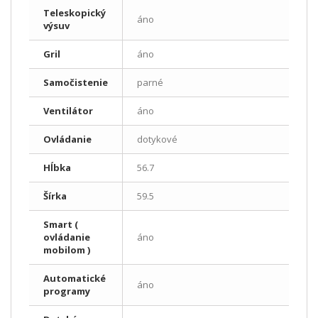
Teleskopický
áno
výsuv
Gril
áno
Samočistenie
parné
Ventilátor
áno
Ovládanie
dotykové
Hĺbka
56.7
Šírka
59.5
Smart (
ovládanie
áno
mobilom )
Automatické
áno
programy