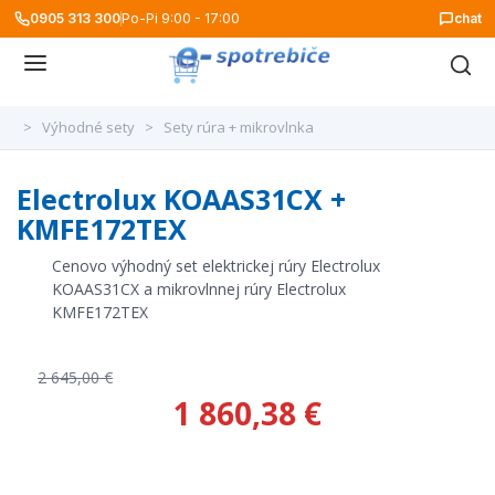
0905 313 300
Po-Pi 9:00 - 17:00
chat
>
Výhodné sety
>
Sety rúra + mikrovlnka
Electrolux KOAAS31CX +
KMFE172TEX
Cenovo výhodný set elektrickej rúry Electrolux
KOAAS31CX a mikrovlnnej rúry Electrolux
KMFE172TEX
2 645,00 €
1 860,38 €