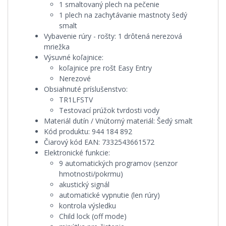
1 smaltovaný plech na pečenie
1 plech na zachytávanie mastnoty šedý
smalt
Vybavenie rúry - rošty:
1 drôtená nerezová
mriežka
Výsuvné koľajnice:
koľajnice pre rošt Easy Entry
Nerezové
Obsiahnuté príslušenstvo:
TR1LFSTV
Testovací prúžok tvrdosti vody
Materiál dutín / Vnútorný materiál:
Šedý smalt
Kód produktu:
944 184 892
Čiarový kód EAN:
7332543661572
Elektronické funkcie:
9 automatických programov (senzor
hmotnosti/pokrmu)
akustický signál
automatické vypnutie (len rúry)
kontrola výsledku
Child lock (off mode)