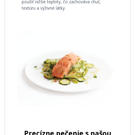
použiť nižšie teploty, čo zachováva chuť,
textúru a výživné látky.
Precízne pečenie s našou