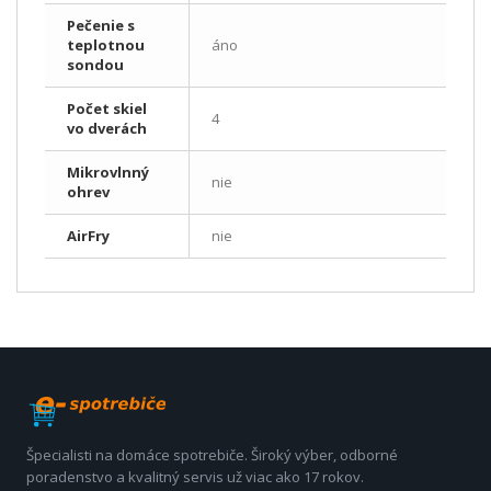
Pečenie s
teplotnou
áno
sondou
Počet skiel
4
vo dverách
Mikrovlnný
nie
ohrev
AirFry
nie
Špecialisti na domáce spotrebiče. Široký výber, odborné
poradenstvo a kvalitný servis už viac ako 17 rokov.