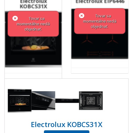
Electrolux
Electrolux EIP6446
KOBCS31X
Tovar sa
Tovar sa
momentálne nedá
momentálne nedá
objednať.
objednať.
Electrolux KOBCS31X