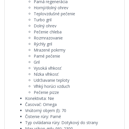
Parná regenerácia
Horný/dolný ohrev
Teplovzdušné pečenie
Turbo gril
Dolný ohrev
Pečenie chleba
Rozmrazovanie
Rýchly gril
Mrazené pokrmy
Parné pečenie
Gril
Vysoká vlhkosť
Nízka vlhkosť
Udržiavanie teploty
Vlhký horúci vzduch
Pečenie pizze
Konektivita:
Nie
Časovač:
Omega
Vnútorný objem (l):
70
Čistenie rúry:
Parné
Typ ovládania rúry:
Dotykový do strany
Max výkon grilu (W):
2300