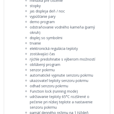
minútka pre čistenie
stopky
jas displeja deň / noc
vypúšťanie pary
demo program
odstraňovanie vodného kameňa (parný
okruh)
displej so symbolmi
trvanie
elektronická regulácia teploty
zostávajúci čas
rýchle predohriatie s výberom možností
obľúbený program
senzor pokrmu
automatické vypnutie senzoru pokrmu
ukazovateľ teploty senzoru pokrmu
odhad senzoru pokrmu
Function lock (running mode)
udržiavanie teploty 65°C rozšírené o
pečenie pri nízkej teplote a nastavenie
senzoru pokrmu
pamäť denného režimu na 1 týždeň