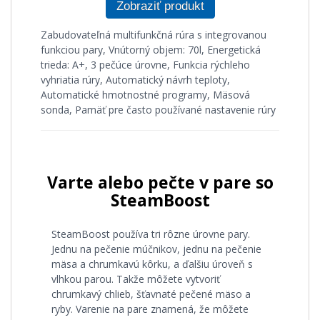
Zobraziť produkt
Zabudovateľná multifunkčná rúra s integrovanou
funkciou pary, Vnútorný objem: 70l, Energetická
trieda: A+, 3 pečúce úrovne, Funkcia rýchleho
vyhriatia rúry, Automatický návrh teploty,
Automatické hmotnostné programy, Mäsová
sonda, Pamäť pre často používané nastavenie rúry
Varte alebo pečte v pare so
SteamBoost
SteamBoost používa tri rôzne úrovne pary.
Jednu na pečenie múčnikov, jednu na pečenie
mäsa a chrumkavú kôrku, a ďalšiu úroveň s
vlhkou parou. Takže môžete vytvoriť
chrumkavý chlieb, šťavnaté pečené mäso a
ryby. Varenie na pare znamená, že môžete