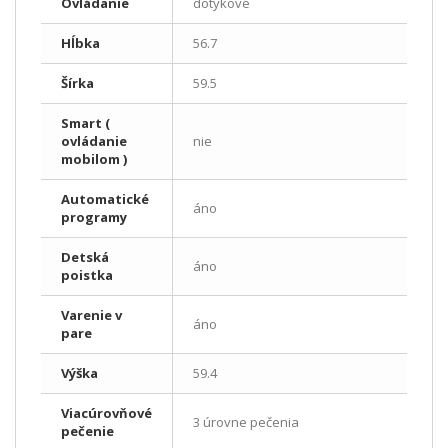
Ovládanie
dotykové
Hĺbka
56.7
Šírka
59.5
Smart (
ovládanie
nie
mobilom )
Automatické
áno
programy
Detská
áno
poistka
Varenie v
áno
pare
Výška
59.4
Viacúrovňové
3 úrovne pečenia
pečenie