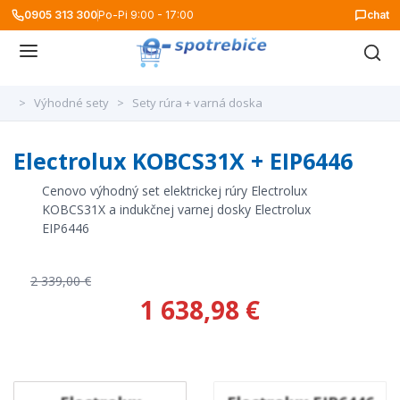
0905 313 300
Po-Pi 9:00 - 17:00
chat
>
Výhodné sety
>
Sety rúra + varná doska
Electrolux KOBCS31X + EIP6446
Cenovo výhodný set elektrickej rúry Electrolux
KOBCS31X a indukčnej varnej dosky Electrolux
EIP6446
2 339,00 €
1 638,98 €