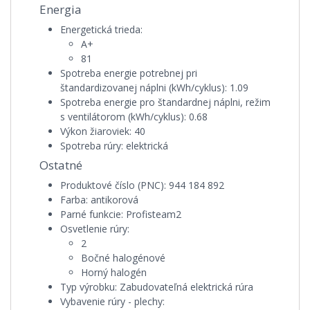
Energia
Energetická trieda:
A+
81
Spotreba energie potrebnej pri
štandardizovanej náplni (kWh/cyklus):
1.09
Spotreba energie pro štandardnej náplni, režim
s ventilátorom (kWh/cyklus):
0.68
Výkon žiaroviek:
40
Spotreba rúry:
elektrická
Ostatné
Produktové číslo (PNC):
944 184 892
Farba:
antikorová
Parné funkcie:
Profisteam2
Osvetlenie rúry:
2
Bočné halogénové
Horný halogén
Typ výrobku:
Zabudovateľná elektrická rúra
Vybavenie rúry - plechy: