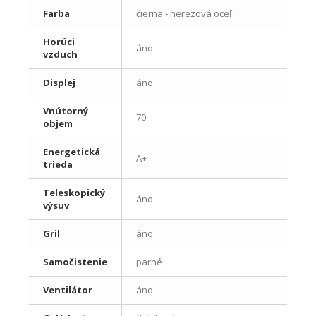
Farba
čierna - nerezová oceľ
Horúci
áno
vzduch
Displej
áno
Vnútorný
70
objem
Energetická
A+
trieda
Teleskopický
áno
výsuv
Gril
áno
Samočistenie
parné
Ventilátor
áno