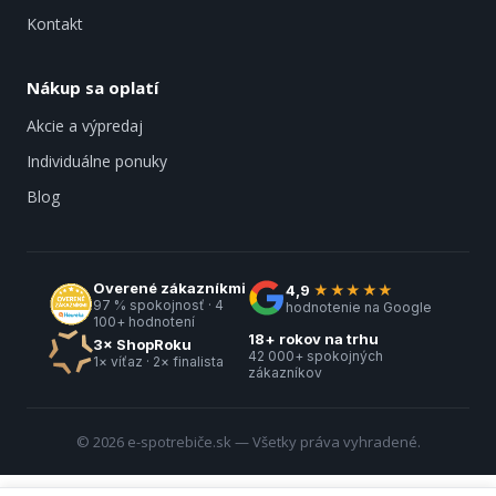
Kontakt
Nákup sa oplatí
Akcie a výpredaj
Individuálne ponuky
Blog
Overené zákazníkmi
4,9
★★★★★
97 % spokojnosť · 4
hodnotenie na Google
100+ hodnotení
18+ rokov na trhu
3× ShopRoku
42 000+ spokojných
1× víťaz · 2× finalista
zákazníkov
© 2026 e-spotrebiče.sk — Všetky práva vyhradené.