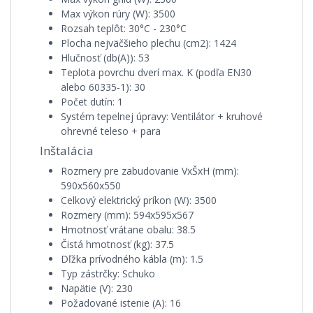
Max výkon rúry (W):
3500
Rozsah teplôt:
30°C - 230°C
Plocha nejväčšieho plechu (cm2):
1424
Hlučnosť (db(A)):
53
Teplota povrchu dverí max. K (podľa EN30
alebo 60335-1):
30
Počet dutín:
1
Systém tepelnej úpravy:
Ventilátor + kruhové
ohrevné teleso + para
Inštalácia
Rozmery pre zabudovanie VxŠxH (mm):
590x560x550
Celkový elektrický príkon (W):
3500
Rozmery (mm):
594x595x567
Hmotnosť vrátane obalu:
38.5
Čistá hmotnosť (kg):
37.5
Dľžka prívodného kábla (m):
1.5
Typ zástrčky:
Schuko
Napätie (V):
230
Požadované istenie (A):
16