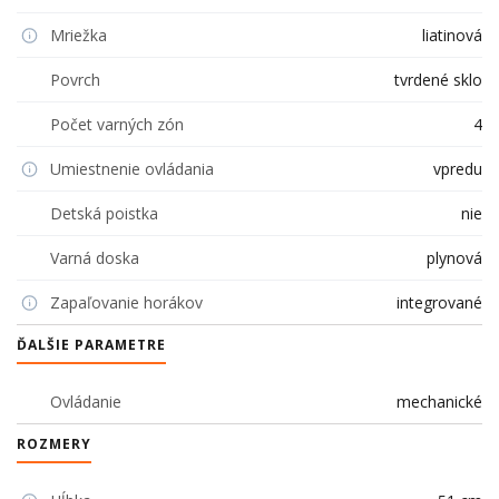
Mriežka
liatinová
Povrch
tvrdené sklo
Počet varných zón
4
Umiestnenie ovládania
vpredu
Detská poistka
nie
Varná doska
plynová
Zapaľovanie horákov
integrované
ĎALŠIE PARAMETRE
Ovládanie
mechanické
ROZMERY