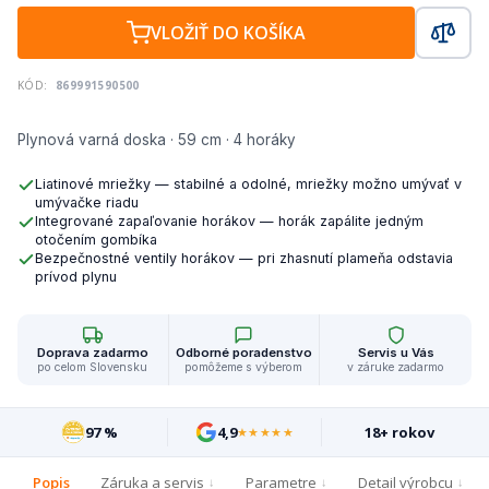
VLOŽIŤ DO KOŠÍKA
KÓD:
869991590500
Plynová varná doska · 59 cm · 4 horáky
Liatinové mriežky — stabilné a odolné, mriežky možno umývať v
umývačke riadu
Integrované zapaľovanie horákov — horák zapálite jedným
otočením gombíka
Bezpečnostné ventily horákov — pri zhasnutí plameňa odstavia
prívod plynu
Doprava zadarmo
Odborné poradenstvo
Servis u Vás
po celom Slovensku
pomôžeme s výberom
v záruke zadarmo
97 %
4,9
18+ rokov
★★★★★
Popis
Záruka a servis
Parametre
Detail výrobcu