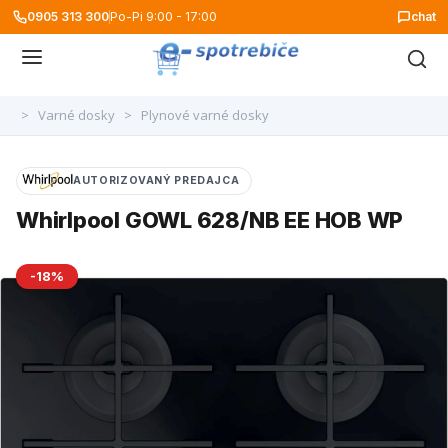
0905 313 300
Po-Pi 9:00 - 17:00
chat
>
Varné dosky
>
Plynové varné dosky
AUTORIZOVANÝ PREDAJCA
Whirlpool GOWL 628/NB EE HOB WP
-18%