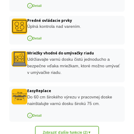
i
Detail
Predné ovládacie prvky
Úplná kontrola nad varením.
i
Detail
Mriežky vhodné do umývačky riadu
Udržiavajte varnú dosku čistú jednoducho a
bezpečne vďaka mriežkam, ktoré možno umývať
v umývačke riadu.
EasyReplace
Do 60 cm širokého výrezu v pracovnej doske
nainštalujte varnú dosku širokú 75 cm.
i
Detail
Zobraziť ďalšie funkcie (2)
▼