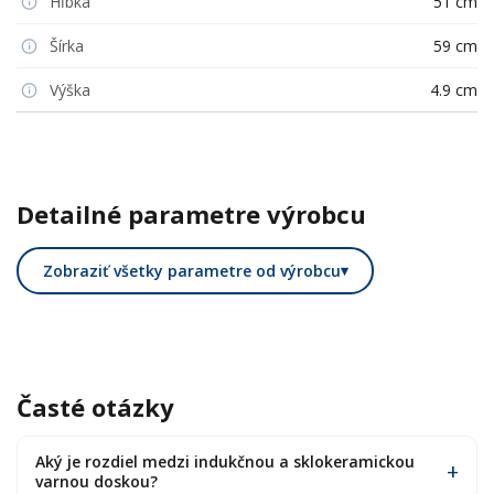
Hĺbka
51 cm
Šírka
59 cm
Výška
4.9 cm
Detailné parametre výrobcu
Zobraziť všetky parametre od výrobcu
▾
Časté otázky
Aký je rozdiel medzi indukčnou a sklokeramickou
varnou doskou?