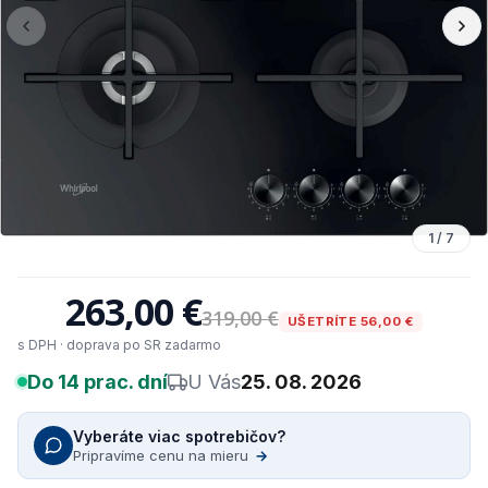
1
/
7
263,00 €
319,00 €
UŠETRÍTE 56,00 €
s DPH · doprava po SR zadarmo
Do 14 prac. dní
U Vás
25. 08. 2026
Vyberáte viac spotrebičov?
Pripravíme cenu na mieru
→