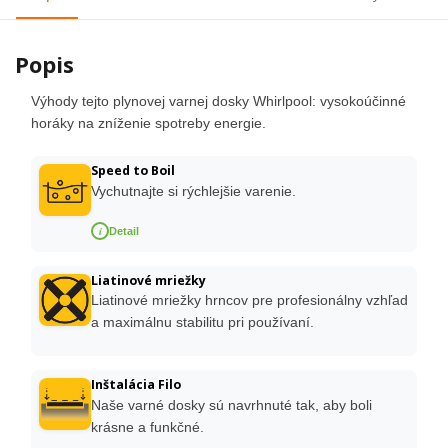
Popis
Výhody tejto plynovej varnej dosky Whirlpool: vysokoúčinné
horáky na zníženie spotreby energie.
Speed to Boil
Vychutnajte si rýchlejšie varenie.
i
Detail
Liatinové mriežky
Liatinové mriežky hrncov pre profesionálny vzhľad
a maximálnu stabilitu pri používaní.
Inštalácia Filo
Naše varné dosky sú navrhnuté tak, aby boli
krásne a funkčné.