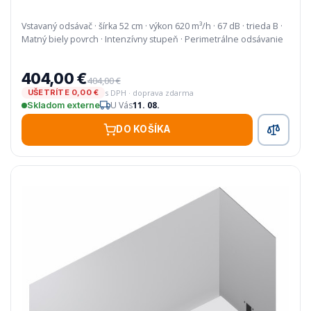
Vstavaný odsávač · šírka 52 cm · výkon 620 m³/h · 67 dB · trieda B ·
Matný biely povrch · Intenzívny stupeň · Perimetrálne odsávanie
404,00 €
404,00 €
s DPH · doprava zdarma
UŠETRÍTE 0,00 €
U Vás
11. 08.
Skladom externe
DO KOŠÍKA