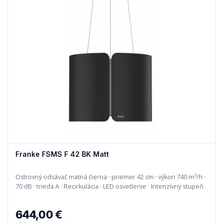
Franke FSMS F 42 BK Matt
Ostrovný odsávač matná čierna · priemer 42 cm · výkon 740 m³/h ·
70 dB · trieda A · Recirkulácia · LED osvetlenie · Intenzívny stupeň
644,00 €