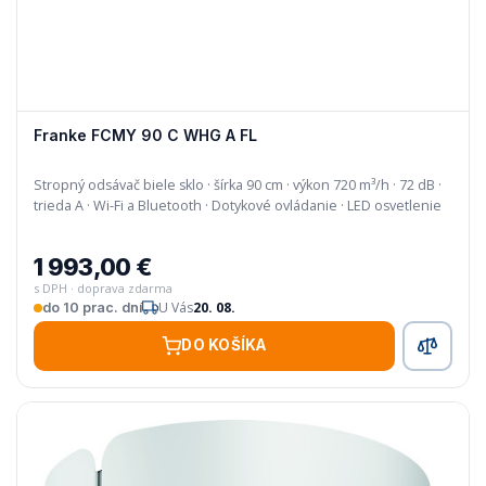
Franke FCMY 90 C WHG A FL
Stropný odsávač biele sklo · šírka 90 cm · výkon 720 m³/h · 72 dB ·
trieda A · Wi-Fi a Bluetooth · Dotykové ovládanie · LED osvetlenie
1 993,00 €
s DPH · doprava zdarma
U Vás
20. 08.
do 10 prac. dní
DO KOŠÍKA