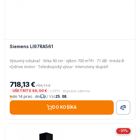
Siemens LI97RA561
Výsuvný odsávač · šírka 90 cm · výkon 700 m³/h · 71 dB · trieda B ·
iQdrive motor · Teleskopický výsuv · Intenzívny stupeň
718,13 €
784,13 €
s DPH · doprava zdarma
UŠETRÍTE 66,00 €
U Vás
25. 08.
do 14 prac. dní
DO KOŠÍKA
-31%