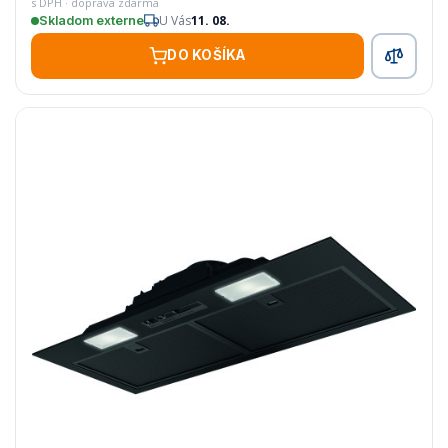
s DPH · doprava zdarma
U Vás
11. 08.
Skladom externe
DO KOŠÍKA