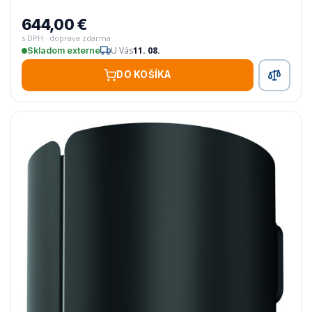
644,00 €
s DPH · doprava zdarma
U Vás
11. 08.
Skladom externe
DO KOŠÍKA