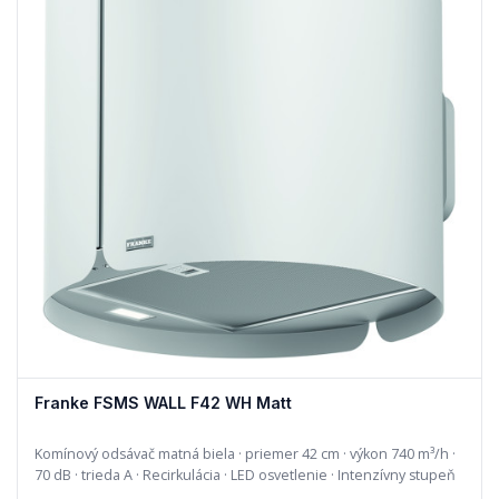
Franke FSMS WALL F42 WH Matt
Komínový odsávač matná biela · priemer 42 cm · výkon 740 m³/h ·
70 dB · trieda A · Recirkulácia · LED osvetlenie · Intenzívny stupeň