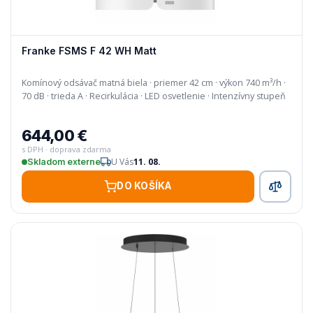
Franke FSMS F 42 WH Matt
Komínový odsávač matná biela · priemer 42 cm · výkon 740 m³/h ·
70 dB · trieda A · Recirkulácia · LED osvetlenie · Intenzívny stupeň
644,00 €
s DPH · doprava zdarma
U Vás
11. 08.
Skladom externe
DO KOŠÍKA