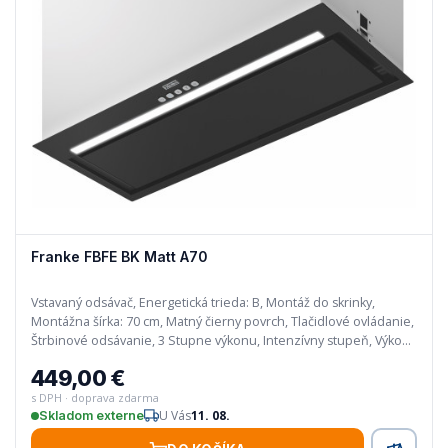
Franke FBFE BK Matt A70
Vstavaný odsávač, Energetická trieda: B, Montáž do skrinky,
Montážna šírka: 70 cm, Matný čierny povrch, Tlačidlové ovládanie,
Štrbinové odsávanie, 3 Stupne výkonu, Intenzívny stupeň, Výkon
Min./Max.…
449,00 €
s DPH · doprava zdarma
U Vás
11. 08.
Skladom externe