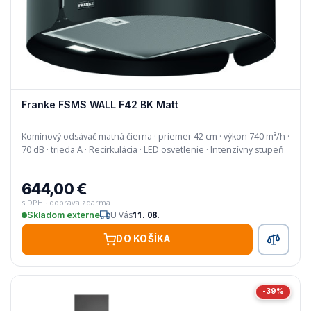
Franke FSMS WALL F42 BK Matt
Komínový odsávač matná čierna · priemer 42 cm · výkon 740 m³/h ·
70 dB · trieda A · Recirkulácia · LED osvetlenie · Intenzívny stupeň
644,00 €
s DPH · doprava zdarma
U Vás
11. 08.
Skladom externe
DO KOŠÍKA
-39%