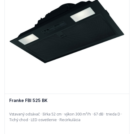
Franke FBI 525 BK
Vstavaný odsávač · šírka 52 cm · výkon 300 m³/h · 67 dB · trieda D ·
Tichý chod · LED osvetlenie · Recirkulácia