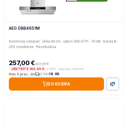
AEG DBB4651M
Komínový odsávač · šírka 60 cm · výkon 600 m³/h · 70 dB · trieda B ·
LED osvetlenie · Recirkulácia
257,00 €
422,00 €
s DPH · doprava zdarma
UŠETRÍTE 165,00 €
U Vás
18. 08.
do 5 prac. dní
DO KOŠÍKA