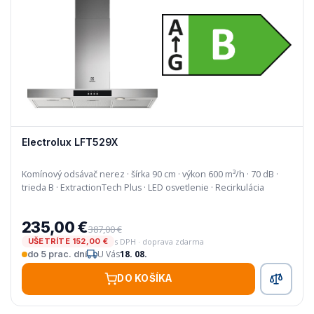
Electrolux LFT529X
Komínový odsávač nerez · šírka 90 cm · výkon 600 m³/h · 70 dB ·
trieda B · ExtractionTech Plus · LED osvetlenie · Recirkulácia
235,00 €
387,00 €
s DPH · doprava zdarma
UŠETRÍTE 152,00 €
U Vás
18. 08.
do 5 prac. dní
DO KOŠÍKA