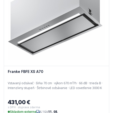
Franke FBFE XS A70
Vstavaný odsávač · šírka 70 cm · výkon 670 m³/h · 66 dB · trieda B ·
Intenzívny stupeň · Štrbinové odsávanie · LED osvetlenie 3000 K
431,00 €
s DPH · doprava zdarma
U Vás
11. 08.
Skladom externe