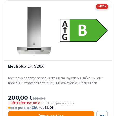
-43%
Electrolux LFT526X
Komínový odsávač nerez · šírka 60 cm · výkon 600 m³/h · 68 dB ·
trieda B · ExtractionTech Plus · LED osvetlenie · Recirkulácia
200,00 €
352,00 €
s DPH · doprava zdarma
UŠETRÍTE 152,00 €
U Vás
18. 08.
do 5 prac. dní