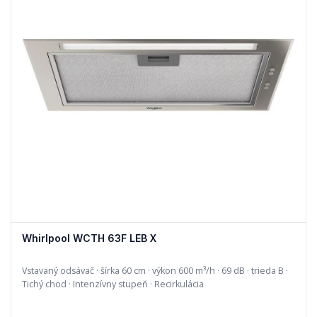
Whirlpool WCTH 63F LEB X
Vstavaný odsávač · šírka 60 cm · výkon 600 m³/h · 69 dB · trieda B ·
Tichý chod · Intenzívny stupeň · Recirkulácia