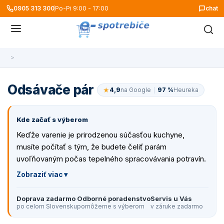
0905 313 300
Po-Pi 9:00 - 17:00
chat
>
Odsávače pár
★
4,9
na Google
97 %
Heureka
Kde začať s výberom
Keďže varenie je prirodzenou súčasťou kuchyne,
musíte počítať s tým, že budete čeliť parám
uvoľňovaným počas tepelného spracovávania potravín.
V tom prípade, že vaša varná doska nemá zabudovaný
odsávač pár, si ho bude vaša kuchyňa vyžadovať v
externej podobe. Pri výbere správneho digestora by ste
Doprava zadarmo
Odborné poradenstvo
Servis u Vás
mali dbať na jeho výkon, hlučnosť, dizajn, umiestnenie a
po celom Slovensku
pomôžeme s výberom
v záruke zadarmo
v neposlednom rade veľkosť. Ideálny odsávač pár by