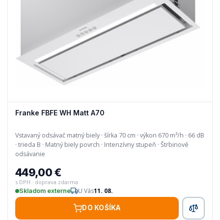
Franke FBFE WH Matt A70
Vstavaný odsávač matný biely · šírka 70 cm · výkon 670 m³/h · 66 dB
· trieda B · Matný biely povrch · Intenzívny stupeň · Štrbinové
odsávanie
449,00 €
s DPH · doprava zdarma
U Vás
11. 08.
Skladom externe
DO KOŠÍKA