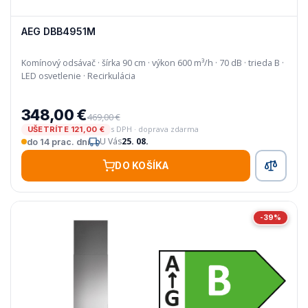
AEG DBB4951M
Komínový odsávač · šírka 90 cm · výkon 600 m³/h · 70 dB · trieda B ·
LED osvetlenie · Recirkulácia
348,00 €
469,00 €
s DPH · doprava zdarma
UŠETRÍTE 121,00 €
U Vás
25. 08.
do 14 prac. dní
DO KOŠÍKA
-39%