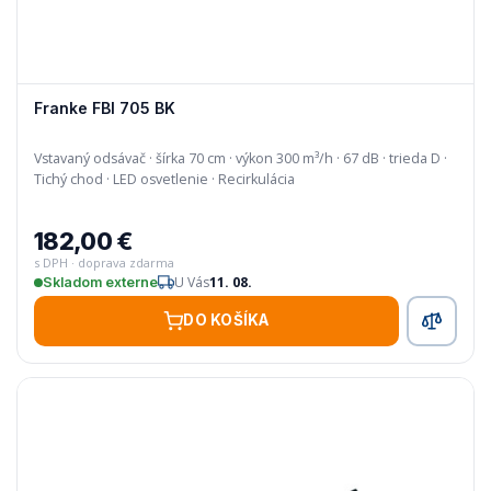
Franke FBI 705 BK
Vstavaný odsávač · šírka 70 cm · výkon 300 m³/h · 67 dB · trieda D ·
Tichý chod · LED osvetlenie · Recirkulácia
182,00 €
s DPH · doprava zdarma
U Vás
11. 08.
Skladom externe
DO KOŠÍKA