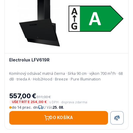
Electrolux LFV619R
Komínový odsávač matná čierna · šírka 90 cm · výkon 700 m³/h · 68
dB · trieda A · Hob2Hood · Breeze · Pure Illumination
557,00 €
811,00 €
s DPH · doprava zdarma
UŠETRÍTE 254,00 €
U Vás
25. 08.
do 14 prac. dní
DO KOŠÍKA