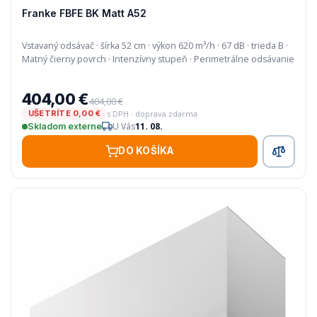
Franke FBFE BK Matt A52
Vstavaný odsávač · šírka 52 cm · výkon 620 m³/h · 67 dB · trieda B ·
Matný čierny povrch · Intenzívny stupeň · Perimetrálne odsávanie
404,00 €
404,00 €
s DPH · doprava zdarma
UŠETRÍTE 0,00 €
U Vás
11. 08.
Skladom externe
DO KOŠÍKA