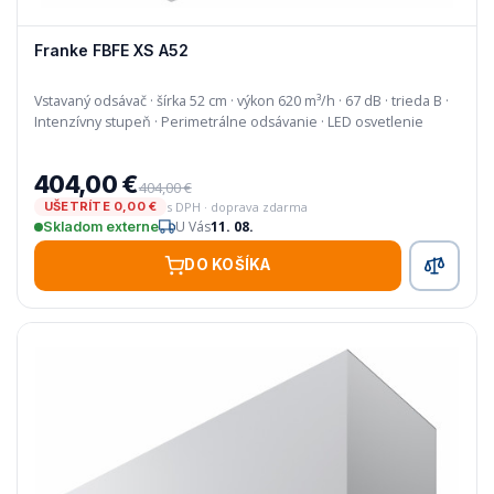
Franke FBFE XS A52
Vstavaný odsávač · šírka 52 cm · výkon 620 m³/h · 67 dB · trieda B ·
Intenzívny stupeň · Perimetrálne odsávanie · LED osvetlenie
404,00 €
404,00 €
s DPH · doprava zdarma
UŠETRÍTE 0,00 €
U Vás
11. 08.
Skladom externe
DO KOŠÍKA