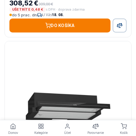
308,52 €
309,00 €
s DPH · doprava zdarma
UŠETRÍTE 0,48 €
U Vás
18. 08.
do 5 prac. dní
DO KOŠÍKA
Domov
Kategórie
Účet
Porovnanie
Košík