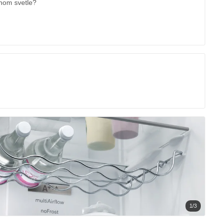
vnom svetle?
1/3