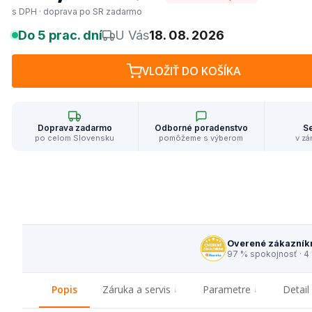
s DPH · doprava po SR zadarmo
Do 5 prac. dní
U Vás
18. 08. 2026
VLOŽIŤ DO KOŠÍKA
Doprava zadarmo
Odborné poradenstvo
Se
po celom Slovensku
pomôžeme s výberom
v zá
Overené zákazník
97 % spokojnosť · 4
Popis
Záruka a servis
Parametre
Detail