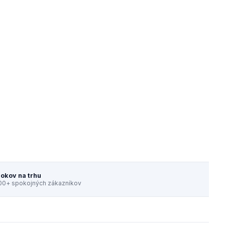
rokov na trhu
00+ spokojných zákazníkov