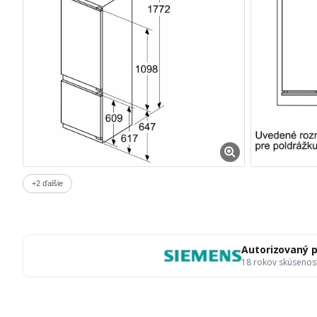
+2 ďalšie
Autorizovaný 
18 rokov skúsenos