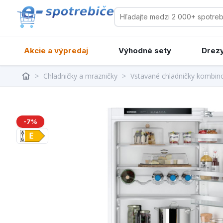
Akcie a výpredaj
Výhodné sety
Drezy
>
Chladničky a mrazničky
>
Vstavané chladničky kombin
-7%