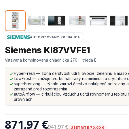
AUTORIZOVANÝ PREDAJCA
Siemens KI87VVFE1
Vstavaná kombinovaná chladnička 270 l · trieda E
HyperFresh — zóna čerstvosti udrží ovocie, zeleninu a mäso d
LowFrost — znižuje tvorbu námrazy na minimum a urýchľuje
superFreezing — rýchlo zmrazí čerstvo nakúpené potraviny a
zmrazené pred rozmrazením
autoAirflow — cirkuláciou vzduchu udrží rovnomernú teplotu 
úrovniach
871,97 €
941,97 €
UŠETRÍTE 70,00 €