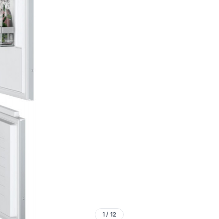
1
/
12