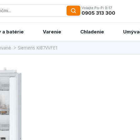
Volajte Po-Pi 9-17
0905 313 300
 a batérie
Varenie
Chladenie
Umýva
ované
>
Siemens KI87VVFE1