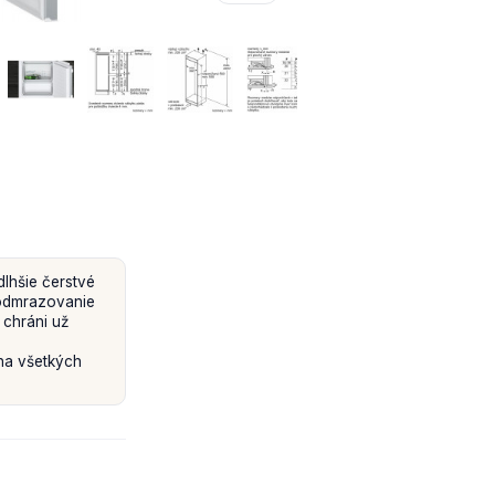
lhšie čerstvé
 odmrazovanie
 chráni už
na všetkých