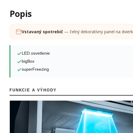
Popis
Vstavaný spotrebič
— čelný dekoratívny panel na dvierk
LED osvetlenie
bigBox
superFreezing
FUNKCIE A VÝHODY