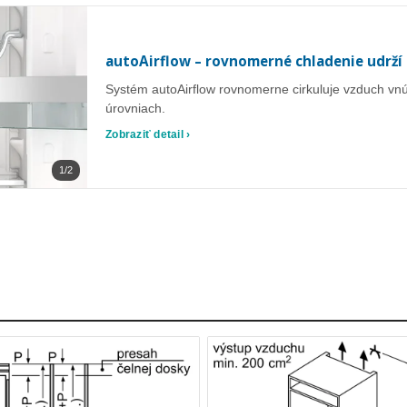
autoAirflow – rovnomerné chladenie udrží 
Systém autoAirflow rovnomerne cirkuluje vzduch vnút
úrovniach.
Zobraziť detail ›
1/2