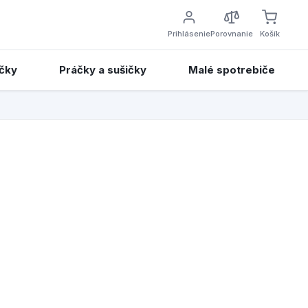
Prihlásenie
Porovnanie
Košík
čky
Práčky a sušičky
Malé spotrebiče