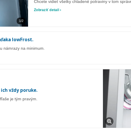
Chcete vidieť všetky chladené potraviny v tom sprá
Zobraziť detail ›
1/2
vďaka lowFrost.
rbu námrazy na minimum.
 ich vždy poruke.
 fľaše je tým pravým.