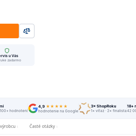
rvis u Vás
ruke zadarmo
★★★★★
mi
3× ShopRoku
18+ 
4,9
 100+ hodnotení
1× víťaz · 2× finalista
42 0
hodnotenie na Google
 výrobcu
Časté otázky