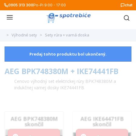
0905 313 300
Po-Pi 9:00 - 17:00
chat
>
Výhodné sety
>
Sety rúra + varná doska
Predaj tohto produktu bol ukončený.
AEG BPK748380M + IKE74441FB
Cenovo výhodný set elektrickej rúry BPK748380M a
indukčnej varnej dosky IKE74441FB
AEG BPK748380M
AEG IKE64471FB
skončil
skončil