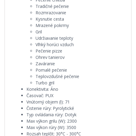
Tradičné pečenie
Rozmrazovanie
Kysnutie cesta
Mrazené pokrmy
Gril
Udržiavanie teploty
Vlhký horúci vzduch
Pečenie pizze
Ohrev tanierov
Zaváranie
Pomalé pečenie
Teplovzdušné pečenie
Turbo gril
Konektivita:
Áno
Časovač:
PUX
Vnútorný objem (l):
71
Čistenie rúry:
Pyrolytické
Typ ovládania rúry:
Dotyk
Max výkon grilu (W):
2300
Max výkon rúry (W):
3500
Rozsah teplôt:
30°C - 300°C