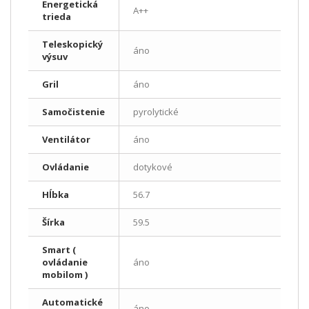
Energetická
A++
trieda
Teleskopický
áno
výsuv
Gril
áno
Samočistenie
pyrolytické
Ventilátor
áno
Ovládanie
dotykové
Hĺbka
56.7
Šírka
59.5
Smart (
ovládanie
áno
mobilom )
Automatické
áno