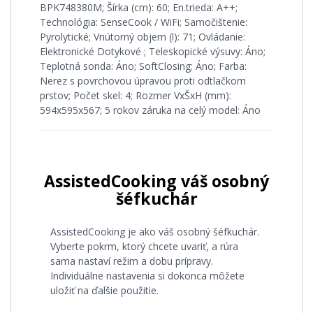
BPK748380M; Šírka (cm): 60; En.trieda: A++;
Technológia: SenseCook / WiFi; Samočištenie:
Pyrolytické; Vnútorný objem (l): 71; Ovládanie:
Elektronické Dotykové ; Teleskopické výsuvy: Áno;
Teplotná sonda: Áno; SoftClosing: Áno; Farba:
Nerez s povrchovou úpravou proti odtlačkom
prstov; Počet skel: 4; Rozmer VxŠxH (mm):
594x595x567; 5 rokov záruka na celý model: Áno
AssistedCooking váš osobný
šéfkuchár
AssistedCooking je ako váš osobný šéfkuchár.
Vyberte pokrm, ktorý chcete uvariť, a rúra
sama nastaví režim a dobu prípravy.
Individuálne nastavenia si dokonca môžete
uložiť na ďalšie použitie.