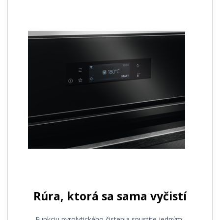
Rúra, ktorá sa sama vyčistí
Funkciu pyrolytického čistenia spustíte jedným