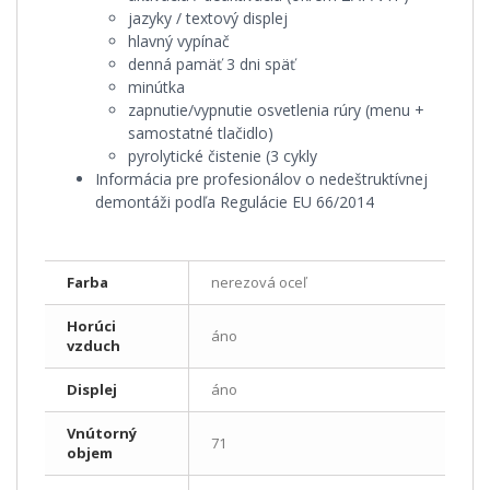
jazyky / textový displej
hlavný vypínač
denná pamäť 3 dni späť
minútka
zapnutie/vypnutie osvetlenia rúry (menu +
samostatné tlačidlo)
pyrolytické čistenie (3 cykly
Informácia pre profesionálov o nedeštruktívnej
demontáži podľa Regulácie EU 66/2014
Farba
nerezová oceľ
Horúci
áno
vzduch
Displej
áno
Vnútorný
71
objem