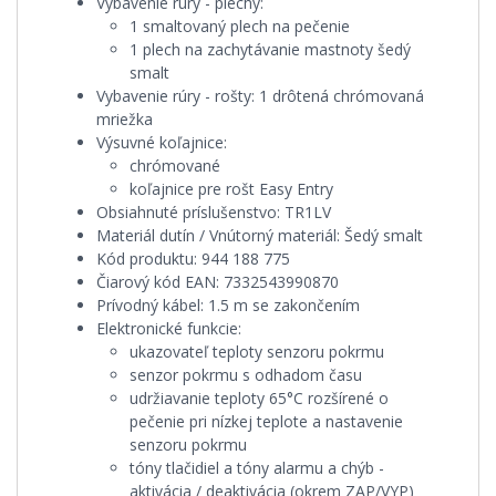
Vybavenie rúry - plechy:
1 smaltovaný plech na pečenie
1 plech na zachytávanie mastnoty šedý
smalt
Vybavenie rúry - rošty:
1 drôtená chrómovaná
mriežka
Výsuvné koľajnice:
chrómované
koľajnice pre rošt Easy Entry
Obsiahnuté príslušenstvo:
TR1LV
Materiál dutín / Vnútorný materiál:
Šedý smalt
Kód produktu:
944 188 775
Čiarový kód EAN:
7332543990870
Prívodný kábel:
1.5 m se zakončením
Elektronické funkcie:
ukazovateľ teploty senzoru pokrmu
senzor pokrmu s odhadom času
udržiavanie teploty 65°C rozšírené o
pečenie pri nízkej teplote a nastavenie
senzoru pokrmu
tóny tlačidiel a tóny alarmu a chýb -
aktivácia / deaktivácia (okrem ZAP/VYP)