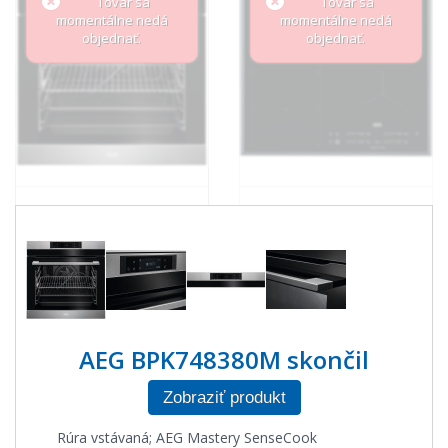
Tovar sa
Tovar sa
momentálne nedá
momentálne nedá
objednať.
objednať.
AEG BPK748380M skončil
Zobraziť produkt
Rúra vstávaná; AEG Mastery SenseCook