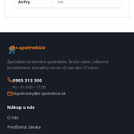
AirFry
nie
Špecialisti na domáce spotrebiče. Široký výber, odborné
poradenstvo a kvalitný servis už viac ako 17 rokov.
0905 313 300
Po – Pi: 9:00 – 17:00
objednavky@e-spotrebice.sk
Nákup u nás
O nás
Predĺžená záruka