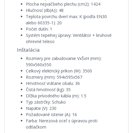
Plocha nejväčšieho plechu (cm2):
1424
Hlučnosť (db(A)):
48
Teplota povrchu dverí max. K (podľa EN30
alebo 60335-1):
20
Počet dutín:
1
Systém tepelnej úpravy:
Ventilátor + kruhové
ohrevné teleso
Inštalácia
Rozmery pre zabudovanie VxŠxH (mm):
590x560x550
Celkový elektrický príkon (W):
3500
Rozmery (mm):
594x595x567
Hmotnosť vrátane obalu:
36
Čistá hmotnosť (kg):
35
Dľžka prívodného kábla (m):
1.5
Typ zástrčky:
Schuko
Napätie (V):
230
Požadované istenie (A):
16
Farba:
Nerezová oceľ s úpravou proti
odtlačkom