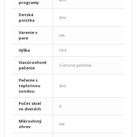
programy
Detská
áno
poistka
Varenie v
nie
pare
Výška
59.4
Viacúrovňové
3 úrovne pečenia
pečenie
Pečenie s
teplotnou
áno
sondou
Počet skiel
4
vo dverách
Mikrovlnný
nie
ohrev