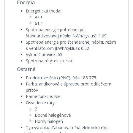
Energia
Energetická trieda:
A++
61.2
Spotreba energie potrebnej pri
štandardizovanej náplni (kWh/cyklus):
1.09
Spotreba energie pro štandardnej náplni, režim
s ventilátorom (kWh/cyklus):
0.52
Výkon žiaroviek:
65
Spotreba rúry:
elektrická
Ostatné
Produktové číslo (PNC):
944 188 775
Farba:
antikorová s úpravou proti odtlačkom
prstov
Parné funkcie:
Nie
Osvetlenie rúry:
2
Bočné halogénové
Horný halogén
Typ výrobku:
Zabudovateľná elektrická rúra