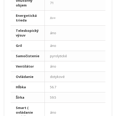
Vnútorný
71
objem
Energetická
A++
trieda
Teleskopický
áno
výsuv
Gril
áno
Samočistenie
pyrolytické
Ventilátor
áno
Ovládanie
dotykové
Hĺbka
56.7
Šírka
59.5
Smart (
ovládanie
áno