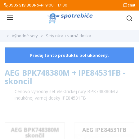
0905 313 300
Po-Pi 9:00 - 17:00
chat
>
Výhodné sety
>
Sety rúra + varná doska
Predaj tohto produktu bol ukončený.
AEG BPK748380M + IPE84531FB -
skoncil
Cenovo výhodný set elektrickej rúry BPK748380M a
indukčnej varnej dosky IPE84531FB
AEG BPK748380M
AEG IPE84531FB
skončil