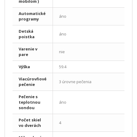
mobilom )
Automatické
áno
programy
Detská
áno
poistka
Varenie v
nie
pare
Výška
59.4
Viacúrovňové
3 úrovne pečenia
pečenie
Pečenie s
teplotnou
áno
sondou
Počet skiel
4
vo dverách