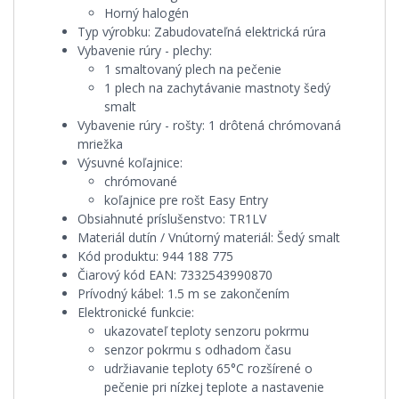
Horný halogén
Typ výrobku:
Zabudovateľná elektrická rúra
Vybavenie rúry - plechy:
1 smaltovaný plech na pečenie
1 plech na zachytávanie mastnoty šedý
smalt
Vybavenie rúry - rošty:
1 drôtená chrómovaná
mriežka
Výsuvné koľajnice:
chrómované
koľajnice pre rošt Easy Entry
Obsiahnuté príslušenstvo:
TR1LV
Materiál dutín / Vnútorný materiál:
Šedý smalt
Kód produktu:
944 188 775
Čiarový kód EAN:
7332543990870
Prívodný kábel:
1.5 m se zakončením
Elektronické funkcie:
ukazovateľ teploty senzoru pokrmu
senzor pokrmu s odhadom času
udržiavanie teploty 65°C rozšírené o
pečenie pri nízkej teplote a nastavenie