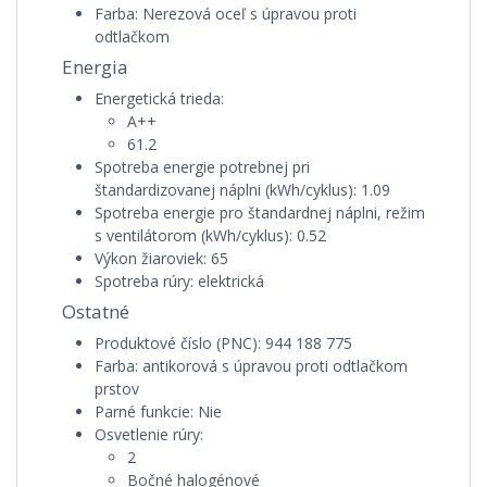
Farba:
Nerezová oceľ s úpravou proti
odtlačkom
Energia
Energetická trieda:
A++
61.2
Spotreba energie potrebnej pri
štandardizovanej náplni (kWh/cyklus):
1.09
Spotreba energie pro štandardnej náplni, režim
s ventilátorom (kWh/cyklus):
0.52
Výkon žiaroviek:
65
Spotreba rúry:
elektrická
Ostatné
Produktové číslo (PNC):
944 188 775
Farba:
antikorová s úpravou proti odtlačkom
prstov
Parné funkcie:
Nie
Osvetlenie rúry:
2
Bočné halogénové