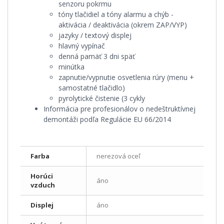
senzoru pokrmu
tóny tlačidiel a tóny alarmu a chýb -
aktivácia / deaktivácia (okrem ZAP/VYP)
jazyky / textový displej
hlavný vypínač
denná pamäť 3 dni späť
minútka
zapnutie/vypnutie osvetlenia rúry (menu +
samostatné tlačidlo)
pyrolytické čistenie (3 cykly
Informácia pre profesionálov o nedeštruktívnej
demontáži podľa Regulácie EU 66/2014
Farba
nerezová oceľ
Horúci
áno
vzduch
Displej
áno