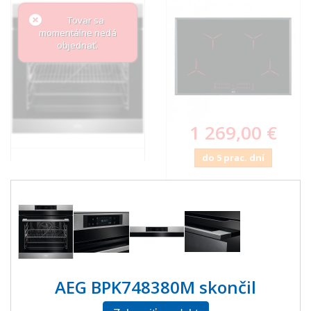
Tovar sa
momentálne nedá
objednať.
1 269,00 €
do 5 prac. dní
AEG BPK748380M skončil