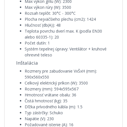
Max výkon grilu (W):
2300
Max výkon rúry (W):
3500
Rozsah teplôt:
30°C - 300°C
Plocha nejväčšieho plechu (cm2):
1424
Hlučnosť (db(A)):
48
Teplota povrchu dverí max. K (podľa EN30
alebo 60335-1):
20
Počet dutín:
1
Systém tepelnej úpravy:
Ventilátor + kruhové
ohrevné teleso
Inštalácia
Rozmery pre zabudovanie VxŠxH (mm):
590x560x550
Celkový elektrický príkon (W):
3500
Rozmery (mm):
594x595x567
Hmotnosť vrátane obalu:
36
Čistá hmotnosť (kg):
35
Dľžka prívodného kábla (m):
1.5
Typ zástrčky:
Schuko
Napätie (V):
230
Požadované istenie (A):
16