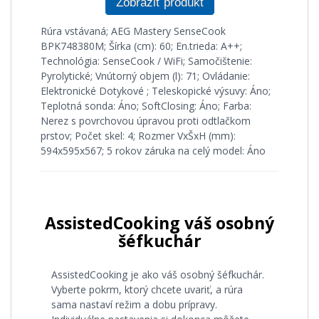
Zobraziť produkt
Rúra vstávaná; AEG Mastery SenseCook
BPK748380M; Šírka (cm): 60; En.trieda: A++;
Technológia: SenseCook / WiFi; Samočištenie:
Pyrolytické; Vnútorný objem (l): 71; Ovládanie:
Elektronické Dotykové ; Teleskopické výsuvy: Áno;
Teplotná sonda: Áno; SoftClosing: Áno; Farba:
Nerez s povrchovou úpravou proti odtlačkom
prstov; Počet skel: 4; Rozmer VxŠxH (mm):
594x595x567; 5 rokov záruka na celý model: Áno
AssistedCooking váš osobný
šéfkuchár
AssistedCooking je ako váš osobný šéfkuchár.
Vyberte pokrm, ktorý chcete uvariť, a rúra
sama nastaví režim a dobu prípravy.