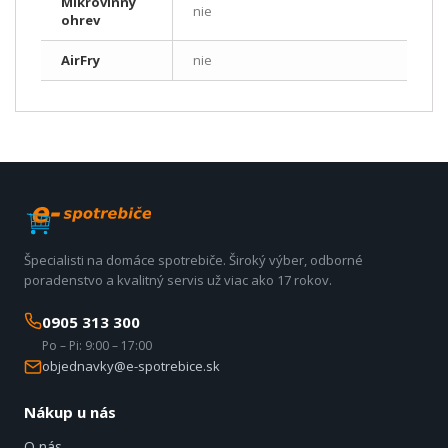
Mikrovlnný
nie
ohrev
AirFry
nie
Špecialisti na domáce spotrebiče. Široký výber, odborné
poradenstvo a kvalitný servis už viac ako 17 rokov.
0905 313 300
Po – Pi: 9:00 – 17:00
objednavky@e-spotrebice.sk
Nákup u nás
O nás