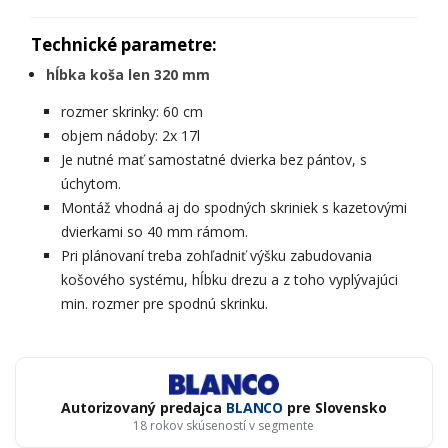
Technické parametre:
hĺbka koša len 320 mm
rozmer skrinky: 60 cm
objem nádoby: 2x 17l
Je nutné mať samostatné dvierka bez pántov, s
úchytom.
Montáž vhodná aj do spodných skriniek s kazetovými
dvierkami so 40 mm rámom.
Pri plánovaní treba zohľadniť výšku zabudovania
košového systému, hĺbku drezu a z toho vyplývajúci
min. rozmer pre spodnú skrinku.
Autorizovaný predajca
BLANCO
pre Slovensko
18 rokov skúseností v segmente