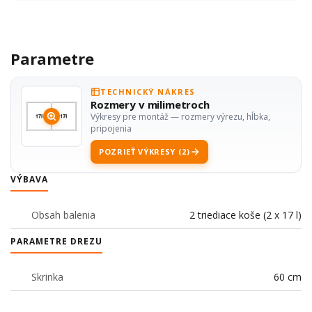
Parametre
TECHNICKÝ NÁKRES
Rozmery v milimetroch
Výkresy pre montáž — rozmery výrezu, hĺbka,
pripojenia
POZRIEŤ VÝKRESY (2)
VÝBAVA
Obsah balenia
2 triediace koše (2 x 17 l)
PARAMETRE DREZU
Skrinka
60 cm