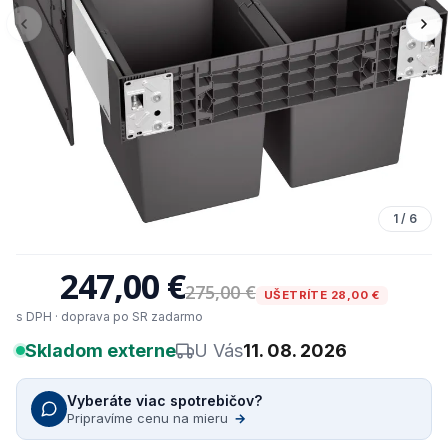
1
/
6
247,00 €
275,00 €
UŠETRÍTE 28,00 €
s DPH · doprava po SR zadarmo
Skladom externe
U Vás
11. 08. 2026
Vyberáte viac spotrebičov?
Pripravíme cenu na mieru
→