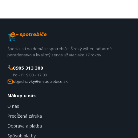
Špecialisti na domáce spotrebiče. Široký výber, odborné
poradenstvo a kvalitný servis už viac ako 17 rokov.
0905 313 300
Po – Pi: 9:00 – 17:00
objednavky@e-spotrebice.sk
Nákup u nás
O nás
Predĺžená záruka
Doprava a platba
Spôsob platby