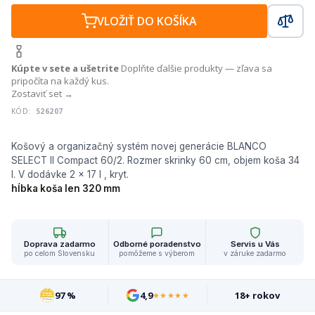
VLOŽIŤ DO KOŠÍKA
Kúpte v sete a ušetrite
Doplňte ďalšie produkty — zľava sa
pripočíta na každý kus.
Zostaviť set →
KÓD:
526207
Košový a organizačný systém novej generácie BLANCO
SELECT II Compact 60/2. Rozmer skrinky 60 cm, objem koša 34
hĺbka koša len 320 mm
Doprava zadarmo
Odborné poradenstvo
Servis u Vás
po celom Slovensku
pomôžeme s výberom
v záruke zadarmo
97 %
4,9
18+ rokov
★★★★★