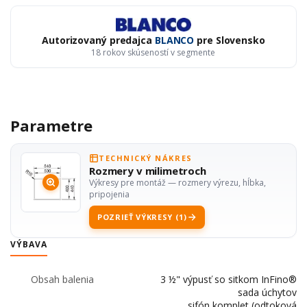
Autorizovaný predajca
BLANCO
pre Slovensko
18 rokov skúseností v segmente
Parametre
TECHNICKÝ NÁKRES
Rozmery v milimetroch
Výkresy pre montáž — rozmery výrezu, hĺbka,
pripojenia
POZRIEŤ VÝKRESY (1)
VÝBAVA
Obsah balenia
3 ½" výpusť so sitkom InFino®
sada úchytov
sifón komplet (odtoková