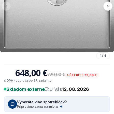
1
/
4
648,00 €
720,00 €
UŠETRÍTE 72,00 €
s DPH · doprava po SR zadarmo
Skladom externe
U Vás
12. 08. 2026
Vyberáte viac spotrebičov?
Pripravíme cenu na mieru
→