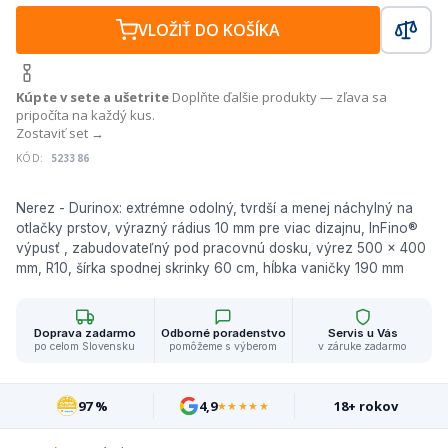
VLOŽIŤ DO KOŠÍKA
Kúpte v sete a ušetrite
Doplňte ďalšie produkty — zľava sa
pripočíta na každý kus.
Zostaviť set →
KÓD:
523386
Nerez - Durinox: extrémne odolný, tvrdší a menej náchylný na
otlačky prstov, výrazný rádius 10 mm pre viac dizajnu, InFino®
výpusť , zabudovateľný pod pracovnú dosku, výrez 500 x 400
mm, R10, šírka spodnej skrinky 60 cm, hĺbka vaničky 190 mm
Doprava zadarmo
Odborné poradenstvo
Servis u Vás
po celom Slovensku
pomôžeme s výberom
v záruke zadarmo
97 %
4,9
18+ rokov
★★★★★