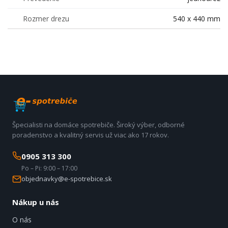
Rozmer drezu
540 x 440 mm
Špecialisti na domáce spotrebiče. Široký výber, odborné
poradenstvo a kvalitný servis už viac ako 17 rokov.
0905 313 300
Po – Pi: 9:00 – 17:00
objednavky@e-spotrebice.sk
Nákup u nás
O nás