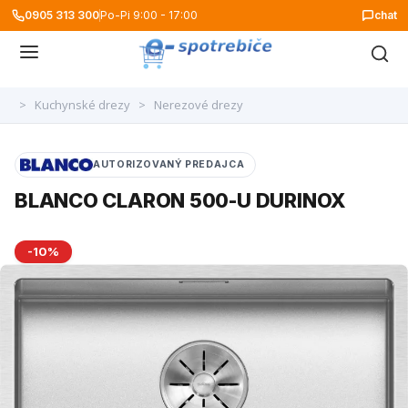
0905 313 300
Po-Pi 9:00 - 17:00
chat
>
Kuchynské drezy
>
Nerezové drezy
AUTORIZOVANÝ PREDAJCA
BLANCO CLARON 500-U DURINOX
-10%