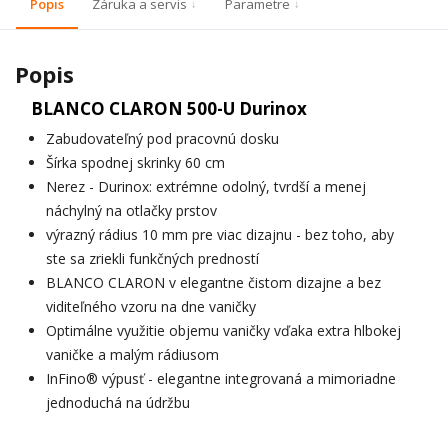
Popis
Záruka a servis
Parametre
Popis
BLANCO CLARON 500-U Durinox
Zabudovateľný pod pracovnú dosku
Šírka spodnej skrinky 60 cm
Nerez - Durinox: extrémne odolný, tvrdší a menej
náchylný na otlačky prstov
výrazný rádius 10 mm pre viac dizajnu - bez toho, aby
ste sa zriekli funkčných predností
BLANCO CLARON v elegantne čistom dizajne a bez
viditeľného vzoru na dne vaničky
Optimálne využitie objemu vaničky vďaka extra hlbokej
vaničke a malým rádiusom
InFino® výpusť - elegantne integrovaná a mimoriadne
jednoduchá na údržbu