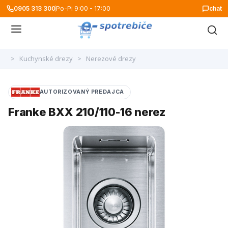
0905 313 300
Po-Pi 9:00 - 17:00
chat
>
Kuchynské drezy
>
Nerezové drezy
AUTORIZOVANÝ PREDAJCA
Franke BXX 210/110-16 nerez