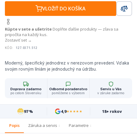
VLOŽIŤ DO KOŠÍKA
Kúpte v sete a ušetrite
Doplňte ďalšie produkty — zľava sa
pripočíta na každý kus.
Zostaviť set →
KÓD:
127.0371.512
Moderný, špecifický jednodrez v nerezovom prevedení. Vďaka
svojim rovným líniám je jednoduchý na údržbu.
Doprava zadarmo
Odborné poradenstvo
Servis u Vás
po celom Slovensku
pomôžeme s výberom
v záruke zadarmo
97 %
4,9
18+ rokov
★★★★★
Popis
Záruka a servis
Parametre