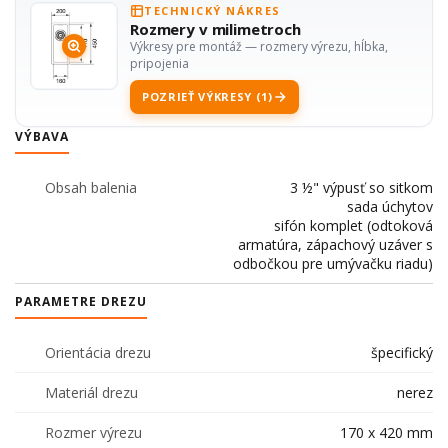
TECHNICKÝ NÁKRES
Rozmery v milimetroch
Výkresy pre montáž — rozmery výrezu, hĺbka,
pripojenia
POZRIEŤ VÝKRESY (1)
VÝBAVA
Obsah balenia
3 ½" výpusť so sitkom
sada úchytov
sifón komplet (odtoková
armatúra, zápachový uzáver s
odbočkou pre umývačku riadu)
PARAMETRE DREZU
Orientácia drezu
špecifický
Materiál drezu
nerez
Rozmer výrezu
170 x 420 mm