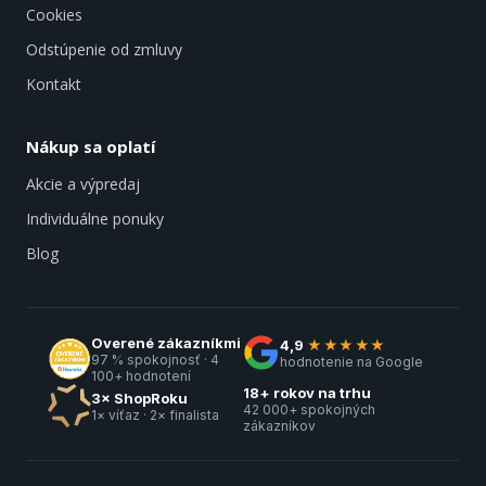
Cookies
Odstúpenie od zmluvy
Kontakt
Nákup sa oplatí
Akcie a výpredaj
Individuálne ponuky
Blog
Overené zákazníkmi
4,9
★★★★★
97 % spokojnosť · 4
hodnotenie na Google
100+ hodnotení
18+ rokov na trhu
3× ShopRoku
42 000+ spokojných
1× víťaz · 2× finalista
zákazníkov