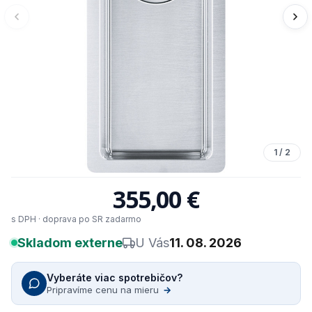
1
/
2
355,00 €
s DPH · doprava po SR zadarmo
Skladom externe
U Vás
11. 08. 2026
Vyberáte viac spotrebičov?
Pripravíme cenu na mieru
→