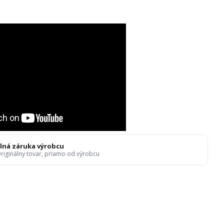
lná záruka výrobcu
riginálny tovar, priamo od výrobcu