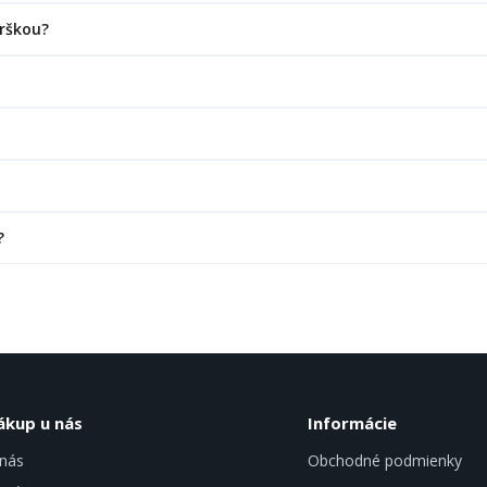
prškou?
?
ákup u nás
Informácie
nás
Obchodné podmienky