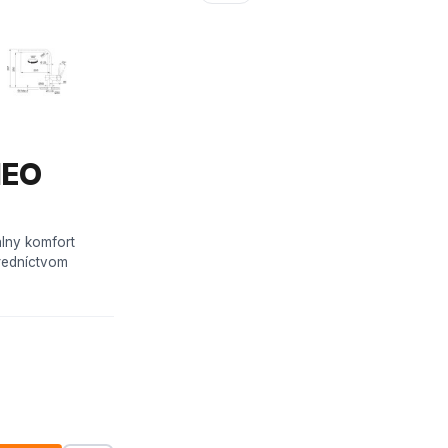
NEO
álny komfort
redníctvom