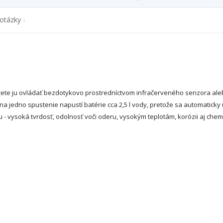
otázky
žete ju ovládať bezdotykovo prostredníctvom infračerveného senzora ale
a jedno spustenie napustí batérie cca 2,5 l vody, pretože sa automaticky 
 - vysoká tvrdosť, odolnosť voči oderu, vysokým teplotám, korózii aj che