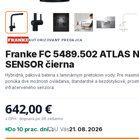
AUTORIZOVANÝ PREDAJCA
Franke FC 5489.502 ATLAS 
SENSOR čierna
Hybridná, páková batéria s laminárnym prietokom vody. Pre maxim
ponúka dve možnosti ovládania, štandardné a bezdotykové, prost
infračerveného senzora.
642,00 €
s DPH · doprava po SR zadarmo
Do 10 prac. dní
U Vás
21. 08. 2026