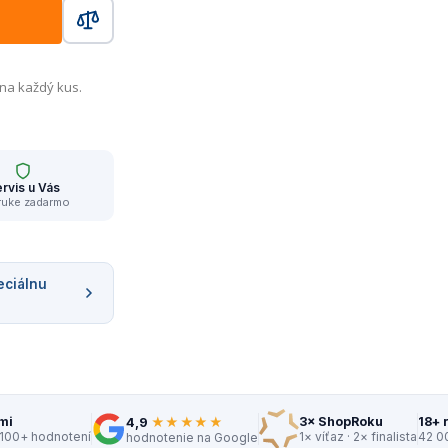
 na každý kus.
rvis u Vás
ruke zadarmo
eciálnu
★★★★★
mi
3× ShopRoku
18+ 
4,9
 100+ hodnotení
1× víťaz · 2× finalista
42 0
hodnotenie na Google