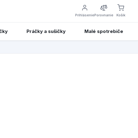
Prihlásenie
Porovnanie
Košík
čky
Práčky a sušičky
Malé spotrebiče