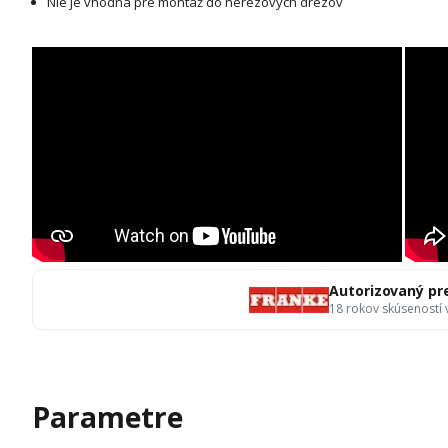
Nie je vhodná pre montáž do nerezových drezov
Autorizovaný pr
18 rokov skúseností
Parametre