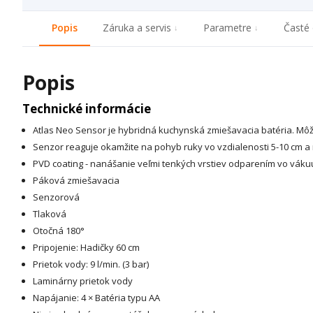
Popis
Záruka a servis
Parametre
Časté 
Popis
Technické informácie
Atlas Neo Sensor je hybridná kuchynská zmiešavacia batéria. Mô
Senzor reaguje okamžite na pohyb ruky vo vzdialenosti 5-10 cm a n
PVD coating - nanášanie veľmi tenkých vrstiev odparením vo vákuu
Páková zmiešavacia
Senzorová
Tlaková
Otočná 180°
Pripojenie: Hadičky 60 cm
Prietok vody: 9 l/min. (3 bar)
Laminárny prietok vody
Napájanie: 4 × Batéria typu AA