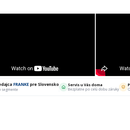
edajca
FRANKE
pre Slovensko
Servis u Vás doma
P
Bezplatne po celú dobu záruky
O
 v segmente