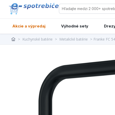
Akcie a výpredaj
Výhodné sety
Drezy
>
Kuchynské batérie
>
Metalické batérie
>
Franke FC 5