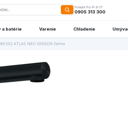
Volajte Po-Pi 9-17
0905 313 300
 a batérie
Varenie
Chladenie
Umýva
489.502 ATLAS NEO SENSOR čierna