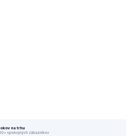
rokov na trhu
00+ spokojných zákazníkov