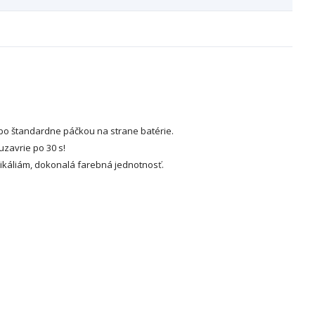
bo štandardne páčkou na strane batérie.
uzavrie po 30 s!
mikáliám, dokonalá farebná jednotnosť.