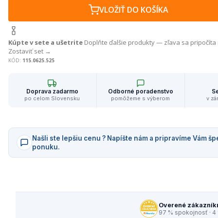
VLOŽIŤ DO KOŠÍKA
Kúpte v sete a ušetrite
Doplňte ďalšie produkty — zľava sa pripočíta
Zostaviť set →
KÓD:
115.0625.525
Doprava zadarmo
Odborné poradenstvo
Se
po celom Slovensku
pomôžeme s výberom
v zá
Našli ste lepšiu cenu ? Napíšte nám a pripravíme Vám šp
ponuku.
Overené zákazník
97 % spokojnosť · 4