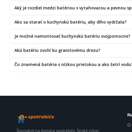
Aký je rozdiel medzi batériou s vytahovacou a pevnou s
Ako sa starať o kuchynskú batériu, aby dlho vydržala?
Je možné namontovať kuchynskú batériu svojpomocne?
Akú batériu zvoliť ku granitovému drezu?
Čo znamená batéria s nízkou prietokou a ako šetrí vodu
N
O 
Špecialisti na domáce spotrebiče. Široký výber,