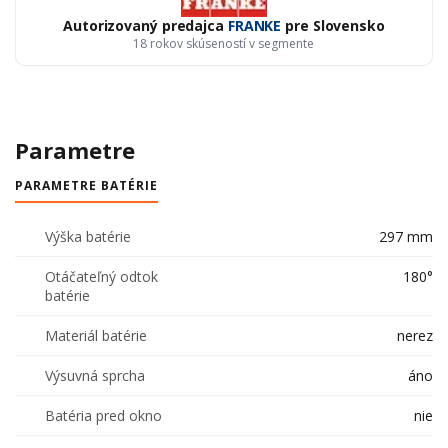
Autorizovaný predajca
FRANKE
pre Slovensko
18 rokov skúseností v segmente
Parametre
PARAMETRE BATÉRIE
Výška batérie
297 mm
Otáčateľný odtok
180°
batérie
Materiál batérie
nerez
Výsuvná sprcha
áno
Batéria pred okno
nie