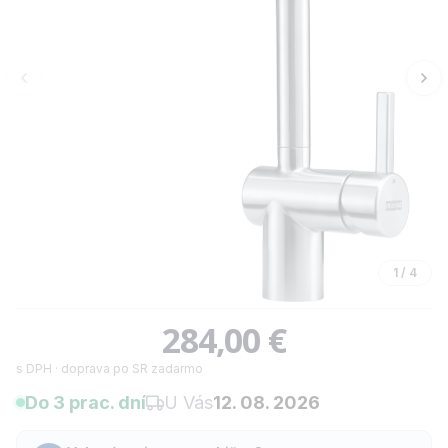
1
/
4
284,00 €
s DPH · doprava po SR zadarmo
Do 3 prac. dní
U Vás
12. 08. 2026