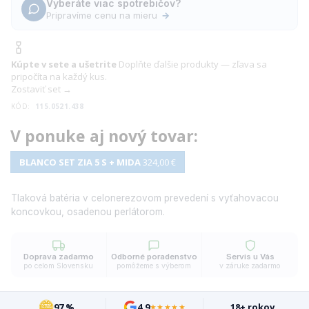
Vyberáte viac spotrebičov?
Pripravíme cenu na mieru
→
Kúpte v sete a ušetrite
Doplňte ďalšie produkty — zľava sa
pripočíta na každý kus.
Zostaviť set →
KÓD:
115.0521.438
V ponuke aj nový tovar:
BLANCO SET ZIA 5 S + MIDA
324,00 €
Tlaková batéria v celonerezovom prevedení s vyťahovacou
koncovkou, osadenou perlátorom.
Doprava zadarmo
Odborné poradenstvo
Servis u Vás
po celom Slovensku
pomôžeme s výberom
v záruke zadarmo
97 %
4,9
18+ rokov
★★★★★