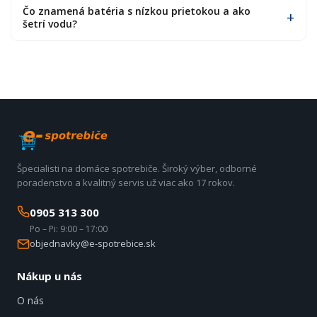
Čo znamená batéria s nízkou prietokou a ako
šetrí vodu?
Špecialisti na domáce spotrebiče. Široký výber, odborné
poradenstvo a kvalitný servis už viac ako 17 rokov.
0905 313 300
Po – Pi: 9:00 – 17:00
objednavky@e-spotrebice.sk
Nákup u nás
O nás