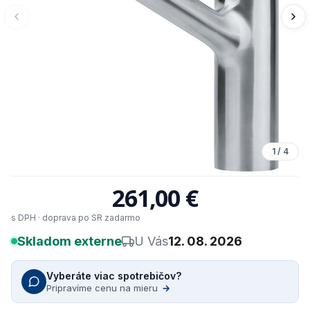
1
/
4
261,00 €
s DPH · doprava po SR zadarmo
Skladom externe
U Vás
12. 08. 2026
Vyberáte viac spotrebičov?
Pripravíme cenu na mieru
→