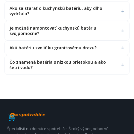
Ako sa starať o kuchynskú batériu, aby dlho
vydržala?
Je možné namontovať kuchynskú batériu
svojpomocne?
Akú batériu zvoliť ku granitovému drezu?
Čo znamená batéria s nízkou prietokou a ako
šetrí vodu?
Špecialisti na domáce spotrebiče. Široký výber, odborné