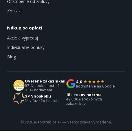
Odstúpenie od zmluvy
Kontakt
Nákup sa oplatí
Akcie a výpredaj
Individuálne ponuky
Blog
Overené zákazníkmi
4,9
★★★★★
97 % spokojnosť · 4
hodnotenie na Google
100+ hodnotení
18+ rokov na trhu
3× ShopRoku
42 000+ spokojných
1× víťaz · 2× finalista
zákazníkov
© 2026 e-spotrebiče.sk — Všetky práva vyhradené.