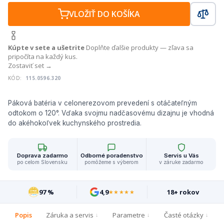
VLOŽIŤ DO KOŠÍKA
Kúpte v sete a ušetrite
Doplňte ďalšie produkty — zľava sa
pripočíta na každý kus.
Zostaviť set →
KÓD:
115.0596.320
Páková batéria v celonerezovom prevedení s otáčateľným
odtokom o 120°. Vďaka svojmu nadčasovému dizajnu je vhodná
do akéhokoľvek kuchynského prostredia.
Doprava zadarmo
Odborné poradenstvo
Servis u Vás
po celom Slovensku
pomôžeme s výberom
v záruke zadarmo
97 %
4,9
18+ rokov
★★★★★
Popis
Záruka a servis
Parametre
Časté otázky