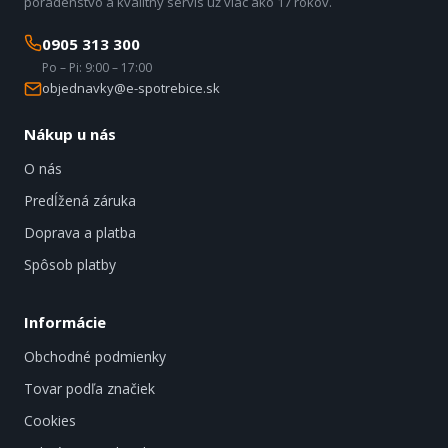
poradenstvo a kvalitný servis už viac ako 17 rokov.
0905 313 300
Po – Pi: 9:00 – 17:00
objednavky@e-spotrebice.sk
Nákup u nás
O nás
Predĺžená záruka
Doprava a platba
Spôsob platby
Informácie
Obchodné podmienky
Tovar podľa značiek
Cookies