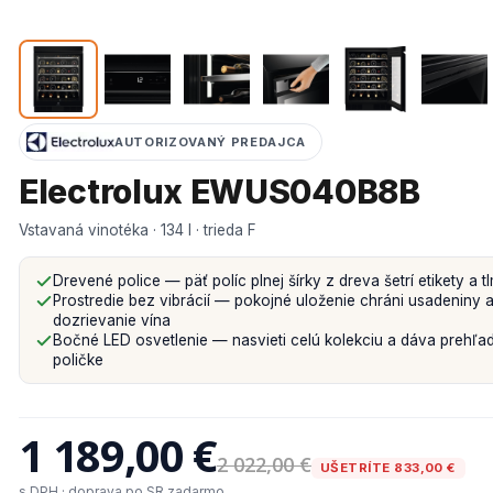
AUTORIZOVANÝ PREDAJCA
Electrolux EWUS040B8B
Vstavaná vinotéka · 134 l · trieda F
Drevené police — päť políc plnej šírky z dreva šetrí etikety a tl
Prostredie bez vibrácií — pokojné uloženie chráni usadeniny a
dozrievanie vína
Bočné LED osvetlenie — nasvieti celú kolekciu a dáva prehľad
poličke
1 189,00 €
2 022,00 €
UŠETRÍTE 833,00 €
s DPH · doprava po SR zadarmo