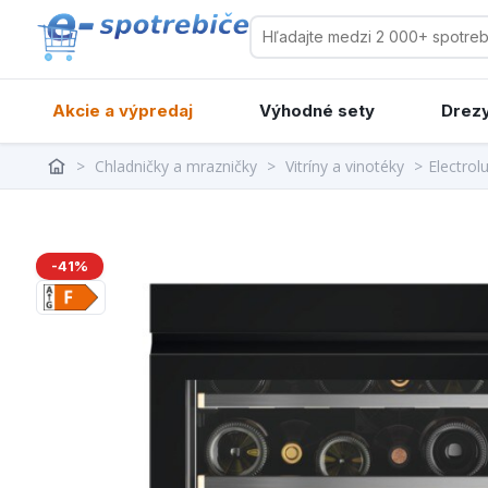
Akcie a výpredaj
Výhodné sety
Drezy
>
Chladničky a mrazničky
>
Vitríny a vinotéky
>
Electro
-41%