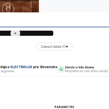
Zobraziť ďalšie (7)
▼
edajca
ELECTROLUX
pre Slovensko
Servis u Vás doma
Bezplatne po celú dobu záruky
v segmente
PARAMETRE