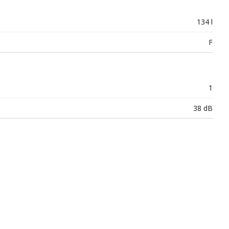
134 l
F
1
38 dB