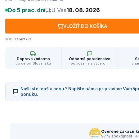
Do 5 prac. dní
U Vás
18. 08. 2026
VLOŽIŤ DO KOŠÍKA
KÓD:
923421262
Doprava zadarmo
Odborné poradenstvo
Se
po celom Slovensku
pomôžeme s výberom
v zá
Našli ste lepšiu cenu ? Napíšte nám a pripravíme Vám šp
ponuku.
Overené zákazník
97 % spokojnosť · 4