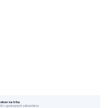
rokov na trhu
00+ spokojných zákazníkov