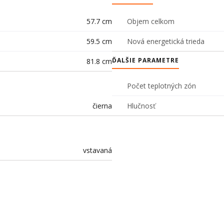
57.7 cm
Objem celkom
59.5 cm
Nová energetická trieda
ĎALŠIE PARAMETRE
81.8 cm
Počet teplotných zón
čierna
Hlučnosť
vstavaná