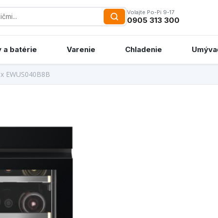
Volajte Po-Pi 9-17
0905 313 300
 a batérie
Varenie
Chladenie
Umýva
lux EWUS040B8B