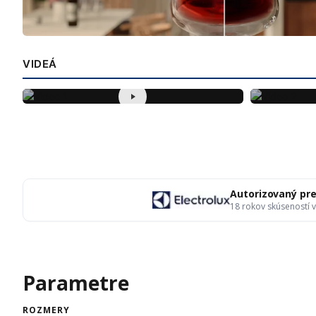
VIDEÁ
Autorizovaný pr
18 rokov skúseností 
Parametre
ROZMERY