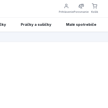
Prihlásenie
Porovnanie
Košík
čky
Práčky a sušičky
Malé spotrebiče