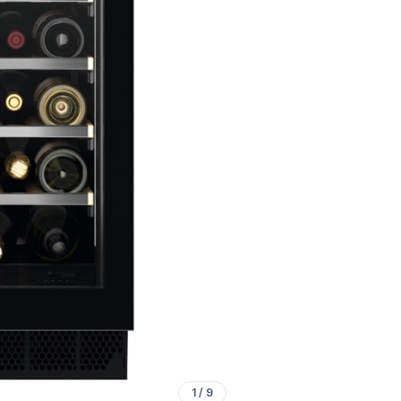
1
/
9