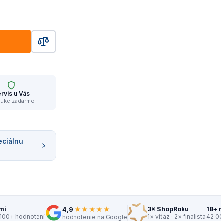
rvis u Vás
ruke zadarmo
eciálnu
★★★★★
mi
3× ShopRoku
18+ 
4,9
 100+ hodnotení
1× víťaz · 2× finalista
42 0
hodnotenie na Google