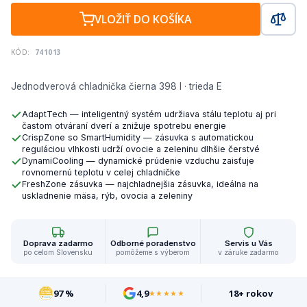
VLOŽIŤ DO KOŠÍKA
KÓD:
741013
Jednodverová chladnička čierna 398 l · trieda E
AdaptTech — inteligentný systém udržiava stálu teplotu aj pri
častom otváraní dverí a znižuje spotrebu energie
CrispZone so SmartHumidity — zásuvka s automatickou
reguláciou vlhkosti udrží ovocie a zeleninu dlhšie čerstvé
DynamiCooling — dynamické prúdenie vzduchu zaisťuje
rovnomernú teplotu v celej chladničke
FreshZone zásuvka — najchladnejšia zásuvka, ideálna na
uskladnenie mäsa, rýb, ovocia a zeleniny
Doprava zadarmo
Odborné poradenstvo
Servis u Vás
po celom Slovensku
pomôžeme s výberom
v záruke zadarmo
97 %
4,9
18+ rokov
★★★★★