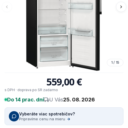
1
/
15
559,00 €
s DPH · doprava po SR zadarmo
Do 14 prac. dní
U Vás
25. 08. 2026
Vyberáte viac spotrebičov?
Pripravíme cenu na mieru
→