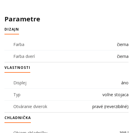
Parametre
DIZAJN
Farba
čierna
Farba dverí
čierna
VLASTNOSTI
Displej
áno
Typ
voľne stojaca
Otváranie dvierok
pravé (reverzibilné)
CHLADNIČKA
Objem chladničky
398 l