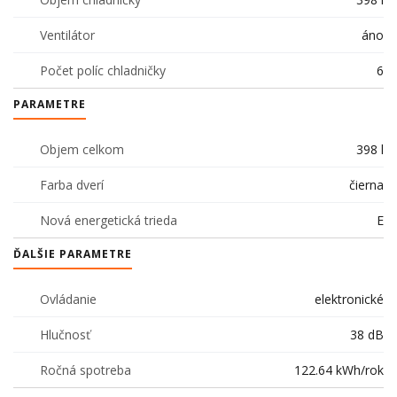
Ventilátor
áno
Počet políc chladničky
6
PARAMETRE
Objem celkom
398 l
Farba dverí
čierna
Nová energetická trieda
E
ĎALŠIE PARAMETRE
Ovládanie
elektronické
Hlučnosť
38 dB
Ročná spotreba
122.64 kWh/rok