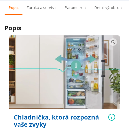
Popis
Záruka a servis
Parametre
Detail výrobcu
Popis
Chladnička, ktorá rozpozná
i
vaše zvyky