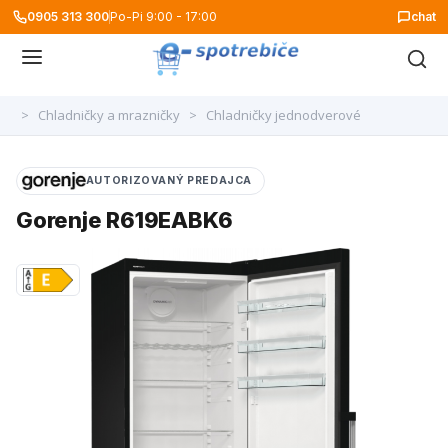
0905 313 300
Po-Pi 9:00 - 17:00
chat
>
Chladničky a mrazničky
>
Chladničky jednodverové
AUTORIZOVANÝ PREDAJCA
Gorenje R619EABK6