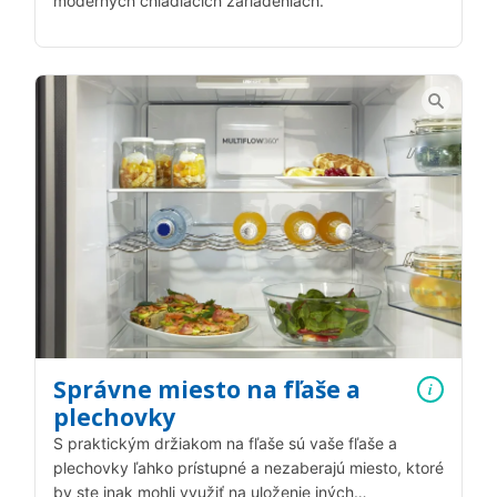
moderných chladiacich zariadeniach.
Správne miesto na fľaše a
i
plechovky
S praktickým držiakom na fľaše sú vaše fľaše a
plechovky ľahko prístupné a nezaberajú miesto, ktoré
by ste inak mohli využiť na uloženie iných…