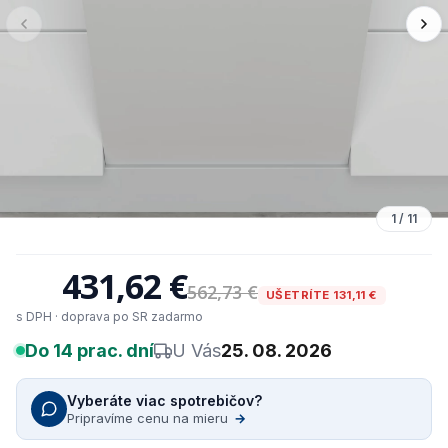
1
/
11
431,62 €
562,73 €
UŠETRÍTE 131,11 €
s DPH · doprava po SR zadarmo
Do 14 prac. dní
U Vás
25. 08. 2026
Vyberáte viac spotrebičov?
Pripravíme cenu na mieru
→