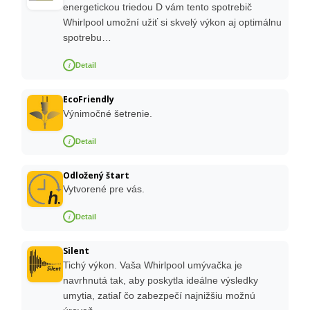
energetickou triedou D vám tento spotrebič
Whirlpool umožní užiť si skvelý výkon aj optimálnu
spotrebu…
i
Detail
EcoFriendly
Výnimočné šetrenie.
i
Detail
Odložený štart
Vytvorené pre vás.
i
Detail
Silent
Tichý výkon. Vaša Whirlpool umývačka je
navrhnutá tak, aby poskytla ideálne výsledky
umytia, zatiaľ čo zabezpečí najnižšiu možnú