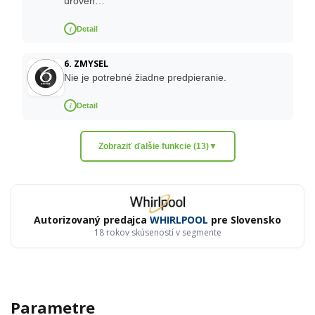
úroveň…
i
Detail
6. ZMYSEL
Nie je potrebné žiadne predpieranie.
i
Detail
Zobraziť ďalšie funkcie (13)
▼
Autorizovaný predajca
WHIRLPOOL
pre Slovensko
18 rokov skúseností v segmente
Parametre