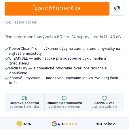
VLOŽIŤ DO KOŠÍKA
KÓD:
869991613760
Plne integrovaná umývačka 60 cm · 14 súprav · trieda D · 43 dB
PowerClean Pro — výkonné dýzy na zadnej stene umývačky na
najťažšie nečistoty
6. ZMYSEL — automatické prispôsobenie cyklu náplni a
znečisteniu
NaturalDry — automatické otvorenie dverí pre dokonalé
dosušenie
Zónové umývanie — intenzívne umývanie len vo zvolenej časti
koša
Doprava zadarmo
Odborné poradenstvo
Servis u Vás
po celom Slovensku
pomôžeme s výberom
v záruke zadarmo
97 %
4,9
18+ rokov
★★★★★