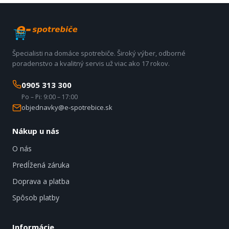
Špecialisti na domáce spotrebiče. Široký výber, odborné
poradenstvo a kvalitný servis už viac ako 17 rokov.
0905 313 300
Po – Pi: 9:00 – 17:00
objednavky@e-spotrebice.sk
Nákup u nás
O nás
Predĺžená záruka
Doprava a platba
Spôsob platby
Informácie