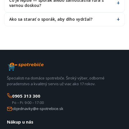
Čo je lepšie — sporák alebo samostatná rúra s
varnou doskou?
Ako sa starať o sporák, aby dlho vydržal?
Špecialisti na domáce spotrebiče. Široký výber, odborné
poradenstvo a kvalitný servis už viac ako 17 rokov.
0905 313 300
Po – Pi: 9:00 – 17:00
objednavky@e-spotrebice.sk
Nákup u nás