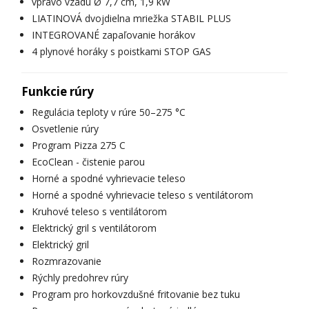
vpravo vzadu Ø 7,7 cm, 1,9 kW
LIATINOVÁ dvojdielna mriežka STABIL PLUS
INTEGROVANÉ zapaľovanie horákov
4 plynové horáky s poistkami STOP GAS
Funkcie rúry
Regulácia teploty v rúre 50–275 °C
Osvetlenie rúry
Program Pizza 275 C
EcoClean - čistenie parou
Horné a spodné vyhrievacie teleso
Horné a spodné vyhrievacie teleso s ventilátorom
Kruhové teleso s ventilátorom
Elektrický gril s ventilátorom
Elektrický gril
Rozmrazovanie
Rýchly predohrev rúry
Program pro horkovzdušné fritovanie bez tuku