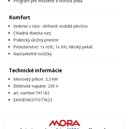
Program pre mrazené a hotová jedlá
Komfort
Vedenie v rúre –drôtené vodidlá plechov
Chladná dvierka rúry
Praktický úložný priestor
Príslušenstvo: 1x rošt, 1x XXL hlboký pekáč
Nastaviteľné nožičky
Technické informácie
Menovitý príkon: 3,3 kW
Elektrické napätie: 230 V
art. number:741182
EAN:8590371077623