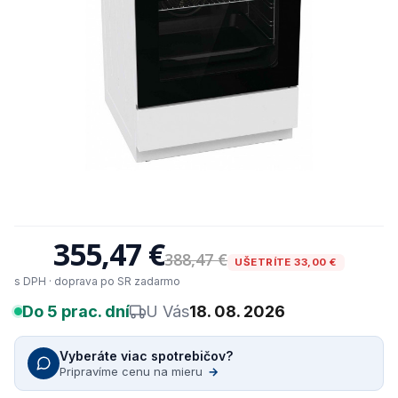
355,47 €
388,47 €
UŠETRÍTE 33,00 €
s DPH · doprava po SR zadarmo
Do 5 prac. dní
U Vás
18. 08. 2026
Vyberáte viac spotrebičov?
Pripravíme cenu na mieru
→