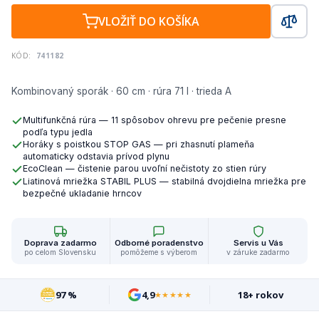
VLOŽIŤ DO KOŠÍKA
KÓD:
741182
Kombinovaný sporák · 60 cm · rúra 71 l · trieda A
Multifunkčná rúra — 11 spôsobov ohrevu pre pečenie presne
podľa typu jedla
Horáky s poistkou STOP GAS — pri zhasnutí plameňa
automaticky odstavia prívod plynu
EcoClean — čistenie parou uvoľní nečistoty zo stien rúry
Liatinová mriežka STABIL PLUS — stabilná dvojdielna mriežka pre
bezpečné ukladanie hrncov
Doprava zadarmo
Odborné poradenstvo
Servis u Vás
po celom Slovensku
pomôžeme s výberom
v záruke zadarmo
97 %
4,9
18+ rokov
★★★★★