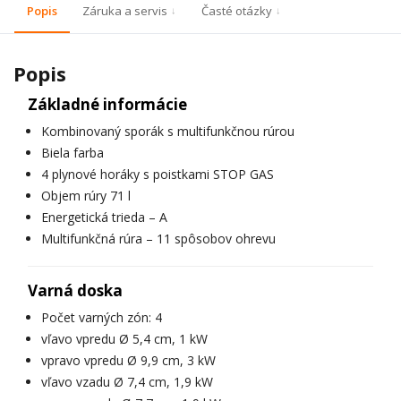
Popis
Záruka a servis
Časté otázky
Popis
Základné informácie
Kombinovaný sporák s multifunkčnou rúrou
Biela farba
4 plynové horáky s poistkami STOP GAS
Objem rúry 71 l
Energetická trieda – A
Multifunkčná rúra – 11 spôsobov ohrevu
Varná doska
Počet varných zón: 4
vľavo vpredu Ø 5,4 cm, 1 kW
vpravo vpredu Ø 9,9 cm, 3 kW
vľavo vzadu Ø 7,4 cm, 1,9 kW