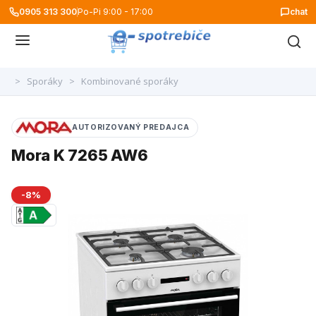
0905 313 300
Po-Pi 9:00 - 17:00
chat
>
Sporáky
>
Kombinované sporáky
AUTORIZOVANÝ PREDAJCA
Mora K 7265 AW6
-8%