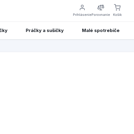
Prihlásenie
Porovnanie
Košík
čky
Práčky a sušičky
Malé spotrebiče