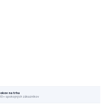
rokov na trhu
00+ spokojných zákazníkov