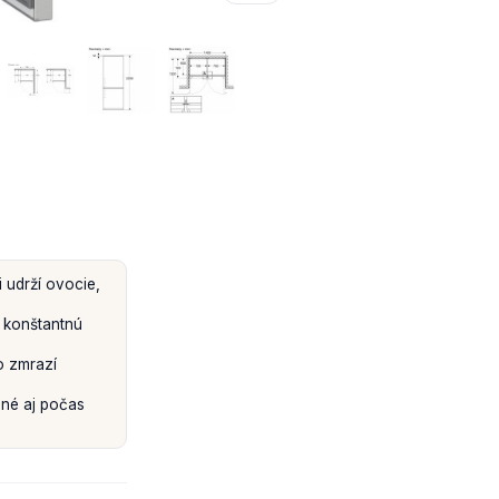
 udrží ovocie,
 konštantnú
o zmrazí
ené aj počas