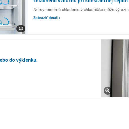
chladného vzduchu pri konštantnej teplot
Nerovnomerné chladenie v chladničke môže výrazne o
Zobraziť detail ›
1/2
lebo do výklenku.