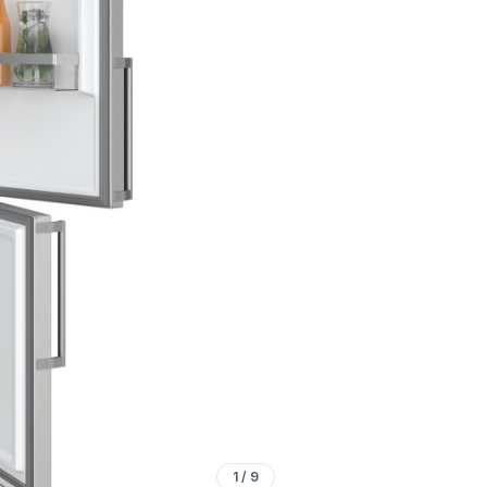
1
/
9