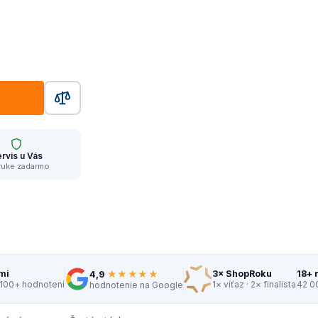
rvis u Vás
ruke zadarmo
★★★★★
mi
3× ShopRoku
18+ 
4,9
 100+ hodnotení
1× víťaz · 2× finalista
42 0
hodnotenie na Google