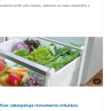
ezaberie príliš veľa miesta, riešením sú naše chladničky s
1/2
low: zabezpečuje rovnomernú cirkuláciu