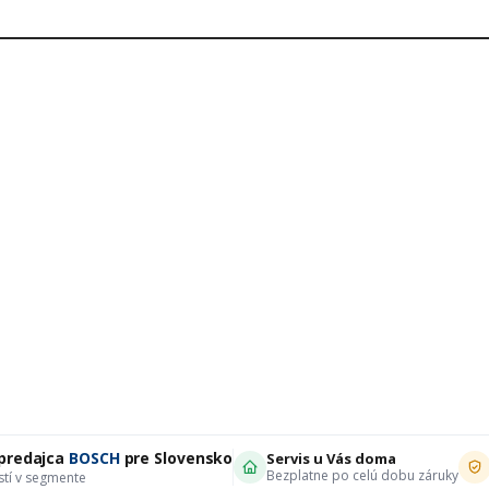
 predajca
BOSCH
pre Slovensko
Servis u Vás doma
Bezplatne po celú dobu záruky
stí v segmente