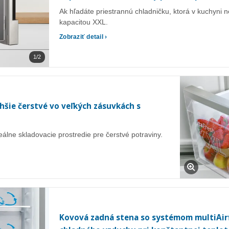
Ak hľadáte priestrannú chladničku, ktorá v kuchyni n
kapacitou XXL.
Zobraziť detail ›
1/2
hšie čerstvé vo veľkých zásuvkách s
lne skladovacie prostredie pre čerstvé potraviny.
Kovová zadná stena so systémom multiAirf