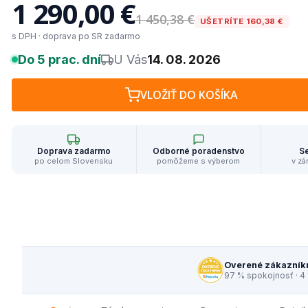
1 290,00 €
1 450,38 €
UŠETRÍTE 160,38 €
s DPH · doprava po SR zadarmo
Do 5 prac. dní
U Vás
14. 08. 2026
VLOŽIŤ DO KOŠÍKA
Doprava zadarmo
Odborné poradenstvo
Se
po celom Slovensku
pomôžeme s výberom
v zá
Overené zákazník
97 % spokojnosť · 4