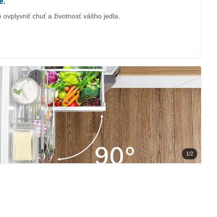
e.
vplyvniť chuť a životnosť vášho jedla.
1/2