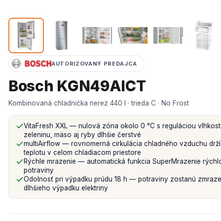
AUTORIZOVANÝ PREDAJCA
Bosch KGN49AICT
Kombinovaná chladnička nerez 440 l · trieda C · No Frost
VitaFresh XXL — nulová zóna okolo 0 °C s reguláciou vlhkosti
zeleninu, mäso aj ryby dlhšie čerstvé
multiAirflow — rovnomerná cirkulácia chladného vzduchu drží
teplotu v celom chladiacom priestore
Rýchle mrazenie — automatická funkcia SuperMrazenie rýchl
potraviny
Odolnosť pri výpadku prúdu 18 h — potraviny zostanú zmraz
dlhšieho výpadku elektriny