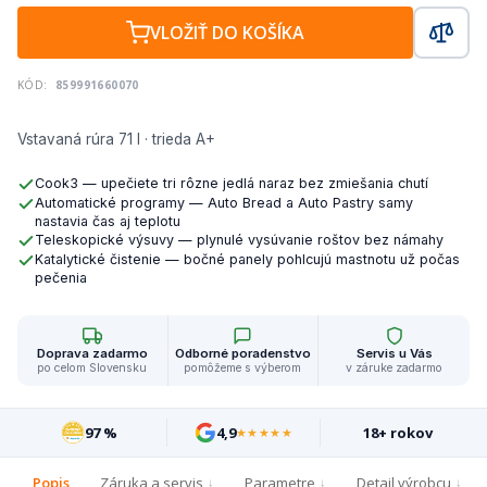
VLOŽIŤ DO KOŠÍKA
KÓD:
859991660070
Vstavaná rúra 71 l · trieda A+
Cook3 — upečiete tri rôzne jedlá naraz bez zmiešania chutí
Automatické programy — Auto Bread a Auto Pastry samy
nastavia čas aj teplotu
Teleskopické výsuvy — plynulé vysúvanie roštov bez námahy
Katalytické čistenie — bočné panely pohlcujú mastnotu už počas
pečenia
Doprava zadarmo
Odborné poradenstvo
Servis u Vás
po celom Slovensku
pomôžeme s výberom
v záruke zadarmo
97 %
4,9
18+ rokov
★★★★★
Popis
Záruka a servis
Parametre
Detail výrobcu