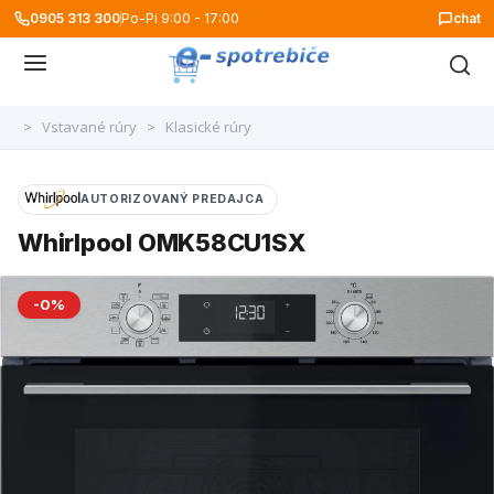
0905 313 300
Po-Pi 9:00 - 17:00
chat
>
Vstavané rúry
>
Klasické rúry
AUTORIZOVANÝ PREDAJCA
Whirlpool OMK58CU1SX
-0%