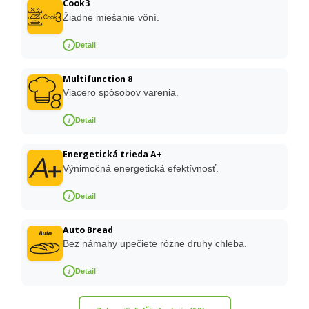
Cook3
Žiadne miešanie vôní.
i
Detail
Multifunction 8
Viacero spôsobov varenia.
i
Detail
Energetická trieda A+
Výnimočná energetická efektívnosť.
i
Detail
Auto Bread
Bez námahy upečiete rôzne druhy chleba.
i
Detail