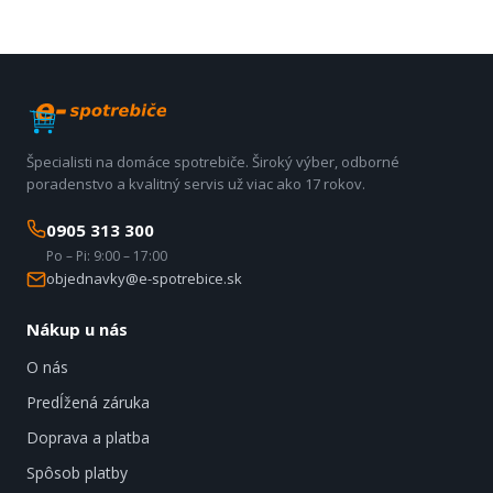
Špecialisti na domáce spotrebiče. Široký výber, odborné
poradenstvo a kvalitný servis už viac ako 17 rokov.
0905 313 300
Po – Pi: 9:00 – 17:00
objednavky@e-spotrebice.sk
Nákup u nás
O nás
Predĺžená záruka
Doprava a platba
Spôsob platby