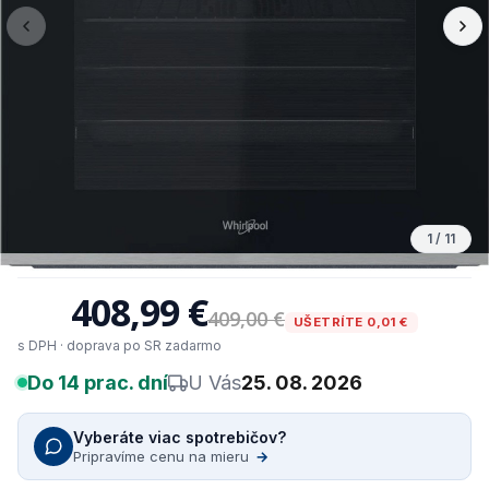
1
/
11
408,99 €
409,00 €
UŠETRÍTE 0,01 €
s DPH · doprava po SR zadarmo
Do 14 prac. dní
U Vás
25. 08. 2026
Vyberáte viac spotrebičov?
Pripravíme cenu na mieru
→