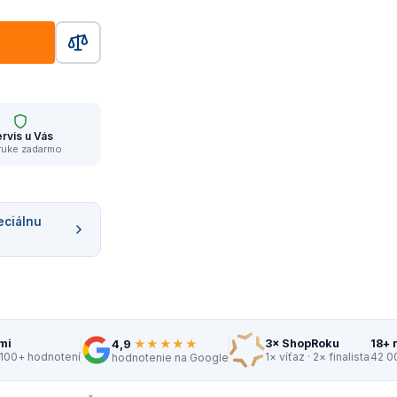
rvis u Vás
ruke zadarmo
eciálnu
★★★★★
mi
3× ShopRoku
18+ 
4,9
 100+ hodnotení
1× víťaz · 2× finalista
42 0
hodnotenie na Google