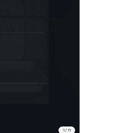
1
/
11