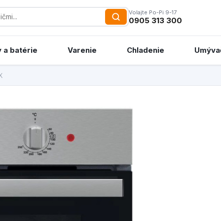
Volajte Po-Pi 9-17
0905 313 300
 a batérie
Varenie
Chladenie
Umýva
X