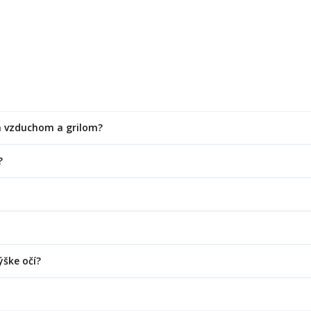
m vzduchom a grilom?
?
ýške očí?