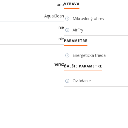
VÝBAVA
áno
AquaClean
Mikrovlnný ohrev
nie
AirFry
nie
PARAMETRE
Energetická trieda
nerez
ĎALŠIE PARAMETRE
Ovládanie