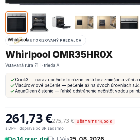
AUTORIZOVANÝ PREDAJCA
Whirlpool OMR35HR0X
Vstavaná rúra 71 l · trieda A
Cook3 — naraz upečiete tri rôzne jedlá bez zmiešania vôní a 
Viacúrovňové pečenie — pečenie až na dvoch úrovniach sú
AquaClean čistenie — ľahké odstránenie nečistôt vodou pri níz
261,73 €
275,73 €
UŠETRÍTE 14,00 €
s DPH · doprava po SR zadarmo
Do 14 prac. dní
U Vás
25. 08. 2026