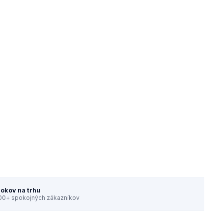
rokov na trhu
00+ spokojných zákazníkov