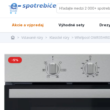
Akcie a výpredaj
Výhodné sety
Drezy
>
Vstavané rúry
>
Klasické rúry
>
Whirlpool OMR35HR0
-5%