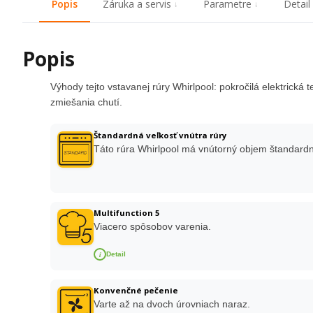
Popis
Záruka a servis
Parametre
Detail
Popis
Výhody tejto vstavanej rúry Whirlpool: pokročilá elektrická 
zmiešania chutí.
Štandardná veľkosť vnútra rúry
Táto rúra Whirlpool má vnútorný objem štandardne
Multifunction 5
Viacero spôsobov varenia.
i
Detail
Konvenčné pečenie
Varte až na dvoch úrovniach naraz.