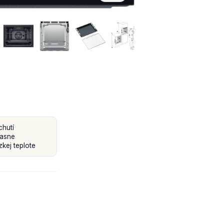
chutí
časne
kej teplote