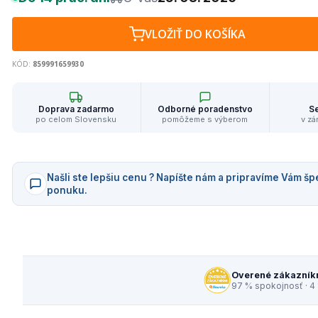
VLOŽIŤ DO KOŠÍKA
KÓD:
859991659930
Doprava zadarmo
Odborné poradenstvo
Se
po celom Slovensku
pomôžeme s výberom
v zá
Našli ste lepšiu cenu ? Napíšte nám a pripravíme Vám šp
ponuku.
Overené zákazník
97 % spokojnosť · 4