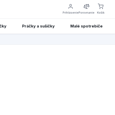
Prihlásenie
Porovnanie
Košík
čky
Práčky a sušičky
Malé spotrebiče