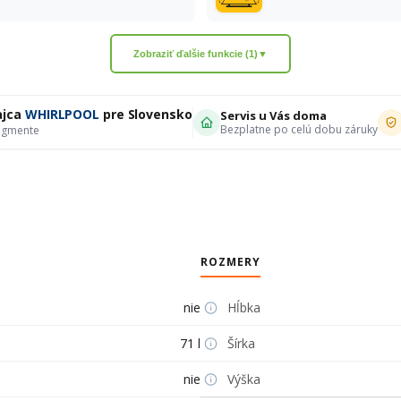
Zobraziť ďalšie funkcie (1)
▼
ajca
WHIRLPOOL
pre Slovensko
Servis u Vás doma
Bezplatne po celú dobu záruky
segmente
ROZMERY
nie
Hĺbka
71 l
Šírka
nie
Výška