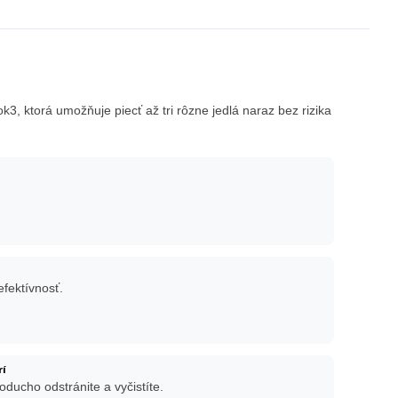
k3, ktorá umožňuje piecť až tri rôzne jedlá naraz bez rizika
fektívnosť.
rí
oducho odstránite a vyčistíte.