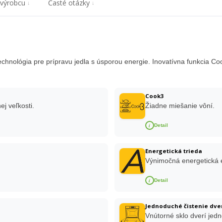
 výrobcu
Časté otázky
technológia pre prípravu jedla s úsporou energie. Inovatívna funkcia Coo
Cook3
j veľkosti.
Žiadne miešanie vôní.
i
Detail
Energetická trieda
Výnimočná energetická e
i
Detail
Jednoduché čistenie dve
Vnútorné sklo dverí jedn