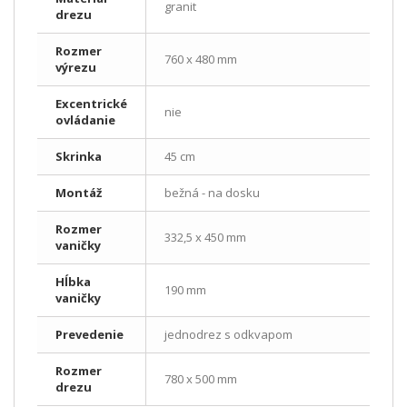
granit
drezu
Rozmer
760 x 480 mm
výrezu
Excentrické
nie
ovládanie
Skrinka
45 cm
Montáž
bežná - na dosku
Rozmer
332,5 x 450 mm
vaničky
Hĺbka
190 mm
vaničky
Prevedenie
jednodrez s odkvapom
Rozmer
780 x 500 mm
drezu