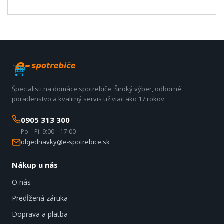
Špecialisti na domáce spotrebiče. Široký výber, odborné
poradenstvo a kvalitný servis už viac ako 17 rokov.
0905 313 300
Po – Pi: 9:00 – 17:00
objednavky@e-spotrebice.sk
Nákup u nás
O nás
Predĺžená záruka
Doprava a platba