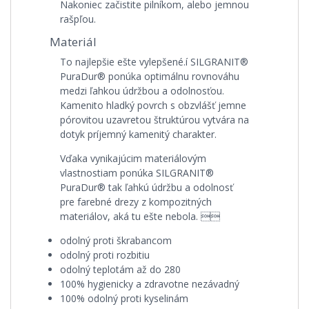
Nakoniec začistite pilníkom, alebo jemnou
rašpľou.
Materiál
To najlepšie ešte vylepšené.í SILGRANIT®
PuraDur® ponúka optimálnu rovnováhu
medzi ľahkou údržbou a odolnosťou.
Kamenito hladký povrch s obzvlášť jemne
pórovitou uzavretou štruktúrou vytvára na
dotyk príjemný kamenitý charakter.
Vďaka vynikajúcim materiálovým
vlastnostiam ponúka SILGRANIT®
PuraDur® tak ľahkú údržbu a odolnosť
pre farebné drezy z kompozitných
materiálov, aká tu ešte nebola. 
odolný proti škrabancom
odolný proti rozbitiu
odolný teplotám až do 280
100% hygienicky a zdravotne nezávadný
100% odolný proti kyselinám