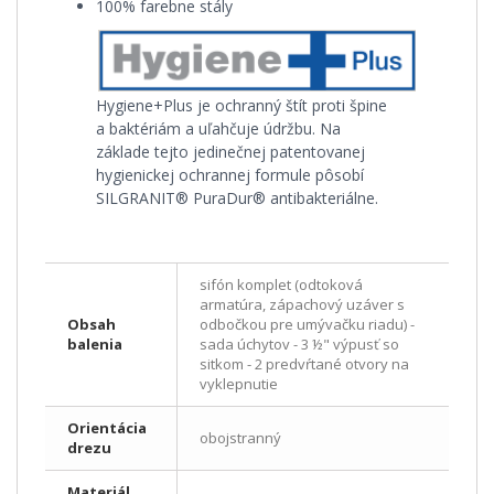
100% farebne stály
Hygiene+Plus je ochranný štít proti špine
a baktériám a uľahčuje údržbu. Na
základe tejto jedinečnej patentovanej
hygienickej ochrannej formule pôsobí
SILGRANIT® PuraDur® antibakteriálne.
sifón komplet (odtoková
armatúra, zápachový uzáver s
Obsah
odbočkou pre umývačku riadu) -
balenia
sada úchytov - 3 ½" výpusť so
sitkom - 2 predvŕtané otvory na
vyklepnutie
Orientácia
obojstranný
drezu
Materiál