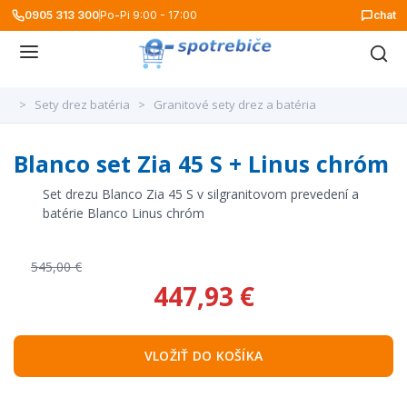
0905 313 300
Po-Pi 9:00 - 17:00
chat
>
Sety drez batéria
>
Granitové sety drez a batéria
Blanco set Zia 45 S + Linus chróm
Set drezu Blanco Zia 45 S v silgranitovom prevedení a
batérie Blanco Linus chróm
545,00 €
447,93 €
VLOŽIŤ DO KOŠÍKA