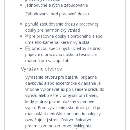
jednoduché a rýchle zabudovanie
Zabudovanie pod pracovnú dosku
plynulé zabudovanie drezu a pracovnej
dosky pre harmonický vzhľad
pre pracovné dosky z prírodného alebo
umelého kameňa, keramiky a skla
pomocou špeciálnych úchytov sa drez
pripevní o pracovnú dosku a tesniacim
materiálom sa zapečatí
Vyrážanie otvorov
Vyrazenie otvoru pre batériu, prípadne
dávkovač alebo excentrické ovládanie je
vhodné vykonávať až po usadení drezu do
výrezu alebo ešte v originálnom balení,
kedy je drez pevne uložený v penovej
výplni. Pred vyrazením skontrolujte, či pri
manipulácii nedošlo k posunutiu nálepky
označujúcej stred. Ostrým špicatým
predmetom potom otvor vyklepnite.