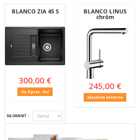
BLANCO ZIA 45 S
BLANCO LINUS
chróm
300,00 €
245,00 €
do 3 prac. dní
skladom externe
SILGRANIT :