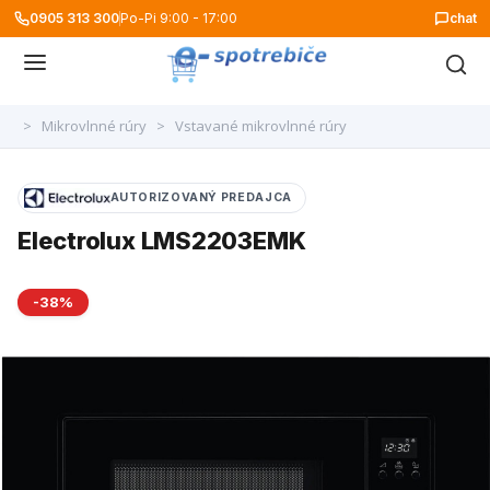
0905 313 300
Po-Pi 9:00 - 17:00
chat
>
Mikrovlnné rúry
>
Vstavané mikrovlnné rúry
AUTORIZOVANÝ PREDAJCA
Electrolux LMS2203EMK
-38%