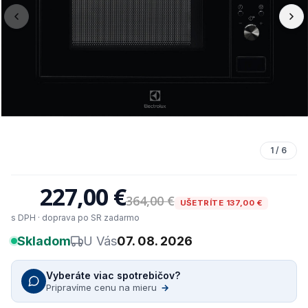
1
/
6
227,00 €
364,00 €
UŠETRÍTE 137,00 €
s DPH · doprava po SR zadarmo
Skladom
U Vás
07. 08. 2026
Vyberáte viac spotrebičov?
Pripravíme cenu na mieru
→