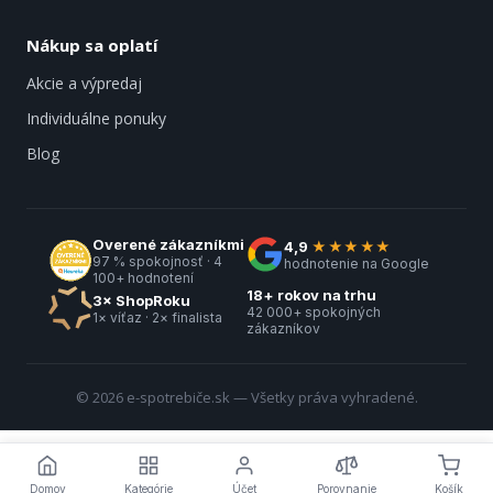
Nákup sa oplatí
Akcie a výpredaj
Individuálne ponuky
Blog
Overené zákazníkmi
4,9
★★★★★
97 % spokojnosť · 4
hodnotenie na Google
100+ hodnotení
18+ rokov na trhu
3× ShopRoku
42 000+ spokojných
1× víťaz · 2× finalista
zákazníkov
© 2026 e-spotrebiče.sk — Všetky práva vyhradené.
Domov
Kategórie
Účet
Porovnanie
Košík