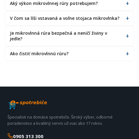
Aký výkon mikrovlnnej rúry potrebujem?
V čom sa líši vstavaná a voľne stojaca mikrovlnka?
Je mikrovlnná rúra bezpečná a neničí živiny v
jedle?
Ako čistiť mikrovlnnú rúru?
Špecialisti na domáce spotrebiče. Široký výber, odborné
poradenstvo a kvalitný servis už viac ako 17 rokov.
0905 313 300