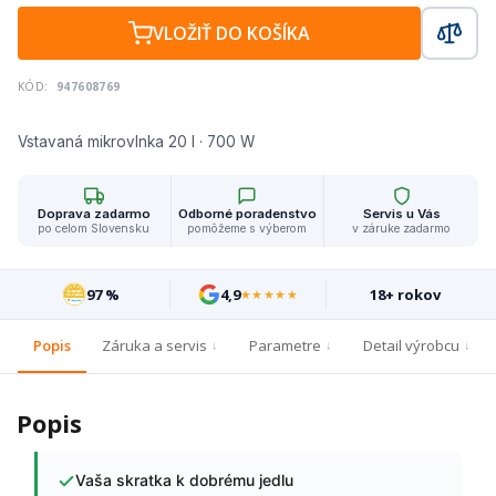
VLOŽIŤ DO KOŠÍKA
KÓD:
947608769
Vstavaná mikrovlnka 20 l · 700 W
Doprava zadarmo
Odborné poradenstvo
Servis u Vás
po celom Slovensku
pomôžeme s výberom
v záruke zadarmo
97 %
4,9
18+ rokov
★★★★★
Popis
Záruka a servis
Parametre
Detail výrobcu
Popis
Vaša skratka k dobrému jedlu