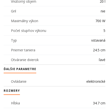
Vnútorný objem
20 l
Gril
nie
Maximálny výkon
700 W
Počet stupňov výkonu
5
Typ
vstavaná
Priemer taniera
24.5 cm
Otváranie dvierok
ľavé
ĎALŠIE PARAMETRE
Ovládanie
elektronické
ROZMERY
Hĺbka
34.7 cm