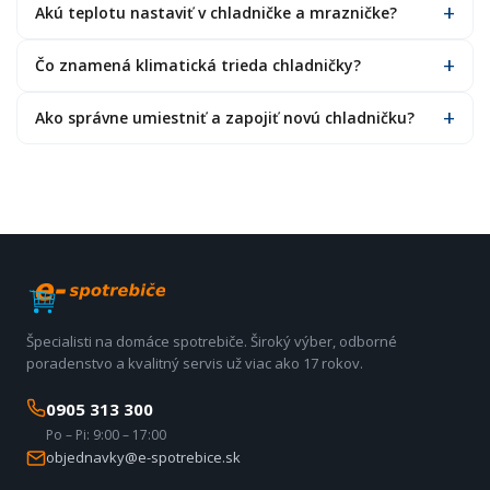
Akú teplotu nastaviť v chladničke a mrazničke?
Čo znamená klimatická trieda chladničky?
Ako správne umiestniť a zapojiť novú chladničku?
Špecialisti na domáce spotrebiče. Široký výber, odborné
poradenstvo a kvalitný servis už viac ako 17 rokov.
0905 313 300
Po – Pi: 9:00 – 17:00
objednavky@e-spotrebice.sk