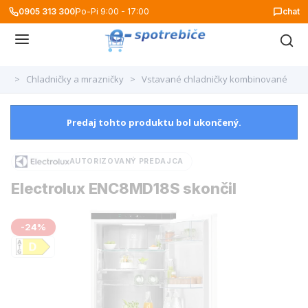
0905 313 300
Po-Pi 9:00 - 17:00
chat
>
Chladničky a mrazničky
>
Vstavané chladničky kombinované
Predaj tohto produktu bol ukončený.
AUTORIZOVANÝ PREDAJCA
Electrolux ENC8MD18S skončil
-24%