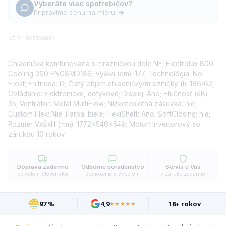
Vyberáte viac spotrebičov?
Pripravíme cenu na mieru
→
KÓD:
925556001
Chladnička kombinovaná s mrazničkou dole NF; Electrolux 800
Cooling 360 ENC8MD18S; Výška (cm): 177; Technológia: No
Frost; En.trieda: D; Čistý objem chladničky/mrazničky (l): 186/62;
Ovládanie: Elektronické, dotykové; Displej: Áno; Hlučnosť (dB):
35; Ventilátor: Metal MultiFlow; Nízkoteplotná zásuvka: nie;
Custom Flex: Nie; Farba: biela; FlexiShelf: Áno; SoftClosing: nie;
Rozmer VxŠxH (mm): 1772x546x549; Motor: Invertorový so
zárukou 10 rokov
Doprava zadarmo
Odborné poradenstvo
Servis u Vás
po celom Slovensku
pomôžeme s výberom
v záruke zadarmo
97 %
4,9
18+ rokov
★★★★★