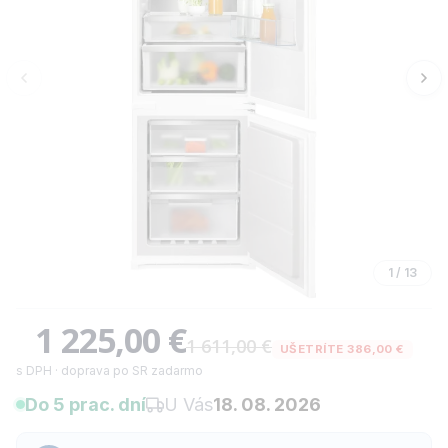
1
/
13
1 225,00 €
1 611,00 €
UŠETRÍTE 386,00 €
s DPH · doprava po SR zadarmo
Do 5 prac. dní
U Vás
18. 08. 2026