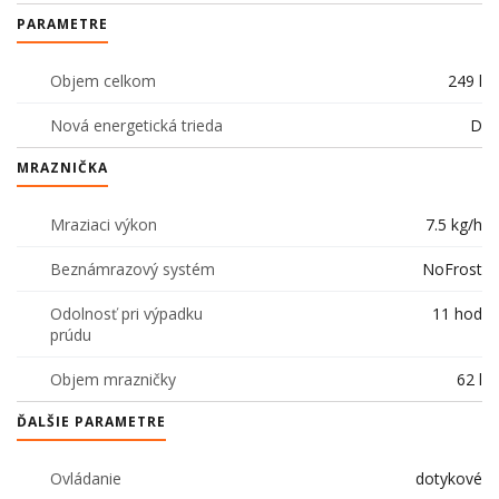
PARAMETRE
Objem celkom
249 l
Nová energetická trieda
D
MRAZNIČKA
Mraziaci výkon
7.5 kg/h
Beznámrazový systém
NoFrost
Odolnosť pri výpadku
11 hod
prúdu
Objem mrazničky
62 l
ĎALŠIE PARAMETRE
Ovládanie
dotykové