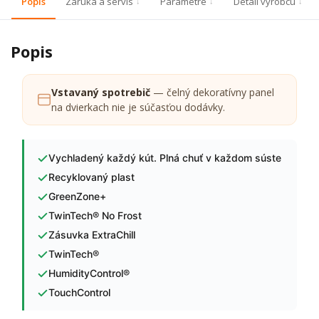
Popis
Záruka a servis
Parametre
Detail výrobcu
Popis
Vstavaný spotrebič
— čelný dekoratívny panel
na dvierkach nie je súčasťou dodávky.
Vychladený každý kút. Plná chuť v každom súste
Recyklovaný plast
GreenZone+
TwinTech® No Frost
Zásuvka ExtraChill
TwinTech®
HumidityControl®
TouchControl