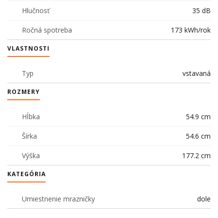
Hlučnosť
35 dB
Ročná spotreba
173 kWh/rok
VLASTNOSTI
Typ
vstavaná
ROZMERY
Hĺbka
54.9 cm
Šírka
54.6 cm
Výška
177.2 cm
KATEGÓRIA
Umiestnenie mrazničky
dole