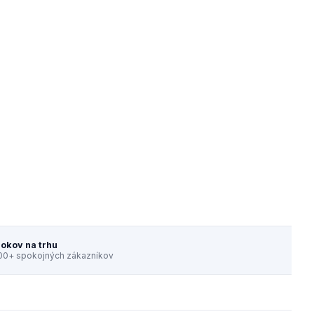
rokov na trhu
00+ spokojných zákazníkov