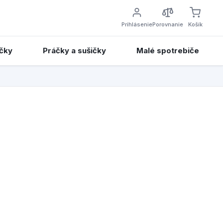
Prihlásenie
Porovnanie
Košík
čky
Práčky a sušičky
Malé spotrebiče