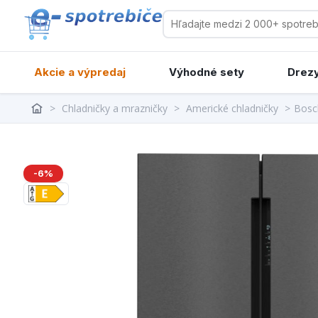
Akcie a výpredaj
Výhodné sety
Drezy
>
Chladničky a mrazničky
>
Americké chladničky
>
Bosc
-6%