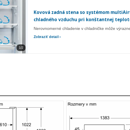
Kovová zadná stena so systémom multiAirf
chladného vzduchu pri konštantnej teplot
Nerovnomerné chladenie v chladničke môže výrazne o
Zobraziť detail ›
1/2