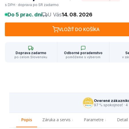
s DPH · doprava po SR zadarmo
Do 5 prac. dní
U Vás
14. 08. 2026
VLOŽIŤ DO KOŠÍKA
Doprava zadarmo
Odborné poradenstvo
Se
po celom Slovensku
pomôžeme s výberom
v zá
Overené zákazník
97 % spokojnosť · 4
Popis
Záruka a servis
Parametre
Detail