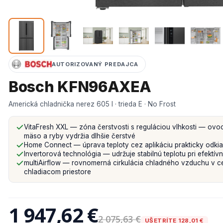
AUTORIZOVANÝ PREDAJCA
Bosch KFN96AXEA
Americká chladnička nerez 605 l · trieda E · No Frost
VitaFresh XXL — zóna čerstvosti s reguláciou vlhkosti — ovoci
mäso a ryby vydržia dlhšie čerstvé
Home Connect — úprava teploty cez aplikáciu prakticky odki
Invertorová technológia — udržuje stabilnú teplotu pri efektí
multiAirflow — rovnomerná cirkulácia chladného vzduchu v c
chladiacom priestore
1 947,62 €
2 075,63 €
UŠETRÍTE 128,01 €