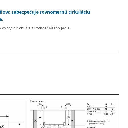
low: zabezpečuje rovnomernú cirkuláciu
e.
vplyvniť chuť a životnosť vášho jedla.