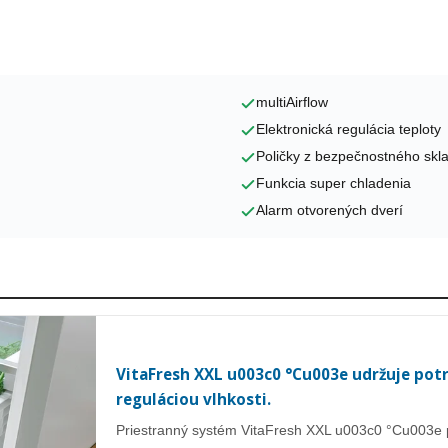
multiAirflow
Elektronická regulácia teploty
Poličky z bezpečnostného skl
Funkcia super chladenia
Alarm otvorených dverí
VitaFresh XXL u003c0 °Cu003e udržuje potr
reguláciou vlhkosti.
Priestranný systém VitaFresh XXL u003c0 °Cu003e po