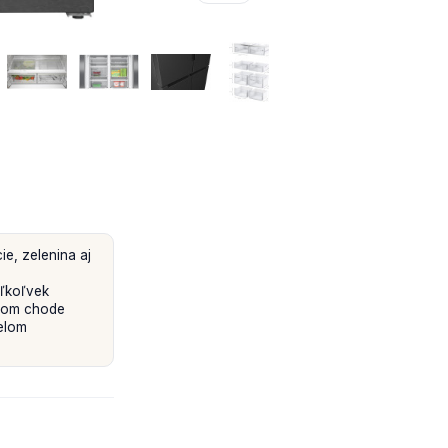
e, zelenina aj
aľkoľvek
vnom chode
elom