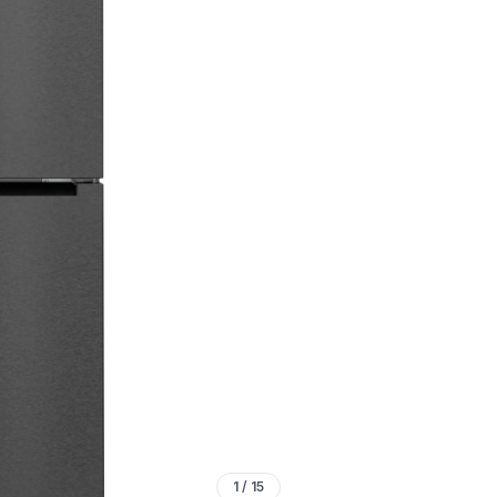
1
/
15