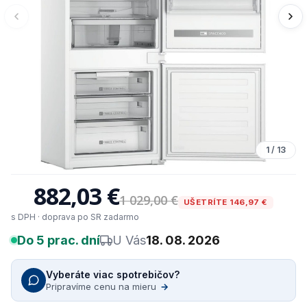
1
/
13
882,03 €
1 029,00 €
UŠETRÍTE 146,97 €
s DPH · doprava po SR zadarmo
Do 5 prac. dní
U Vás
18. 08. 2026
Vyberáte viac spotrebičov?
Pripravíme cenu na mieru
→