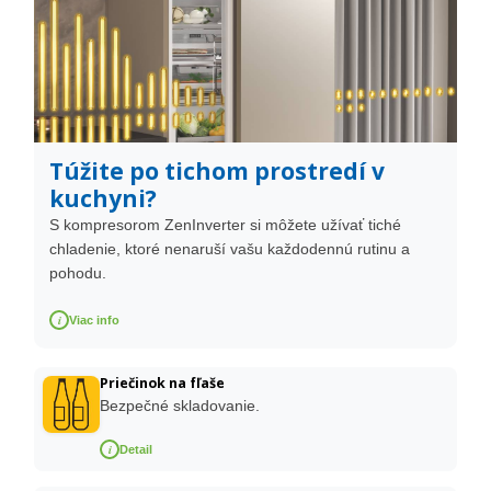
Túžite po tichom prostredí v
kuchyni?
S kompresorom ZenInverter si môžete užívať tiché
chladenie, ktoré nenaruší vašu každodennú rutinu a
pohodu.
i
Viac info
Priečinok na fľaše
Bezpečné skladovanie.
i
Detail