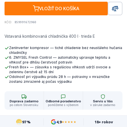
VLOŽIŤ DO KOŠÍKA
KÓD:
859991672960
Vstavaná kombinovaná chladnička 400 l · trieda E
ZenInverter kompresor — tiché chladenie bez neustáleho hučania
chladničky
6. ZMYSEL Fresh Control — automaticky upravuje teplotu a
vlhkosť pre dlhšiu čerstvosť potravín
Fresh Box+ — zásuvka s reguláciou vlhkosti udrží ovocie a
zeleninu čerstvé až 15 dní
Odolnosť pri výpadku prúdu 28 h — potraviny v mrazničke
zostanú zmrazené aj počas výpadku
Doprava zadarmo
Odborné poradenstvo
Servis u Vás
po celom Slovensku
pomôžeme s výberom
v záruke zadarmo
97 %
4,9
18+ rokov
★★★★★