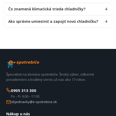
Čo znamená klimatická trieda chladničky?
Ako správne umiestniť a zapojiť novú chladničku?
Špecialisti na domáce spotrebiče. Široký výber, odborné
poradenstvo a kvalitný servis už viac ako 17 rokov.
0905 313 300
Po – Pi: 9:00 – 17:00
objednavky@e-spotrebice.sk
Nákup u nás