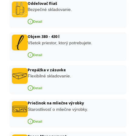
Oddeľovač fliaš
Bezpečné skladovanie.
i
Detail
Objem 380 - 430 l
Všetok priestor, ktorý potrebujete.
i
Detail
Prepážka v zásuvke
Flexibilné skladovanie.
i
Detail
Priečinok na mliečne výrobky
Starostlivosť o mliečne výrobky.
i
Detail