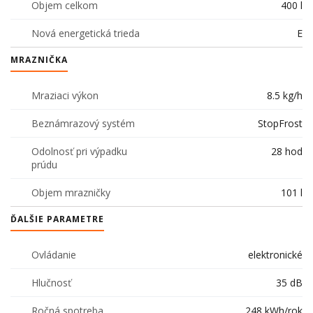
Objem celkom
400 l
Nová energetická trieda
E
MRAZNIČKA
Mraziaci výkon
8.5 kg/h
Beznámrazový systém
StopFrost
Odolnosť pri výpadku
28 hod
prúdu
Objem mrazničky
101 l
ĎALŠIE PARAMETRE
Ovládanie
elektronické
Hlučnosť
35 dB
Ročná spotreba
248 kWh/rok