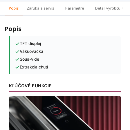
Popis
Záruka a servis
Parametre
Detail výrobcu
Popis
TFT displej
Vákuovačka
Sous-vide
Extrakcia chutí
KĽÚČOVÉ FUNKCIE