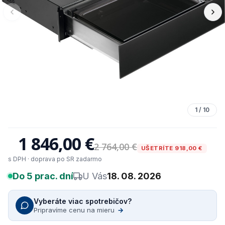
1
/
10
1 846,00 €
2 764,00 €
UŠETRÍTE 918,00 €
s DPH · doprava po SR zadarmo
Do 5 prac. dní
U Vás
18. 08. 2026
Vyberáte viac spotrebičov?
Pripravíme cenu na mieru
→