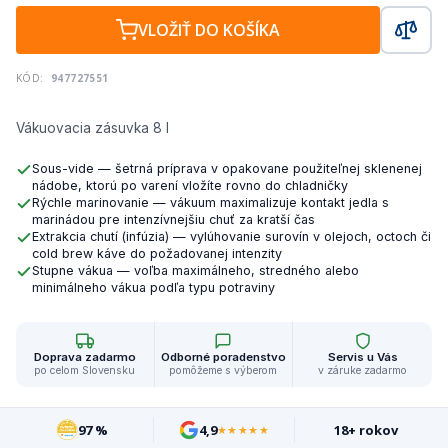
VLOŽIŤ DO KOŠÍKA
KÓD:
947727551
Vákuovacia zásuvka 8 l
Sous-vide — šetrná príprava v opakovane použiteľnej sklenenej
nádobe, ktorú po varení vložíte rovno do chladničky
Rýchle marinovanie — vákuum maximalizuje kontakt jedla s
marinádou pre intenzívnejšiu chuť za kratší čas
Extrakcia chutí (infúzia) — vylúhovanie surovín v olejoch, octoch či
cold brew káve do požadovanej intenzity
Stupne vákua — voľba maximálneho, stredného alebo
minimálneho vákua podľa typu potraviny
Doprava zadarmo
Odborné poradenstvo
Servis u Vás
po celom Slovensku
pomôžeme s výberom
v záruke zadarmo
97 %
4,9
18+ rokov
★★★★★