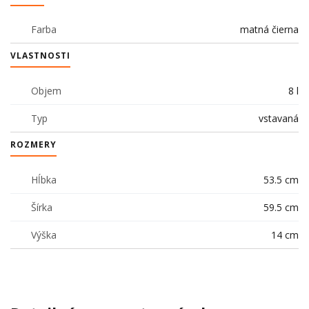
Farba
matná čierna
VLASTNOSTI
Objem
8 l
Typ
vstavaná
ROZMERY
Hĺbka
53.5 cm
Šírka
59.5 cm
Výška
14 cm