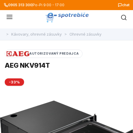
0905 313 300
Po-Pi 9:00 - 17:00
chat
>
Kávovary, ohrevné zásuvky
>
Ohrevné zásuvky
AUTORIZOVANÝ PREDAJCA
AEG NKV914T
-33%