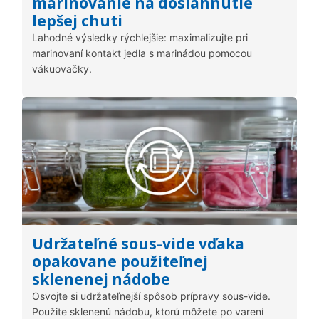
marinovanie na dosiahnutie
lepšej chuti
Lahodné výsledky rýchlejšie: maximalizujte pri
marinovaní kontakt jedla s marinádou pomocou
vákuovačky.
Udržateľné sous-vide vďaka
opakovane použiteľnej
sklenenej nádobe
Osvojte si udržateľnejší spôsob prípravy sous-vide.
Použite sklenenú nádobu, ktorú môžete po varení