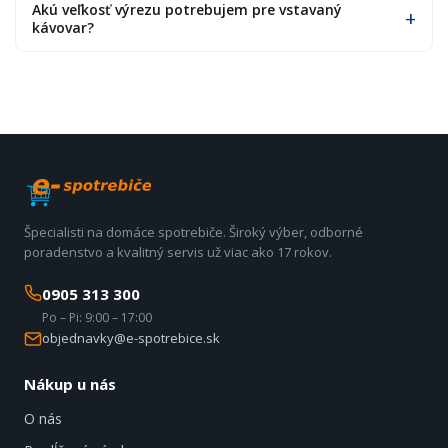
Akú veľkosť výrezu potrebujem pre vstavaný
kávovar?
Špecialisti na domáce spotrebiče. Široký výber, odborné
poradenstvo a kvalitný servis už viac ako 17 rokov.
0905 313 300
Po – Pi: 9:00 – 17:00
objednavky@e-spotrebice.sk
Nákup u nás
O nás