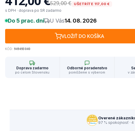
412,00 €
529,00 €
UŠETRÍTE 117,00 €
s DPH · doprava po SR zadarmo
Do 5 prac. dní
U Vás
14. 08. 2026
VLOŽIŤ DO KOŠÍKA
KÓD:
949493040
Doprava zadarmo
Odborné poradenstvo
Se
po celom Slovensku
pomôžeme s výberom
v zá
Overené zákazník
97 % spokojnosť · 4