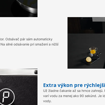
tor. Odsávač pár sám automaticky
 Na silné odsávanie pri smažení a nižší
Extra výkon pre rýchlejš
Už žiadne čakanie až sa hrnce zahrejú.
varí vodu za menej ako 90 sekúnd. Je id
vody.