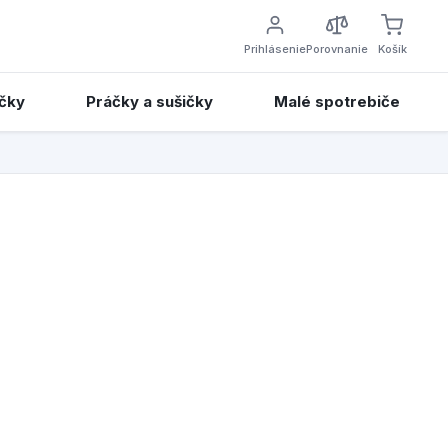
Prihlásenie
Porovnanie
Košík
čky
Práčky a sušičky
Malé spotrebiče