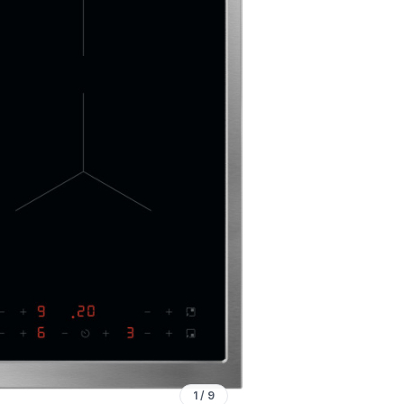
1
/
9