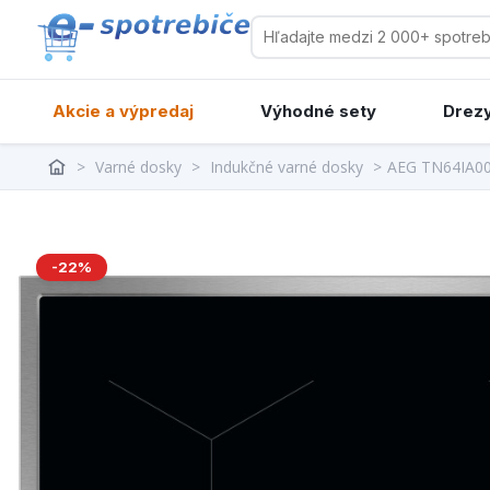
Akcie a výpredaj
Výhodné sety
Drezy
>
Varné dosky
>
Indukčné varné dosky
>
AEG TN64IA0
-22%