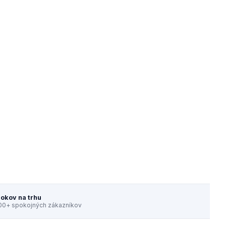
rokov na trhu
00+ spokojných zákazníkov