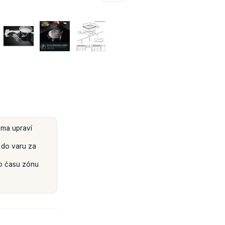
ma upraví
 do varu za
o času zónu