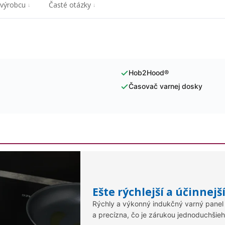
 výrobcu
Časté otázky
Hob2Hood®
Časovač varnej dosky
Ešte rýchlejší a účinnejš
Rýchly a výkonný indukčný varný panel 
a precízna, čo je zárukou jednoduchšieh