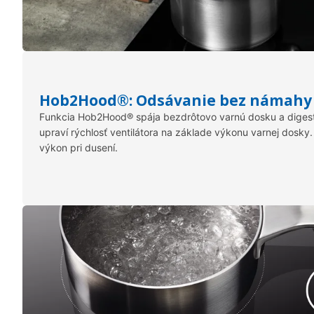
Hob2Hood®: Odsávanie bez námahy
Funkcia Hob2Hood® spája bezdrôtovo varnú dosku a diges
upraví rýchlosť ventilátora na základe výkonu varnej dosky.
výkon pri dusení.