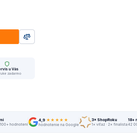
rvis u Vás
ruke zadarmo
★★★★★
mi
3× ShopRoku
18+ 
4,9
 100+ hodnotení
1× víťaz · 2× finalista
42 0
hodnotenie na Google