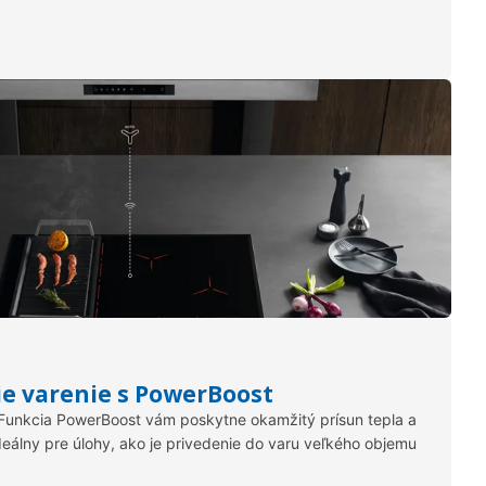
ie varenie s PowerBoost
 Funkcia PowerBoost vám poskytne okamžitý prísun tepla a
eálny pre úlohy, ako je privedenie do varu veľkého objemu