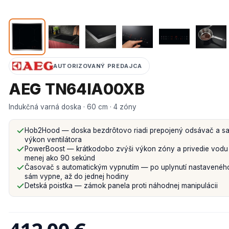
AUTORIZOVANÝ PREDAJCA
AEG TN64IA00XB
Indukčná varná doska · 60 cm · 4 zóny
Hob2Hood — doska bezdrôtovo riadi prepojený odsávač a sa
výkon ventilátora
PowerBoost — krátkodobo zvýši výkon zóny a privedie vodu
menej ako 90 sekúnd
Časovač s automatickým vypnutím — po uplynutí nastavenéh
sám vypne, až do jednej hodiny
Detská poistka — zámok panela proti náhodnej manipulácii