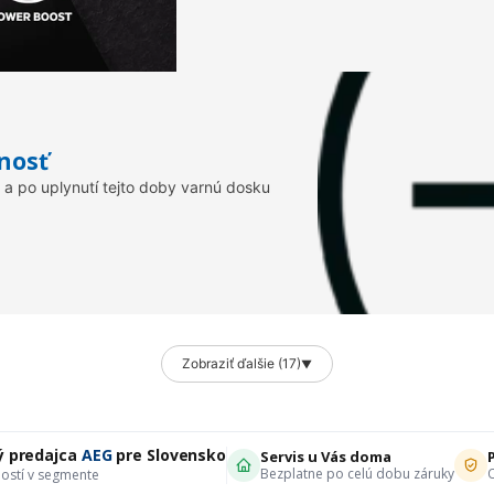
nosť
 a po uplynutí tejto doby varnú dosku
Zobraziť ďalšie (17)
▼
ý predajca
AEG
pre Slovensko
Servis u Vás doma
Bezplatne po celú dobu záruky
O
ostí v segmente