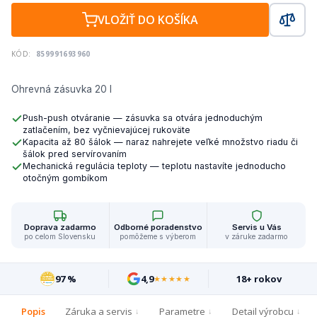
VLOŽIŤ DO KOŠÍKA
KÓD:
859991693960
Ohrevná zásuvka 20 l
Push-push otváranie — zásuvka sa otvára jednoduchým
zatlačením, bez vyčnievajúcej rukoväte
Kapacita až 80 šálok — naraz nahrejete veľké množstvo riadu či
šálok pred servírovaním
Mechanická regulácia teploty — teplotu nastavíte jednoducho
otočným gombíkom
Doprava zadarmo
Odborné poradenstvo
Servis u Vás
po celom Slovensku
pomôžeme s výberom
v záruke zadarmo
97 %
4,9
18+ rokov
★★★★★
Popis
Záruka a servis
Parametre
Detail výrobcu