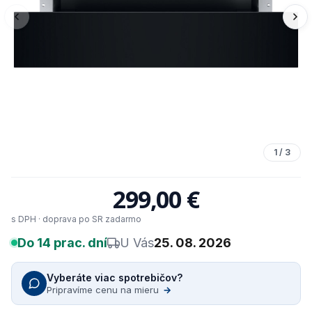
1
/
3
299,00 €
s DPH · doprava po SR zadarmo
Do 14 prac. dní
U Vás
25. 08. 2026
Vyberáte viac spotrebičov?
Pripravíme cenu na mieru
→