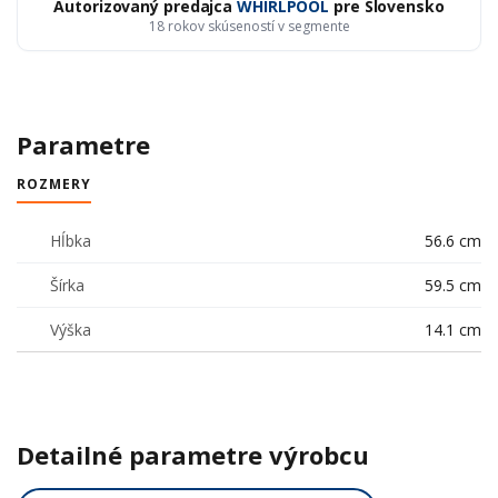
Autorizovaný predajca
WHIRLPOOL
pre Slovensko
18 rokov skúseností v segmente
Parametre
ROZMERY
Hĺbka
56.6 cm
Šírka
59.5 cm
Výška
14.1 cm
Detailné parametre výrobcu