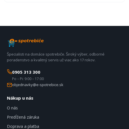
Špecialisti na domáce spotrebiče. Široký výber, odborné
poradenstvo a kvalitný servis už viac ako 17 rokov.
0905 313 300
Po – Pi: 9:00 – 17:00
objednavky@e-spotrebice.sk
Nákup u nás
O nás
Predĺžená záruka
Doprava a platba