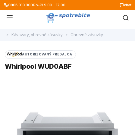
0905 313 300
Po-Pi 9:00 - 17:00
chat
>
Kávovary, ohrevné zásuvky
>
Ohrevné zásuvky
AUTORIZOVANÝ PREDAJCA
Whirlpool WUD0ABF