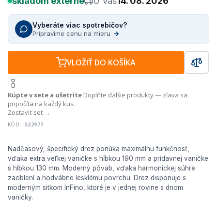
skladom externe
U Vás
14. 08. 2026
Vyberáte viac spotrebičov?
Pripravíme cenu na mieru
→
VLOŽIŤ DO KOŠÍKA
Kúpte v sete a ušetrite
Doplňte ďalšie produkty — zľava sa
pripočíta na každý kus.
Zostaviť set →
KÓD:
522977
Nadčasový, špecifický drez ponúka maximálnu funkčnosť,
vďaka extra veľkej vaničke s hĺbkou 190 mm a prídavnej vaničke
s hĺbkou 130 mm. Moderný pôvab, vďaka harmonickej súhre
zaoblení a hodvábne lesklému povrchu. Drez disponuje s
moderným sitkom InFino, ktoré je v jednej rovine s dnom
vaničky.