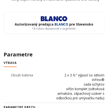
Autorizovaný predajca
BLANCO
pre Slovensko
18 rokov skúseností v segmente
Parametre
VÝBAVA
Obsah balenia
2 x 3 ½" výpusť so sitkom
InFino®
sada úchytov
sifón komplet (odtoková
armatúra, zápachový uzáver s
odbočkou pre umývačku riadu)
PARAMETRE DREZU