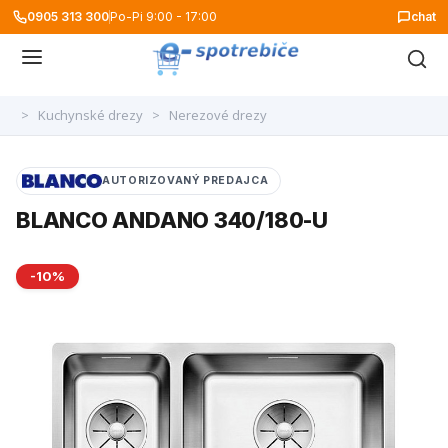
0905 313 300
Po-Pi 9:00 - 17:00
chat
>
Kuchynské drezy
>
Nerezové drezy
AUTORIZOVANÝ PREDAJCA
BLANCO ANDANO 340/180-U
-10%