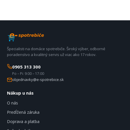
Špecialisti na domáce spotrebiče. Široký výber, odborné
poradenstvo a kvalitný servis už viac ako 17 rokov.
0905 313 300
Po – Pi: 9:00 – 17:00
objednavky@e-spotrebice.sk
Nákup u nás
O nás
Predĺžená záruka
Doprava a platba