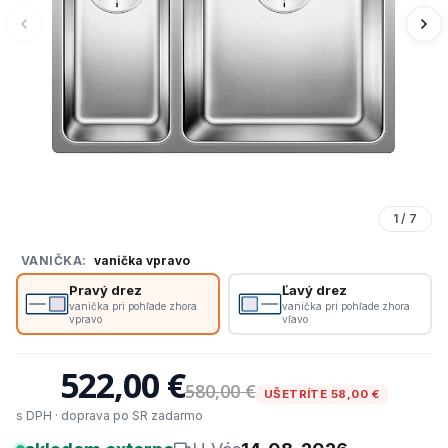
1
/
7
VANIČKA:
vanička vpravo
Pravý drez
Ľavý drez
vanička pri pohľade zhora
vanička pri pohľade zhora
vpravo
vľavo
522,00 €
580,00 €
UŠETRÍTE 58,00 €
s DPH · doprava po SR zadarmo