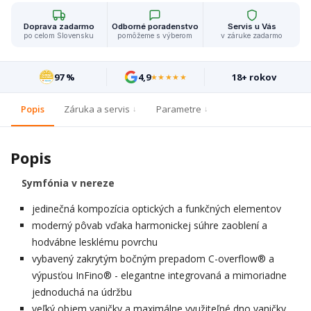
Doprava zadarmo
Odborné poradenstvo
Servis u Vás
po celom Slovensku
pomôžeme s výberom
v záruke zadarmo
97 %
4,9
18+ rokov
★★★★★
Popis
Záruka a servis
Parametre
Popis
Symfónia v nereze
jedinečná kompozícia optických a funkčných elementov
moderný pôvab vďaka harmonickej súhre zaoblení a
hodvábne lesklému povrchu
vybavený zakrytým bočným prepadom C-overflow® a
výpusťou InFino® - elegantne integrovaná a mimoriadne
jednoduchá na údržbu
veľký objem vaničky a maximálne využiteľné dno vaničky