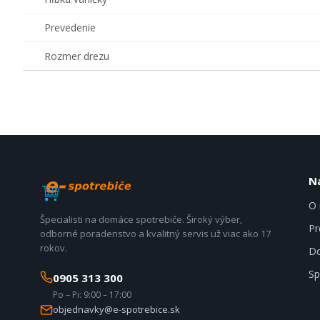
Prevedenie
Rozmer drezu
N
O 
Špecialisti na domáce spotrebiče. Široký výber,
Pr
odborné poradenstvo a kvalitný servis už viac ako 17
rokov.
Do
Sp
0905 313 300
Po – Pi: 9:00 – 17:00
objednavky@e-spotrebice.sk