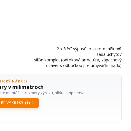
2 x 3 ½" výpusť so sitkom InFino®
sada úchytov
sifón komplet (odtoková armatúra, zápachový
uzáver s odbočkou pre umývačku riadu)
NICKÝ NÁKRES
ry v milimetroch
pre montáž — rozmery výrezu, hĺbka, pripojenia
EŤ VÝKRESY (1)