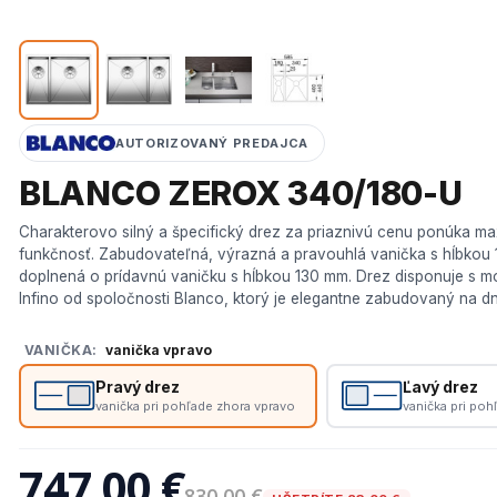
AUTORIZOVANÝ PREDAJCA
BLANCO ZEROX 340/180-U
Charakterovo silný a špecifický drez za priaznivú cenu ponúka ma
funkčnosť. Zabudovateľná, výrazná a pravouhlá vanička s hĺbkou 
doplnená o prídavnú vaničku s hĺbkou 130 mm. Drez disponuje s 
Infino od spoločnosti Blanco, ktorý je elegantne zabudovaný na d
VANIČKA:
vanička vpravo
Pravý drez
Ľavý drez
vanička pri pohľade zhora vpravo
vanička pri poh
747,00 €
830,00 €