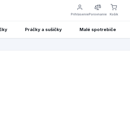
Prihlásenie
Porovnanie
Košík
čky
Práčky a sušičky
Malé spotrebiče