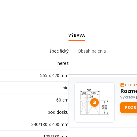
VÝBAVA
špecifický
Obsah balenia
nerez
565 x 420 mm
TECH
nie
Rozme
Výkresy 
60 cm
POZRI
pod dosku
340/180 x 400 mm
175/130 mm