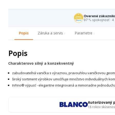
Overené zákazník
97 % spokojnosť · 4
Popis
Záruka a servis
Parametre
Popis
Charakterovo silný a konzekventný
zabudovateľná vanička s výraznou, pravouhlou vaničkovou geom
široký sortiment výrobkov umožňuje množstvo individuálnych kom
InFino® výpusť - elegantne integrovaná a mimoriadne jednoduch
Autorizovaný 
18 rokov skúsenos