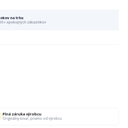
rokov na trhu
00+ spokojných zákazníkov
Plná záruka výrobcu
Originálny tovar, priamo od výrobcu