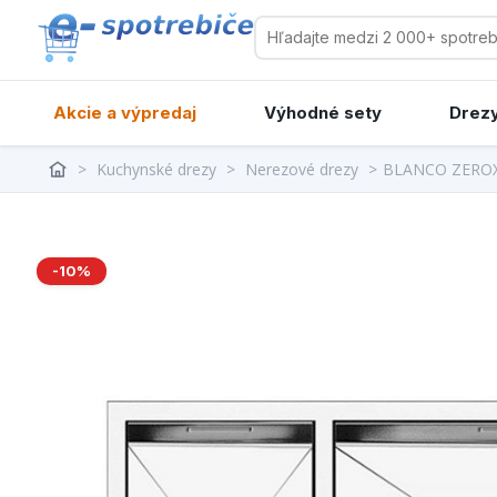
Akcie a výpredaj
Výhodné sety
Drezy
>
Kuchynské drezy
>
Nerezové drezy
>
BLANCO ZEROX
-10%