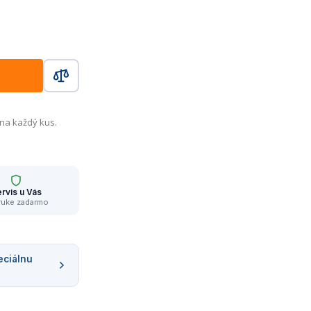
 na každý kus.
rvis u Vás
ruke zadarmo
eciálnu