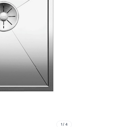
1
/
4