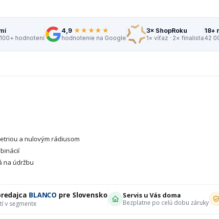
★★★★★
mi
3× ShopRoku
18+ 
4,9
 100+ hodnotení
1× víťaz · 2× finalista
42 0
hodnotenie na Google
etriou a nulovým rádiusom
binácií
á na údržbu
predajca
BLANCO
pre Slovensko
Servis u Vás doma
Bezplatne po celú dobu záruky
tí v segmente