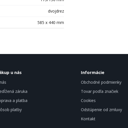
dvojdrez
585 x 440 mm
ákup u nás
Informácie
nás
Obchodné podmienky
edĺžená záruka
Tovar podľa značiek
prava a platba
Cookies
ôsob platby
Odstúpenie od zmluvy
Kontakt