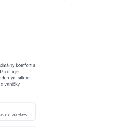
ximálny komfort a
175 mm je
moderným sitkom
ne vaničky.
ľade zhora vľavo