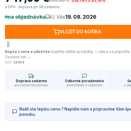
UŠETRÍTE 83,00 €
s DPH · doprava po SR zadarmo
na objednávku
U Vás
19. 08. 2026
VLOŽIŤ DO KOŠÍKA
Kúpte v sete a ušetrite
Doplňte ďalšie produkty — zľava sa pripočíta
Zostaviť set →
KÓD:
521614
Doprava zadarmo
Odborné poradenstvo
Se
po celom Slovensku
pomôžeme s výberom
v zá
Našli ste lepšiu cenu ? Napíšte nám a pripravíme Vám šp
ponuku.