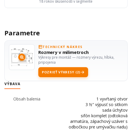
18 rokov skúseností v segmente
Parametre
TECHNICKÝ NÁKRES
Rozmery v milimetroch
Výkresy pre montáž — rozmery výrezu, hĺbka,
pripojenia
POZRIEŤ VÝKRESY (2)
VÝBAVA
Obsah balenia
1 vyvŕtaný otvor
3 ½" výpusť so sitkom
sada úchytov
sifón komplet (odtoková
armatúra, zápachový uzáver s
odbočkou pre umývačku riadu)