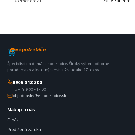
Rozmer drezu
790 x 500 mm
Špecialisti na domáce spotrebiče. Široký výber, odborné
poradenstvo a kvalitný servis už viac ako 17 rokov.
0905 313 300
Po – Pi: 9:00 – 17:00
objednavky@e-spotrebice.sk
Nákup u nás
O nás
Predĺžená záruka