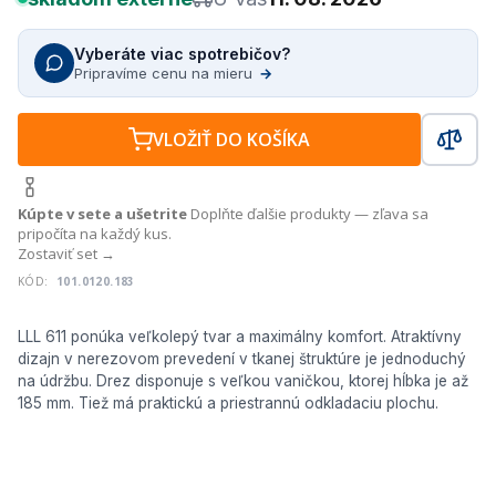
Vyberáte viac spotrebičov?
Pripravíme cenu na mieru
→
VLOŽIŤ DO KOŠÍKA
Kúpte v sete a ušetrite
Doplňte ďalšie produkty — zľava sa
pripočíta na každý kus.
Zostaviť set →
KÓD:
101.0120.183
LLL 611 ponúka veľkolepý tvar a maximálny komfort. Atraktívny
dizajn v nerezovom prevedení v tkanej štruktúre je jednoduchý
na údržbu. Drez disponuje s veľkou vaničkou, ktorej hĺbka je až
185 mm. Tiež má praktickú a priestrannú odkladaciu plochu.