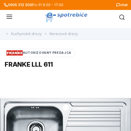
0905 313 300
Po-Pi 9:00 - 17:00
chat
>
Kuchynské drezy
>
Nerezové drezy
AUTORIZOVANÝ PREDAJCA
FRANKE LLL 611