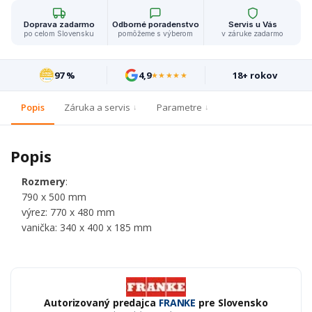
Doprava zadarmo
Odborné poradenstvo
Servis u Vás
po celom Slovensku
pomôžeme s výberom
v záruke zadarmo
97 %
4,9
18+ rokov
★★★★★
Popis
Záruka a servis
Parametre
Popis
Rozmery
:
790
x 500 mm
výrez: 770 x 480 mm
vanička: 340 x 400 x 185 mm
Autorizovaný predajca
FRANKE
pre Slovensko