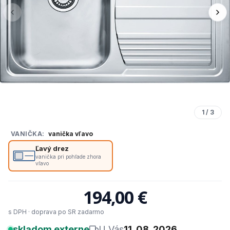
1
/
3
VANIČKA:
vanička vľavo
Ľavý drez
vanička pri pohľade zhora
vľavo
194,00 €
s DPH · doprava po SR zadarmo
skladom externe
U Vás
11. 08. 2026