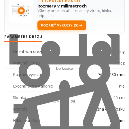
TECHNICKÝ NÁKRES
Rozmery v milimetroch
Výkresy pre montáž — rozmery výrezu, hĺbka,
pripojenia
POZRIEŤ VÝKRESY (5)
PARAMETRE DREZU
Orientácia drezu
obojstranný
Materiál drezu
nerez
Do košíka
Rozmer výrezu
760 x 480 mm
Excentrické ovládanie
nie
Skrinka
45 cm
U Vás
11. 08.
Montáž
bežná - na dosku
Hĺbka vaničky
170 mm