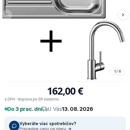
1
/
6
162,00 €
s DPH · doprava po SR zadarmo
Do 3 prac. dní
U Vás
13. 08. 2026
Vyberáte viac spotrebičov?
Pripravíme cenu na mieru
→