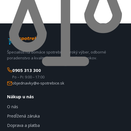
Špecialisti na domáce spotrebiče. Široký výber, odborné
poradenstvo a kvalitný servis už viac ako 17 rokov.
0905 313 300
Po – Pi: 9:00 – 17:00
objednavky@e-spotrebice.sk
Nákup u nás
O nás
Predĺžená záruka
Doprava a platba