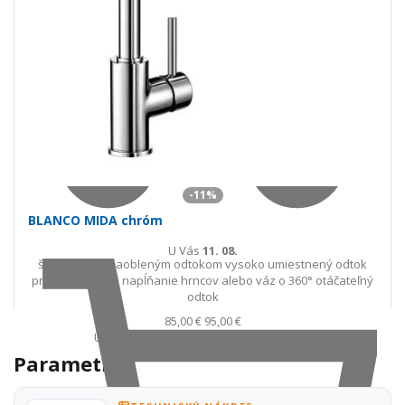
-11%
BLANCO MIDA chróm
U Vás
11. 08.
štíhle telo so zaobleným odtokom vysoko umiestnený odtok
pre jednoduché napĺňanie hrncov alebo váz o 360° otáčateľný
odtok
85,00 €
95,00 €
Ušetríte 10,00 €
s DPH · doprava zdarma
Skladom
Parametre