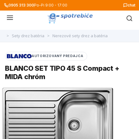
0905 313 300
Po-Pi 9:00 - 17:00
chat
>
Sety drez batéria
>
Nerezové sety drez a batéria
AUTORIZOVANÝ PREDAJCA
BLANCO SET TIPO 45 S Compact +
MIDA chróm