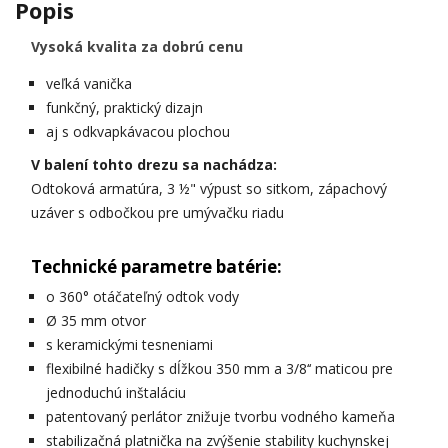
Popis
Vysoká kvalita za dobrú cenu
veľká vanička
funkčný, praktický dizajn
aj s odkvapkávacou plochou
V balení tohto drezu sa nachádza:
Odtoková armatúra, 3 ½" výpust so sitkom, zápachový
uzáver s odbočkou pre umývačku riadu
Technické parametre batérie:
o 360° otáčateľný odtok vody
Ø 35 mm otvor
s keramickými tesneniami
flexibilné hadičky s dĺžkou 350 mm a 3/8‘‘ maticou pre
jednoduchú inštaláciu
patentovaný perlátor znižuje tvorbu vodného kameňa
stabilizačná platnička na zvýšenie stability kuchynskej