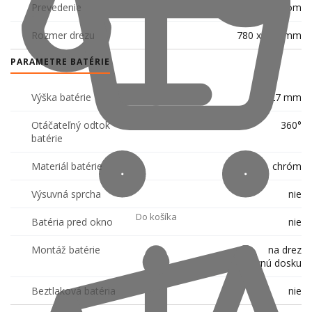
Prevedenie
jednodrez s odkvapom
Rozmer drezu
780 x 500 mm
PARAMETRE BATÉRIE
Výška batérie
327 mm
Otáčateľný odtok
360°
batérie
Materiál batérie
chróm
Výsuvná sprcha
nie
Do košíka
Batéria pred okno
nie
Montáž batérie
na drez
na pracovnú dosku
Beztlaková batéria
nie