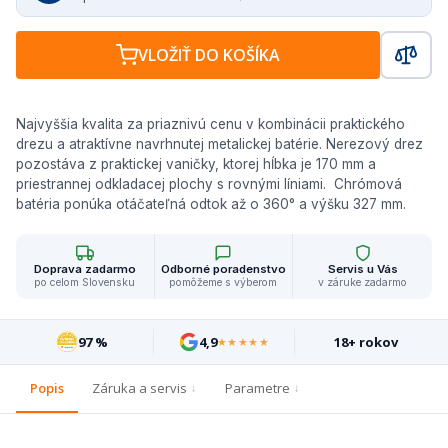
VLOŽIŤ DO KOŠÍKA
Najvyššia kvalita za priaznivú cenu v kombinácii praktického
drezu a atraktívne navrhnutej metalickej batérie. Nerezový drez
pozostáva z praktickej vaničky, ktorej hĺbka je 170 mm a
priestrannej odkladacej plochy s rovnými líniami. Chrómová
batéria ponúka otáčateľná odtok až o 360° a výšku 327 mm.
Doprava zadarmo
Odborné poradenstvo
Servis u Vás
po celom Slovensku
pomôžeme s výberom
v záruke zadarmo
97 %
4,9
18+ rokov
★★★★★
Popis
Záruka a servis
Parametre