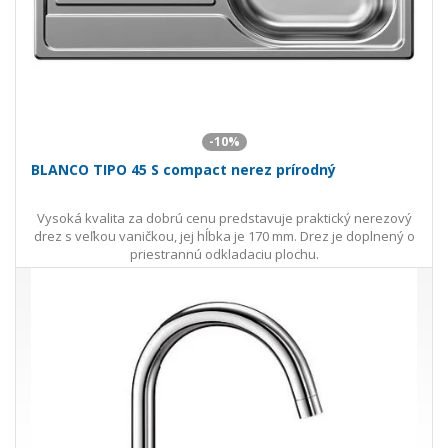
-10%
BLANCO TIPO 45 S compact nerez prírodný
Vysoká kvalita za dobrú cenu predstavuje praktický nerezový
drez s veľkou vaničkou, jej hĺbka je 170 mm. Drez je doplnený o
priestrannú odkladaciu plochu.
81,00 €
90,00 €
Ušetríte 9,00 €
s DPH · doprava zdarma
Skladom externe