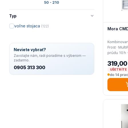
50 - 210
Typ
voľne stojaca
(122)
Mora CM
Kombinovaná 
Frost · MultiFlow 360° · Odolnosť pri výpadku
Neviete vybrať?
Zavolajte nám, radi poradíme s výberom —
zadarmo.
319,00
0905 313 300
UŠETRÍTE 
do 14 prac