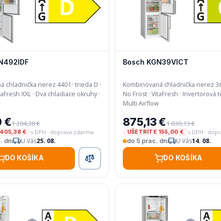
N492IDF
Bosch KGN39VICT
chladnička nerez 440 l · trieda D ·
Kombinovaná chladnička nerez 363 
No Frost · VitaFresh · Invertorová technológia ·
w
Multi Airflow
 €
875,13 €
1 204,38 €
1 030,13 €
s DPH · doprava zdarma
s DPH · dop
405,38 €
UŠETRÍTE 155,00 €
U Vás
25. 08.
U Vás
14. 08.
. dní
do 5 prac. dní
DO KOŠÍKA
DO KOŠÍKA