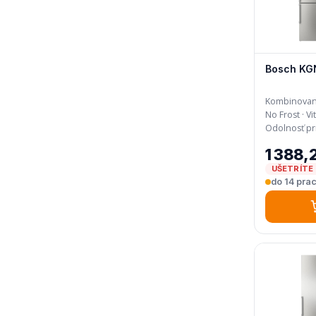
Bosch KG
Kombinovaná 
No Frost · VitaFresh XXL · multiAirflow ·
Odolnosť pr
1 388,
UŠETRÍTE 
do 14 prac