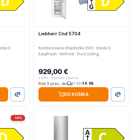
Liebherr Cnd 5704
eda D ·
Kombinovaná chladnička 359 l · trieda D ·
EasyFresh · NoFrost · DuoCooling
929,00 €
s DPH · doprava zdarma
U Vás
14. 08.
do 5 prac. dní
DO KOŠÍKA
-14%