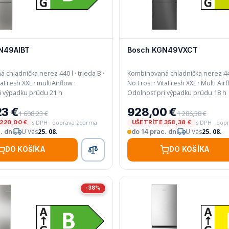
N49AIBT
Bosch KGN49VXCT
chladnička nerez 440 l · trieda B ·
Kombinovaná chladnička nerez 440 
No Frost · VitaFresh XXL · Multi Airflow ·
i výpadku prúdu 21 h
Odolnosť pri výpadku prúdu 18 h
23 €
928,00 €
1 608,23 €
1 286,38 €
s DPH · doprava zdarma
s DPH · dop
220,00 €
UŠETRÍTE 358,38 €
U Vás
25. 08.
U Vás
25. 08.
. dní
do 14 prac. dní
DO KOŠÍKA
DO KOŠÍKA
-38%