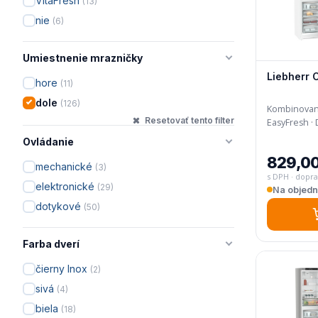
VitaFresh
(13)
nie
(6)
Umiestnenie mrazničky
Liebherr 
hore
(11)
dole
(126)
Kombinovaná 
Resetovať tento filter
Ovládanie
829,00
mechanické
(3)
s DPH · dopr
elektronické
(29)
Na objed
dotykové
(50)
Farba dverí
čierny Inox
(2)
sivá
(4)
biela
(18)