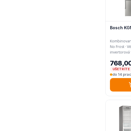
Bosch KG
Kombinovaná 
No Frost · VitaFresh XXL · Inteligentná
768,0
UŠETRÍTE 
do 14 prac