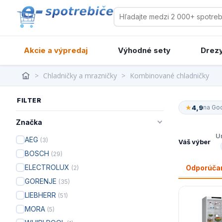
Akcie a výpredaj
Výhodné sety
Drezy
>
Chladničky a mrazničky
>
Kombinované chladničky
FILTER
★
4,9
na Go
Značka
Um
AEG
(3)
Váš výber
BOSCH
(29)
ELECTROLUX
Odporúč
(2)
GORENJE
(35)
LIEBHERR
(51)
MORA
(5)