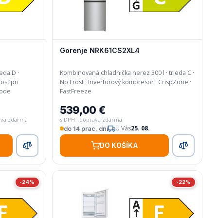
Gorenje NRK61CS2XL4
eda D ·
Kombinovaná chladnička nerez 300 l · trieda C ·
No Frost · Invertorový kompresor · CrispZone ·
 EcoMode
FastFreeze
539,00 €
ava zdarma
s DPH · doprava zdarma
U Vás
25. 08.
do 14 prac. dní
DO KOŠÍKA
-24%
-22%