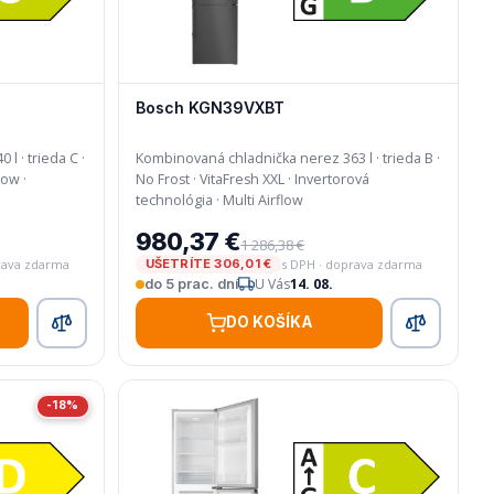
Bosch KGN39VXBT
l · trieda C ·
Kombinovaná chladnička nerez 363 l · trieda B ·
No Frost · VitaFresh XXL · Invertorová
technológia · Multi Airflow
980,37 €
1 286,38 €
rava zdarma
s DPH · doprava zdarma
UŠETRÍTE 306,01 €
U Vás
14. 08.
do 5 prac. dní
DO KOŠÍKA
-18%