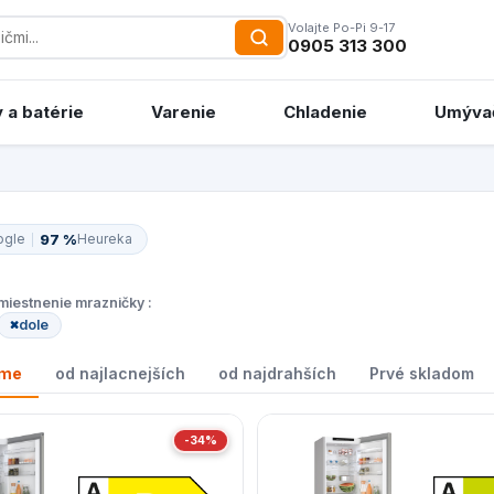
Volajte Po-Pi 9-17
0905 313 300
 a batérie
Varenie
Chladenie
Umýva
97 %
ogle
Heureka
iestnenie mrazničky :
dole
ame
od najlacnejších
od najdrahších
Prvé skladom
-34%