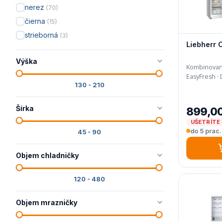
nerez
(70)
čierna
(15)
strieborná
(3)
Liebherr 
Výška
Kombinovaná 
130 - 210
Šírka
899,0
UŠETRÍTE 
do 5 prac.
45 - 90
Objem chladničky
120 - 480
Objem mrazničky