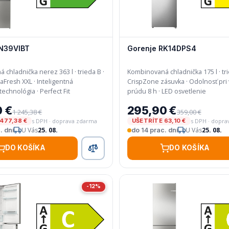
N39VIBT
Gorenje RK14DPS4
chladnička nerez 363 l · trieda B ·
Kombinovaná chladnička 175 l · tri
CrispZone zásuvka · Odolnosť pri výpadku
invertorová technológia · Perfect Fit
prúdu 8 h · LED osvetlenie
0 €
295,90 €
1 245,38 €
359,00 €
s DPH · doprava zdarma
s DPH · dopr
477,38 €
UŠETRÍTE 63,10 €
U Vás
25. 08.
U Vás
25. 08.
. dní
do 14 prac. dní
DO KOŠÍKA
DO KOŠÍKA
-12%