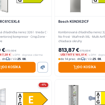
NRC61CSXL4
Bosch KGN362ICF
chladnička nerez 326 l · trieda C ·
Kombinovaná chladnička nerez 321 
No Frost · VitaFresh XXL · Multi Airflow · Dva
ve
chladiace okruhy
 €
813,87 €
572,98 €
978,88 €
s DPH · doprava zdarma
s DPH · dop
67,28 €
UŠETRÍTE 165,01 €
U Vás
25. 08.
U Vás
25. 08.
. dní
do 14 prac. dní
DO KOŠÍKA
DO KOŠÍKA
-4%