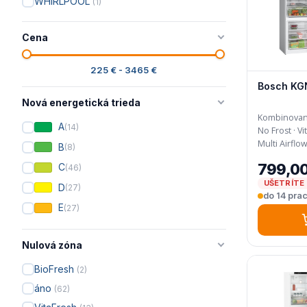
WHIRLPOOL
(1)
Cena
225 € - 3465 €
Bosch KG
Nová energetická trieda
Kombinovaná 
A
(14)
No Frost · VitaFresh XXL · Dva chladiace okruhy ·
Multi Airflo
B
(8)
799,00
C
(46)
UŠETRÍTE 
D
(27)
do 14 prac
E
(27)
Nulová zóna
BioFresh
(2)
áno
(62)