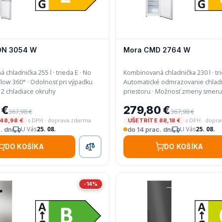
DN 3054 W
Mora CMD 2764 W
chladnička 255 l · trieda E · No
Kombinovaná chladnička 230 l · trie
Automatické odmrazovanie chlad
prúdu 10 h · 2 chladiace okruhy
priestoru · Možnosť zmeny smeru otvárania
dverí · Skladovacia doba pri výpadku el.
 €
279,80 €
energie 11,5 h
367,98 €
367,98 €
s DPH · doprava zdarma
s DPH · dopr
48,98 €
UŠETRÍTE 88,18 €
U Vás
25. 08.
U Vás
25. 08.
. dní
do 14 prac. dní
DO KOŠÍKA
DO KOŠÍKA
-14%