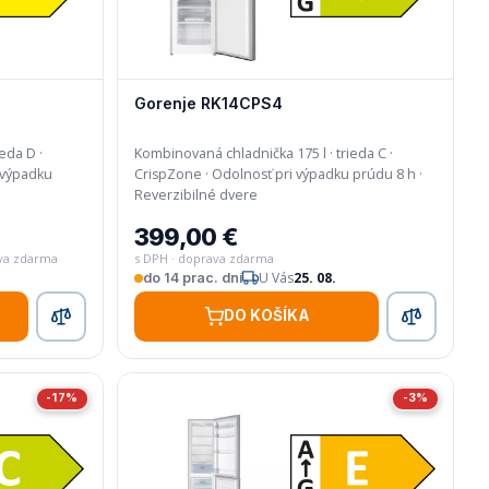
Gorenje RK14CPS4
eda D ·
Kombinovaná chladnička 175 l · trieda C ·
CrispZone · Odolnosť pri výpadku prúdu 8 h ·
Reverzibilné dvere
399,00 €
ava zdarma
s DPH · doprava zdarma
U Vás
25. 08.
do 14 prac. dní
DO KOŠÍKA
-17%
-3%