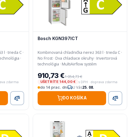
Bosch KGN397ICT
l · trieda C ·
Kombinovaná chladnička nerez 363 l · trieda C ·
No Frost · Dva chladiace okruhy · Invertorová
technológia · MultiAirflow systém
910,73 €
1 054,73 €
rava zdarma
s DPH · doprava zdarma
UŠETRÍTE 144,00 €
U Vás
25. 08.
do 14 prac. dní
DO KOŠÍKA