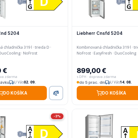
Cnd 5204
Liebherr Cnsfd 5204
chladnička 319 l · trieda D ·
Kombinovaná chladnička 319 l · tri
EasyFresh · DuoCooling · NoFrost
NoFrost · EasyFresh · DuoCooling
 €
899,00 €
ava zdarma
s DPH · doprava zdarma
U Vás
02. 09.
U Vás
14. 08.
návku
do 5 prac. dní
DO KOŠÍKA
DO KOŠÍKA
-3%