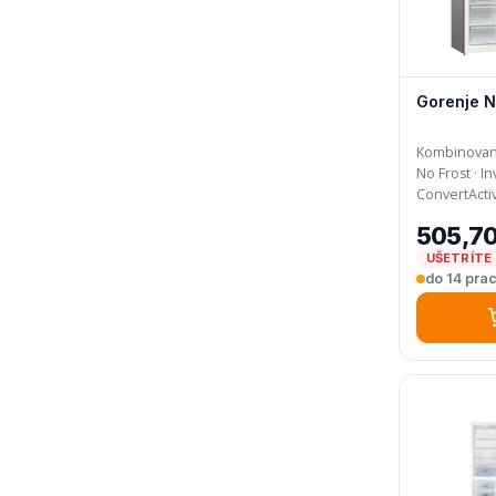
Gorenje 
Kombinovaná 
No Frost · Invertorový kompresor · CrispZone ·
ConvertActi
505,70
UŠETRÍTE 
do 14 prac