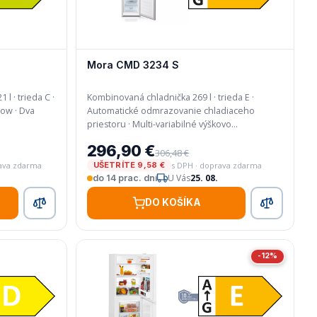
Mora CMD 3234 S
l · trieda C ·
Kombinovaná chladnička 269 l · trieda E ·
Automatické odmrazovanie chladiaceho
priestoru · Multi-variabilné výškovo
nastaviteľné sklenené police · Možnosť zmeny
296,90 €
smeru otvárania dverí
306,48 €
rava zdarma
s DPH · doprava zdarma
UŠETRÍTE 9,58 €
U Vás
25. 08.
do 14 prac. dní
DO KOŠÍKA
-12%