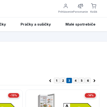
Prihlásenie
Porovnanie
Košík
čky
Práčky a sušičky
Malé spotrebiče
1
2
3
4
5
6
-15%
-14%