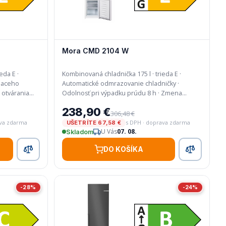
Mora CMD 2104 W
da E ·
Kombinovaná chladnička 175 l · trieda E ·
iaceho
Automatické odmrazovanie chladničky ·
Odolnosť pri výpadku prúdu 8 h · Zmena
smeru otvárania dverí
238,90 €
306,48 €
ava zdarma
s DPH · doprava zdarma
UŠETRÍTE 67,58 €
U Vás
07. 08.
Skladom
DO KOŠÍKA
-28%
-24%