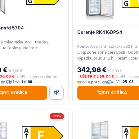
Cnsfd 5704
Gorenje RK416DPS4
chladnička 359 l · trieda D ·
Kombinovaná chladnička 230 l · tri
EasyFresh · DuoCooling · NoFrost
CrispZone zóna čerstvosti · Odolnosť pri
výpadku prúdu 12 h · Režim
0 €
342,96 €
929,00 €
399,00 €
s DPH · doprava zdarma
s DPH · dopr
30,00 €
UŠETRÍTE 56,04 €
U Vás
14. 08.
U Vás
25. 08.
 dní
do 14 prac. dní
DO KOŠÍKA
DO KOŠÍKA
-13%