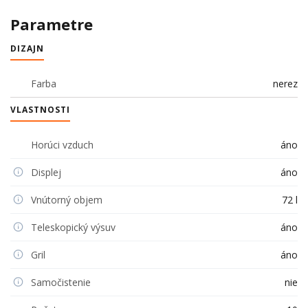
Parametre
DIZAJN
Farba
nerez
VLASTNOSTI
Horúci vzduch
áno
Displej
áno
Vnútorný objem
72 l
Teleskopický výsuv
áno
Gril
áno
Samočistenie
nie