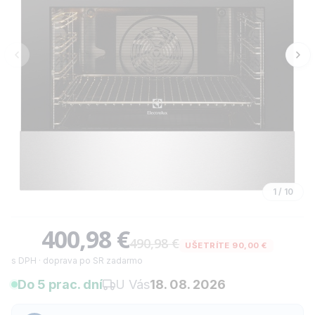
1
/
10
400,98 €
490,98 €
UŠETRÍTE 90,00 €
s DPH · doprava po SR zadarmo
Do 5 prac. dní
U Vás
18. 08. 2026