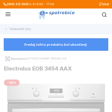
0905 313 300
Po-Pi 9:00 - 17:00
chat
>
Vstavané rúry
Predaj tohto produktu bol ukončený.
AUTORIZOVANÝ PREDAJCA
Electrolux EOB 3454 AAX
-18%