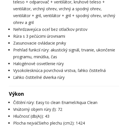
teleso + odparovač + ventilátor, kruhové teleso +
ventilátor, vrchný ohrev, vrchný a spodný ohrev,
ventilátor + gril, ventilátor + gril + spodný ohrev, vrchný
ohrev a gril
Nehrdzavejúca oceľ bez otlačkov prstov
Rúra s 3 pečúcimi úrovniami
Zasunovacie ovládacie prvky
Prehľad funkcií rúry: akustický signál, trvanie, ukončenie
programu, minútka, čas
Halogénové osvetlenie rúry
Vysokolesknúca povrchová vrstva, ľahko čistiteľná
Ľahko čistiteľné dvierka rúry
Výkon
Čištění rúry: Easy to clean Enamel/Aqua Clean
Vnútorný objem rúry (l): 72
Hlučnosť (db(A)): 43
Plocha nejväčšieho plechu (cm2): 1424