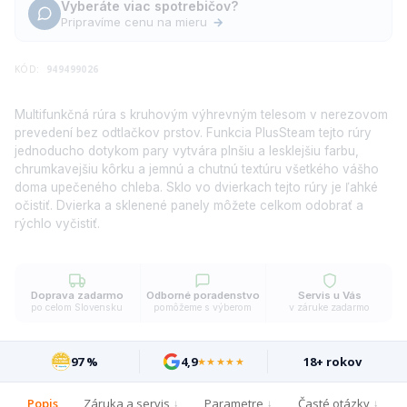
Vyberáte viac spotrebičov?
Pripravíme cenu na mieru
→
KÓD:
949499026
Multifunkčná rúra s kruhovým výhrevným telesom v nerezovom
prevedení bez odtlačkov prstov. Funkcia PlusSteam tejto rúry
jednoducho dotykom pary vytvára plnšiu a lesklejšiu farbu,
chrumkavejšiu kôrku a jemnú a chutnú textúru všetkého vášho
doma upečeného chleba. Sklo vo dvierkach tejto rúry je ľahké
očistiť. Dvierka a sklenené panely môžete celkom odobrať a
rýchlo vyčistiť.
Doprava zadarmo
Odborné poradenstvo
Servis u Vás
po celom Slovensku
pomôžeme s výberom
v záruke zadarmo
97 %
4,9
18+ rokov
★★★★★
Popis
Záruka a servis
Parametre
Časté otázky