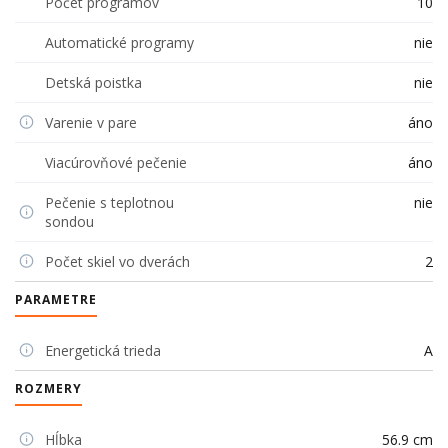
Počet programov
10
Automatické programy
nie
Detská poistka
nie
Varenie v pare
áno
Viacúrovňové pečenie
áno
Pečenie s teplotnou
nie
sondou
Počet skiel vo dverách
2
PARAMETRE
Energetická trieda
A
ROZMERY
Hĺbka
56.9 cm