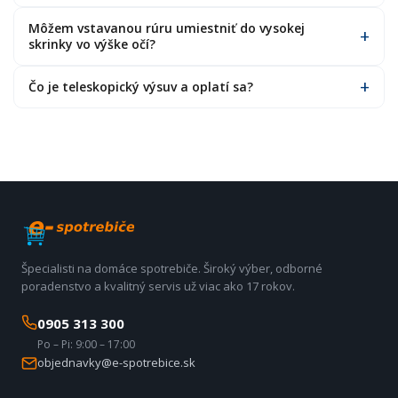
Môžem vstavanou rúru umiestniť do vysokej
skrinky vo výške očí?
Čo je teleskopický výsuv a oplatí sa?
Špecialisti na domáce spotrebiče. Široký výber, odborné
poradenstvo a kvalitný servis už viac ako 17 rokov.
0905 313 300
Po – Pi: 9:00 – 17:00
objednavky@e-spotrebice.sk