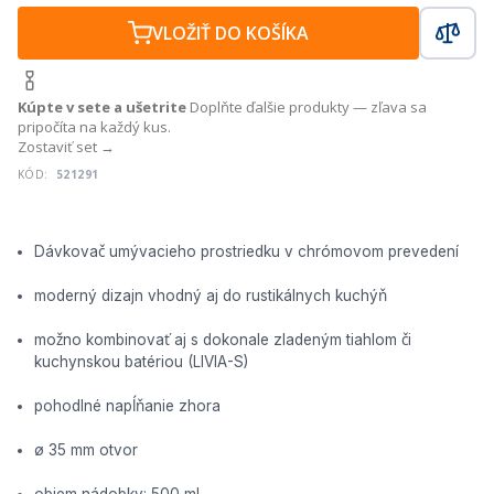
VLOŽIŤ DO KOŠÍKA
Kúpte v sete a ušetrite
Doplňte ďalšie produkty — zľava sa
pripočíta na každý kus.
Zostaviť set →
KÓD:
521291
Dávkovač umývacieho prostriedku v chrómovom prevedení
moderný dizajn vhodný aj do rustikálnych kuchýň
možno kombinovať aj s dokonale zladeným tiahlom či
kuchynskou batériou (LIVIA-S)
pohodlné napĺňanie zhora
ø 35 mm otvor