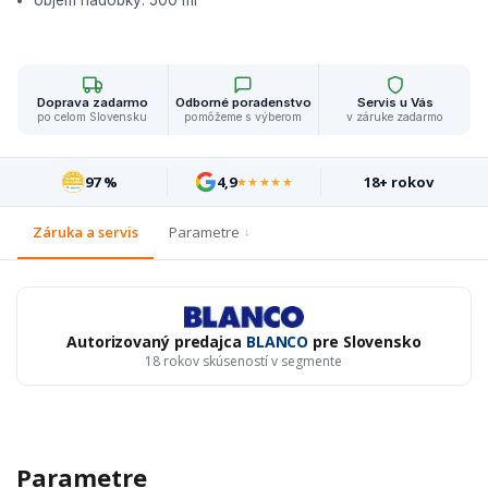
objem nádobky: 500 ml
Doprava zadarmo
Odborné poradenstvo
Servis u Vás
po celom Slovensku
pomôžeme s výberom
v záruke zadarmo
97 %
4,9
18+ rokov
★★★★★
Záruka a servis
Parametre
Autorizovaný predajca
BLANCO
pre Slovensko
18 rokov skúseností v segmente
Parametre