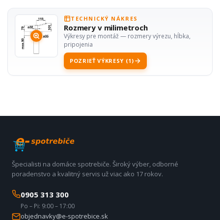
TECHNICKÝ NÁKRES
Rozmery v milimetroch
Výkresy pre montáž — rozmery výrezu, hĺbka,
pripojenia
POZRIEŤ VÝKRESY (1)
Špecialisti na domáce spotrebiče. Široký výber, odborné
poradenstvo a kvalitný servis už viac ako 17 rokov.
0905 313 300
Po – Pi: 9:00 – 17:00
objednavky@e-spotrebice.sk