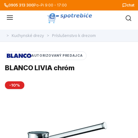
0905 313 300
Po-Pi 9:00 - 17:00
chat
>
Kuchynské drezy
>
Príslušenstvo k drezom
AUTORIZOVANÝ PREDAJCA
BLANCO LIVIA chróm
-10%