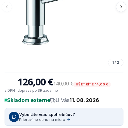
1
/
2
126,00 €
140,00 €
UŠETRÍTE 14,00 €
s DPH · doprava po SR zadarmo
Skladom externe
U Vás
11. 08. 2026
Vyberáte viac spotrebičov?
Pripravíme cenu na mieru
→