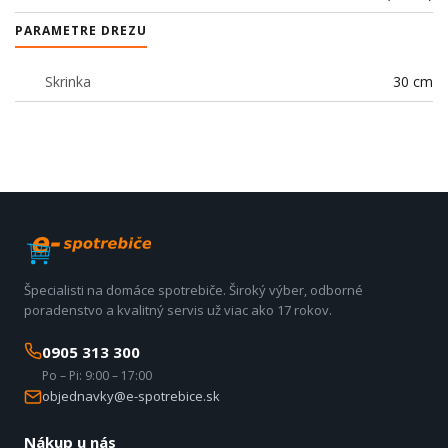
PARAMETRE DREZU
Skrinka
30 cm
Špecialisti na domáce spotrebiče. Široký výber, odborné
poradenstvo a kvalitný servis už viac ako 17 rokov.
0905 313 300
Po – Pi: 9:00 – 17:00
objednavky@e-spotrebice.sk
Nákup u nás