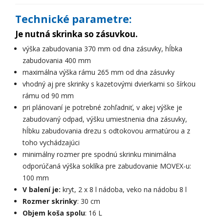
Technické parametre:
Je nutná skrinka so zásuvkou.
výška zabudovania 370 mm od dna zásuvky, hĺbka
zabudovania 400 mm
maximálna výška rámu 265 mm od dna zásuvky
vhodný aj pre skrinky s kazetovými dvierkami so šírkou
rámu od 90 mm
pri plánovaní je potrebné zohľadniť, v akej výške je
zabudovaný odpad, výšku umiestnenia dna zásuvky,
hĺbku zabudovania drezu s odtokovou armatúrou a z
toho vychádzajúci
minimálny rozmer pre spodnú skrinku minimálna
odporúčaná výška soklíka pre zabudovanie MOVEX-u:
100 mm
V balení je:
kryt, 2 x 8 l nádoba, veko na nádobu 8 l
Rozmer skrinky
: 30 cm
Objem koša spolu
: 16 L