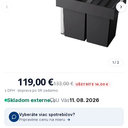
1
/
2
119,00 €
133,00 €
UŠETRÍTE 14,00 €
s DPH · doprava po SR zadarmo
Skladom externe
U Vás
11. 08. 2026
Vyberáte viac spotrebičov?
Pripravíme cenu na mieru
→