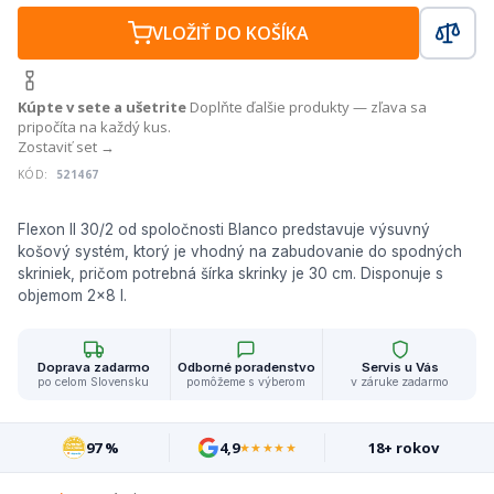
VLOŽIŤ DO KOŠÍKA
Kúpte v sete a ušetrite
Doplňte ďalšie produkty — zľava sa
pripočíta na každý kus.
Zostaviť set →
KÓD:
521467
Flexon II 30/2 od spoločnosti Blanco predstavuje výsuvný
košový systém, ktorý je vhodný na zabudovanie do spodných
skriniek, pričom potrebná šírka skrinky je 30 cm. Disponuje s
objemom 2x8 l.
Doprava zadarmo
Odborné poradenstvo
Servis u Vás
po celom Slovensku
pomôžeme s výberom
v záruke zadarmo
97 %
4,9
18+ rokov
★★★★★