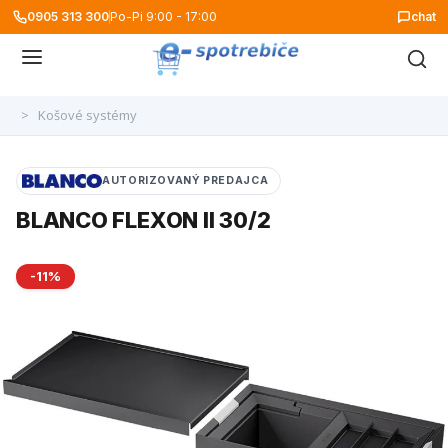
0905 313 300
Po-Pi 9:00 - 17:00
chat
>
Košové systémy
AUTORIZOVANÝ PREDAJCA
BLANCO FLEXON II 30/2
-11%