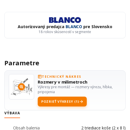
Autorizovaný predajca
BLANCO
pre Slovensko
18 rokov skúseností v segmente
Parametre
TECHNICKÝ NÁKRES
Rozmery v milimetroch
Výkresy pre montáž — rozmery výrezu, hĺbka,
pripojenia
POZRIEŤ VÝKRESY (1)
VÝBAVA
Obsah balenia
2 triediace koše (2 x 8 l)